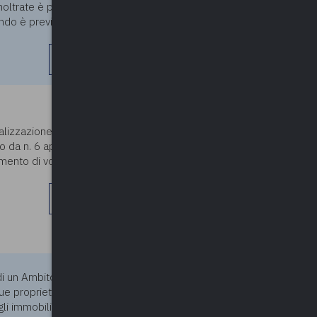
inoltrate è presente un
ndo è prevista la
leggi di più
24/05/2024
izzazione ai sensi dell’art. 34
o da n. 6 appartamenti
umento di volume di circa 80
leggi di più
24/05/2024
di un Ambito di
e proprietari delle aree
i immobili dell'ATU. L'altro