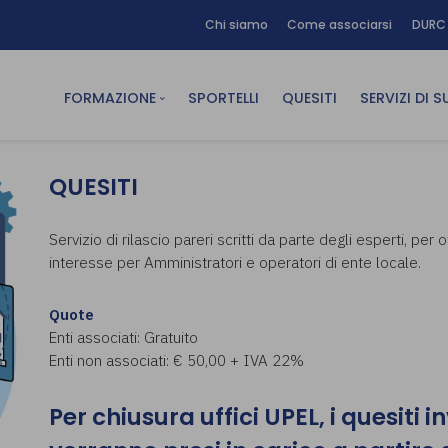
Chi siamo
Come associarsi
DURC 
FORMAZIONE
SPORTELLI
QUESITI
SERVIZI DI 
FAD sincrona (in diretta)
Area Am
QUESITI
FAD asincrona (e-learning)
Area Dig
Formazione obbligatoria
Area Fin
Servizio di rilascio pareri scritti da parte degli esperti, per
interesse per Amministratori e operatori di ente locale.
Formazione in aula
Area Te
Formazione in house
Affitto
Quote
Piano formativo gratuito
Enti associati: Gratuito
associati
Enti non associati: € 50,00 + IVA 22%
Archivio Formazione
Per chiusura uffici UPEL, i quesiti i