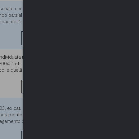
sonale con contratto di lavoro
24/05/2024
mpo parziale (32/36 ore) ha la
ione dell’ente di
leggi di più
 individuata nel PGT vigente e
24/05/2024
4: "lett. g) i territori coperti
o, e quelli sottoposti a
leggi di più
24/05/2024
ex cat. D, per il quale ci si
uperamento del periodo di
 pagamento delle ferie non
leggi di più