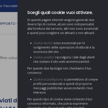
search
e Tracciabilità
Contatti
Newsletter
Scegli quali cookie vuoi attivare.
In queste pagine internet vengono generati due
person
SUPPORTO
CULTURA
AREA RISERVATA
diversi tipi di cookie, alcuni sono indispensabili
alla fornitura del servizio, altri non sono essenziali
e quindi puoi scegliere se attivarli o non attivarli.
ministrativa
Determinazione fondo risorse
Cookie tecnici
: sono essenziali per lo
decentrate
itale
svolgimento delle operazioni strutturali e la
Adeguamento del sistema di
sicurezza del sito.
gestione documentale alle
anziaria
Pratiche previdenziali
 offrire soluzioni a dubbi e problematiche di
Cookie analitici
: raccolgono i dati degli utenti
Gestione IVA
nuove linee guida sul
che visitano il sito web anonimizzandoli.
cnica
documento informatico
Prima assistenza e tutoraggio
Attività di supporto Gare
Gestione IRAP
Per queste due tipologie non chiediamo il tuo
ai comuni per l’attivazione di
 sale convegni
Supporto Responsabile della
consenso.
operazioni di PPP
Controllo Pratiche
Redazione del Bilancio
Protezione dei Dati (RPD,
(Partenariato Pubblico
Cookie di profilazione
: ci permettono di creare
Energetiche (ex Legge 10/91)
Consolidato
altrimenti denominato Data
Privato)
profili personalizzati e quindi di proporre
Protection Officer, DPO)
messaggi pubblicitari assecondando i tuoi
Controllo Pratiche Sismiche
Relazione di fine e inizio
Società e organismi
interessi.
mandato
Supporto transizione al
partecipati: tutoraggio agli
digitale
nviati dall'8 al 23 agosto 2026
adempimenti degli enti locali
Per questo tipo di cookie viene richiesto il tuo
Supporto alla predisposizione
consenso informato, che potrai esprimere
del Piano Economico-
cliccando uno dei pulsanti sotto riportati,