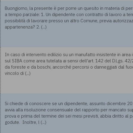
Buongiorno, la presente è per porre un quesito in materia di per
a tempo parziale: 1. Un dipendente con contratto di lavoro a te
possibilità di lavorare presso un altro Comune, previa autorizzaz
appartenenza? 2. (...)
In caso di intervento edilizio su un manufatto insistente in area
sul SIBA come area tutelata ai sensi dell'art. 142 del D.Lgs. 42/200
da foreste e da boschi, ancorché percorsi o danneggiati dal fuoc
vincolo di (...)
Si chiede di conoscere se un dipendente, assunto dicembre 2023, 
avvia alla risoluzione consensuale del rapporto per mancato s
prova e prima del termine dei sei mesi previsti, abbia diritto al
godute. Inoltre, l (...)