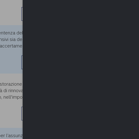
leggi di più
ntenza del fallimento alla
24/05/2024
nsivi sia della quota comunale
i accertamento per quel
leggi di più
24/05/2024
istorazione scolastica per gli
à di rinnovare l'appalto per il
o, nell'importo complessivo
leggi di più
per l’assunzione a tempo
24/05/2024