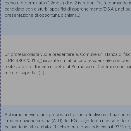
pieno e determinato (12mesi) di n. 2 istruttori. Tra le domande 
candidato con disturbi specifici di apprendimento(D.S.A.), nel ba
presentazione di opportuna dichiar (...)
Un professionista vuole presentare al Comune un’istanza di fiscal
D.P.R. 380/2001 riguardante un fabbricato residenziale compost
realizzato in difformità rispetto al Permesso di Costruire con a
mc e di superfici (...)
Abbiamo ricevuto una proposta di piano attuativo in attuazione 
Trasformazione urbana (ATU) del PGT vigente da uno solo dei du
coinvolte in tale ambito. Il richiedente possiede circa il 93% degl