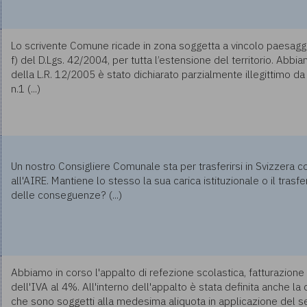
Lo scrivente Comune ricade in zona soggetta a vincolo paesaggisti
f) del D.Lgs. 42/2004, per tutta l’estensione del territorio. Abbi
della L.R. 12/2005 è stato dichiarato parzialmente illegittimo d
n.1 (...)
Un nostro Consigliere Comunale sta per trasferirsi in Svizzera 
all'AIRE. Mantiene lo stesso la sua carica istituzionale o il tras
delle conseguenze? (...)
Abbiamo in corso l'appalto di refezione scolastica, fatturazion
dell'IVA al 4%. All'interno dell'appalto è stata definita anche la
che sono soggetti alla medesima aliquota in applicazione del seg