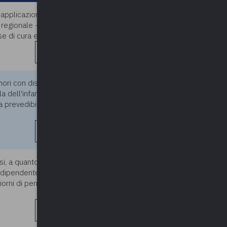
ua applicazione per una RSD
24/05/2024
 regionale - gestita da un
 di cura e riposo? (...)
leggi di più
inori con disabilità che NON
24/05/2024
 dell'infanzia o centri
a prevedibile una
leggi di più
si, a quanto ammonta il limite
24/05/2024
 dipendente effettui la
iorni di permesso retribuito a
leggi di più