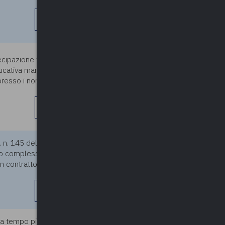
leggi di più
24/05/2024
ecipazione tra Comuni rispetto
Educativa mamma - bambino.
 presso i nonni in un Comune
leggi di più
.L. n. 145 del 18 ottobre 2023,
07/05/2024
io complessivo relativo ai
con contratto di lavoro a tempo
leggi di più
 a tempo pieno, trasformata
07/05/2024