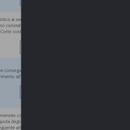
co ai sensi dell’art. 142 lett.
24/05/2024
amo constatato che l’art. 83
a Corte cost. 10 gennaio 2024,
leggi di più
24/05/2024
con conseguente iscrizione
ferimento all'estero comporta
leggi di più
e mensile con applicazione
24/05/2024
 quota degli oneri di sicurezza
uente articolo: "L'art. 37