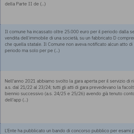
della Parte II de (...)
Il comune ha incassato oltre 25.000 euro per il periodo dalla se
vendita dell’immobile di una società, su un fabbricato D compre
che quella statale. Il Comune non aveva notificato alcun atto d
periodo ma solo per pe (...)
Nell'anno 2021 abbiamo svolto la gara aperta per il servizio di r
a.s. dal 21/22 al 23/24; tutti gli atti di gara prevedevano la facolt
biennio successivo (a.s. 24/25 e 25/26) avendo già tenuto cont
dell'app (...)
L’Ente ha pubblicato un bando di concorso pubblico per esami 