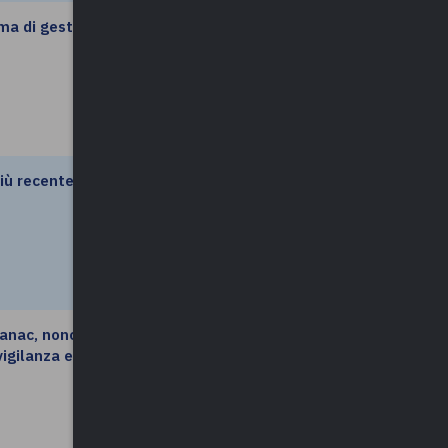
ma di gestione
leggi di più
più recente
leggi di più
a anac, nonché
leggi di più
vigilanza e