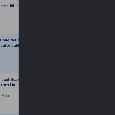
stenibili e
leggi di più
azione delle
leggi di più
ppalto pubblico
a qualificazione
leggi di più
tratti in
ia Rocca