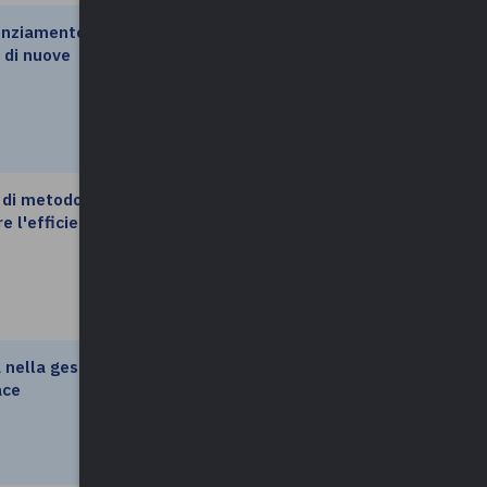
tenziamento
leggi di più
 di nuove
 di metodologie
leggi di più
e l'efficienza
à nella gestione
leggi di più
ace