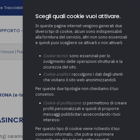
search
e Tracciabilità
Contatti
Newsletter
Scegli quali cookie vuoi attivare.
In queste pagine internet vengono generati due
person
SUPPORTO
CULTURA
AREA RISERVATA
diversi tipi di cookie, alcuni sono indispensabili
alla fornitura del servizio, altri non sono essenziali
e quindi puoi scegliere se attivarli o non attivarli.
ministrativa
n house
|
Piano formativo gratuito associati
Determinazione fondo risorse
Cookie tecnici
: sono essenziali per lo
decentrate
itale
svolgimento delle operazioni strutturali e la
Adeguamento del sistema di
sicurezza del sito.
gestione documentale alle
anziaria
Pratiche previdenziali
Cookie analitici
: raccolgono i dati degli utenti
Gestione IVA
nuove linee guida sul
che visitano il sito web anonimizzandoli.
cnica
documento informatico
Prima assistenza e tutoraggio
Attività di supporto Gare
Gestione IRAP
Per queste due tipologie non chiediamo il tuo
ai comuni per l’attivazione di
 sale convegni
Supporto Responsabile della
ONA (e-learning)
, consentono di adempiere
consenso.
operazioni di PPP
Controllo Pratiche
Redazione del Bilancio
Protezione dei Dati (RPD,
(Partenariato Pubblico
Cookie di profilazione
: ci permettono di creare
Energetiche (ex Legge 10/91)
Consolidato
altrimenti denominato Data
Privato)
profili personalizzati e quindi di proporre
Protection Officer, DPO)
messaggi pubblicitari assecondando i tuoi
Controllo Pratiche Sismiche
Relazione di fine e inizio
Società e organismi
 ASINCRONA (e-learning)
interessi.
mandato
Supporto transizione al
partecipati: tutoraggio agli
digitale
adempimenti degli enti locali
Per questo tipo di cookie viene richiesto il tuo
Supporto alla predisposizione
consenso informato, che potrai esprimere
ng) saranno disponibili fino al
30 settembre
del Piano Economico-
cliccando uno dei pulsanti sotto riportati,