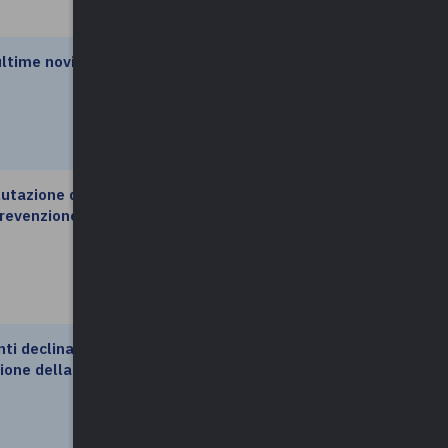
ultime novità
leggi di più
lutazione dei
leggi di più
 prevenzione
ti declinati dai
leggi di più
ione della