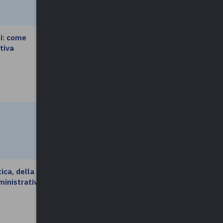
li: come
leggi di più
tiva
leggi di più
ica, della
leggi di più
ministrative