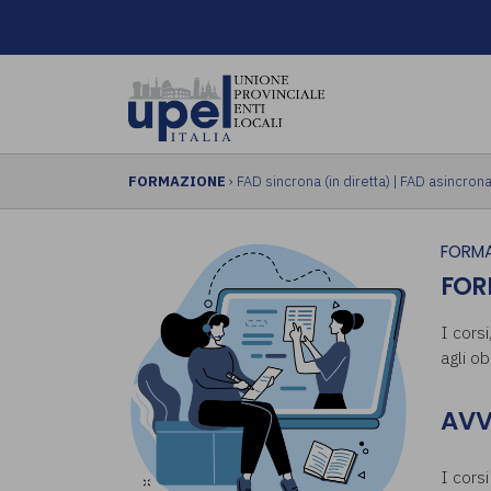
FORMAZIONE
›
FAD sincrona (in diretta)
|
FAD asincrona 
FORMA
FOR
I corsi
agli ob
AVV
I cors