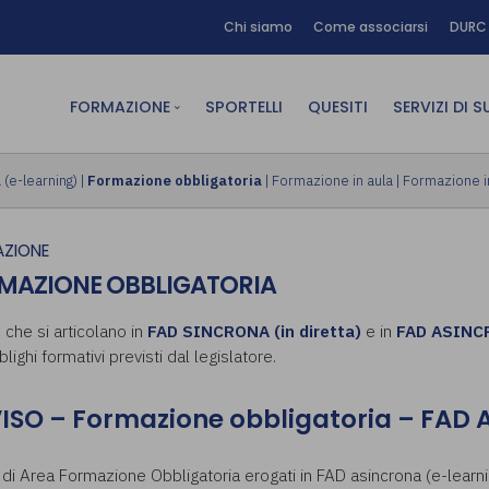
Chi siamo
Come associarsi
DURC 
FORMAZIONE
SPORTELLI
QUESITI
SERVIZI DI 
FAD sincrona (in diretta)
Area Am
(e-learning)
|
Formazione obbligatoria
|
Formazione in aula
|
Formazione i
FAD asincrona (e-learning)
Area Dig
ZIONE
Formazione obbligatoria
Area Fin
MAZIONE OBBLIGATORIA
Formazione in aula
Area Te
Formazione in house
Affitto
, che si articolano in
FAD SINCRONA (in diretta)
e in
FAD ASINCR
blighi formativi previsti dal legislatore.
Piano formativo gratuito
associati
ISO – Formazione obbligatoria – FAD
Archivio Formazione
i di Area Formazione Obbligatoria erogati in FAD asincrona (e-learni