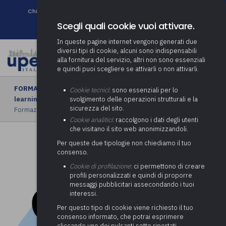
Chi siamo
Come associarsi
DURC e Tracciabilità
Contatti
search
Newsletter
Scegli quali cookie vuoi attivare.
In queste pagine internet vengono generati due
diversi tipi di cookie, alcuni sono indispensabili
alla fornitura del servizio, altri non sono essenziali
e quindi puoi scegliere se attivarli o non attivarli.
FORMAZIONE
›
FAD sincrona (in diretta)
|
FAD asincrona (e-
Cookie tecnici
: sono essenziali per lo
learning)
|
Formazione obbligatoria
|
Formazione in aula
|
svolgimento delle operazioni strutturali e la
sicurezza del sito.
Formazione in house
|
Piano formativo gratuito associati
Cookie analitici
: raccolgono i dati degli utenti
che visitano il sito web anonimizzandoli.
Per queste due tipologie non chiediamo il tuo
consenso.
Cookie di profilazione
: ci permettono di creare
profili personalizzati e quindi di proporre
messaggi pubblicitari assecondando i tuoi
interessi.
Per questo tipo di cookie viene richiesto il tuo
consenso informato, che potrai esprimere
cliccando uno dei pulsanti sotto riportati,