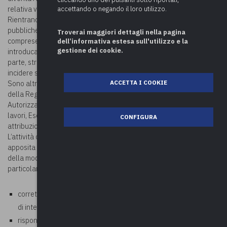
relativa vigilanza in zone sismiche.
accettando o negando il loro utilizzo.
Rientrano nell’ambito di applicazione i lavori relativi a opere
pubbliche o private localizzate nelle zone dichiarate sismiche,
Troverai maggiori dettagli nella pagina
comprese le varianti in corso d’opera influenti sulla struttura che
dell’informativa estesa sull'utilizzo e la
gestione dei cookie.
introducano modifiche tali da rendere l’opera stessa, in tutto o in
parte, strutturalmente diversa dall’originale o che siano in grado di
incidere sul comportamento sismico complessivo della stessa
ACCETTA I COOKIE
Sono altresì trasferite ai Comuni, singoli o associati, le funzioni
della Regione relativamente a Sopraelevazioni, Denuncia lavori,
Autorizzazione lavori, Accertamento violazioni, Sospensione dei
lavori, Esecuzione d’ufficio, costruzioni in zone sismiche di nuova
CONFIGURA
attribuzione.
L’attività di controllo per i progetti depositati, si svolge mediante
apposita istruttoria, volta a verificare la correttezza e completezza
della modulistica e della documentazione presentata, con
particolare riguardo a:
correttezza della procedura di deposito in relazione all’ambito
di intervento
rispondenza e completezza della documentazione presentata