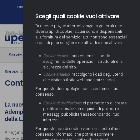
Chi siamo
Come associarsi
DURC e Tracciabilità
Contatti
search
Newsletter
Scegli quali cookie vuoi attivare.
In queste pagine internet vengono generati due
diversi tipi di cookie, alcuni sono indispensabili
alla fornitura del servizio, altri non sono essenziali
e quindi puoi scegliere se attivarli o non attivarli.
Servizi di Supporto
› Controllo Pratiche Sismiche
Cookie tecnici
: sono essenziali per lo
svolgimento delle operazioni strutturali e la
sicurezza del sito.
Servizi di Supporto
Cookie analitici
: raccolgono i dati degli utenti
che visitano il sito web anonimizzandoli.
Controllo Pratiche Sismiche
Per queste due tipologie non chiediamo il tuo
consenso.
Cookie di profilazione
: ci permettono di creare
La nuova normativa sismica in Lombardia.
profili personalizzati e quindi di proporre
Adempimento a carico dei Comuni a seguito
messaggi pubblicitari assecondando i tuoi
della L.R. 33/2015 e della D.G.R. 5001/2016
interessi.
Per questo tipo di cookie viene richiesto il tuo
A seguito dell’emanazione della L.R.33/2015 ciascun Comune
consenso informato, che potrai esprimere
diventa Autorità competente in materia di opere o di costruzioni e
cliccando uno dei pulsanti sotto riportati,