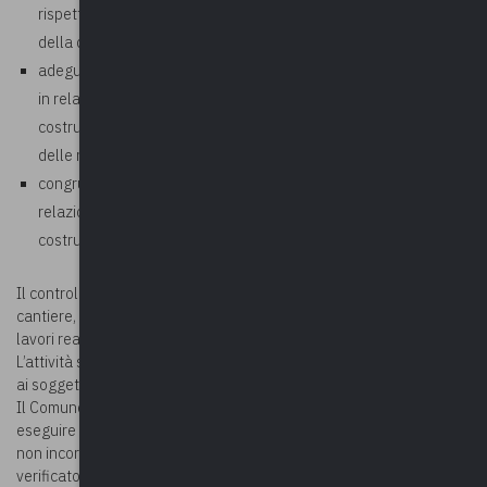
rispetto a quanto previsto dall’allegato E “Contenuto minimo
della documentazione”
adeguatezza degli approfondimenti e delle verifiche condotte
in relazione all’intervento rispetto alle norme tecniche per le
costruzioni ed alla pericolosità geologica del sito, nel rispetto
delle norme geologiche di piano
congruità delle ipotesi e delle assunzioni progettuali in
relazione all’intervento, rispetto alle norme tecniche per le
costruzioni (N.T.C. 2008).
Il controllo può essere svolto anche mediante sopralluoghi in
cantiere, finalizzati ad accertare la sostanziale rispondenza dei
lavori realizzati alla documentazione progettuale.
L’attività si conclude con la comunicazione dell’esito del controllo
ai soggetti interessati.
Il Comune diventa pertanto soggetto Responsabile, obbligato ad
eseguire i controlli e le verifiche previste dalla normativa al fine di
non incorrere in pericolose omissioni, come abbiamo recentemente
verificato per l’evento sismico del Centro Italia.