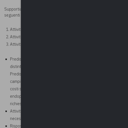
Supportiamo i Comuni nello svolgimento di tale attività con le
seguenti prestazioni:
Attività istruttoria con attività da remoto
Attività di sopralluogo in cantiere
Attività di controllo a campione così suddivisa:
Predisposizione atti per individuazione struttura di controllo
distinta da quella che svolge attività istruttoria –
Predisposizione regolamento per attività di controllo a
campione – Predisposizione di regolamento per il rimborso dei
costi sostenuti dal SUE – Predisposizione modulistica
endoprocedimentale e di comunicazione avvio procedimento,
richiesta integrazioni, certificazione sopraelevazione etc.
Attività di controllo semestrale con predisposizione della
necessaria modulistica (una giornata)
Risposta periodica a quesiti specifici (compresa nelle attività di