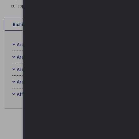
cui sopra).
Richiedi preventivo
Area Amministrativa
Area Digitale
Area Finanziaria
Area Tecnica
Affitto sale convegni