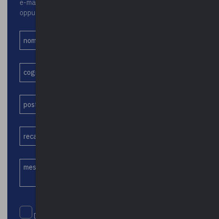
e-mail upel@upel.va.it
oppure attraverso il seguente form:
Dichiaro di aver letto e accettato la Privacy Policy di