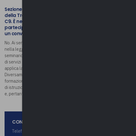
Sezione C – Fattispecie non rientranti nel perimetro
della Tracciabilità.
C9. È necessaria l’acquisizione del CIG in caso di
partecipazione di un dipendente ad un seminario o ad
un convegno?
No. Ai sensi dell’art. 25, comma 2, lett. a) del d.l. 66/2014 convertito
nella legge n. 9/2014, la partecipazione di un dipendente ad un
seminario o ad un convegno non integra la fattispecie dell’appalto
di servizi di formazione e, pertanto, alla specifica ipotesi non si
applica la normativa sulla tracciabilità dei flussi finanziari.
Diversamente, l’acquisto da parte di un ente pubblico di corsi di
formazione per il proprio personale configura un appalto di servizi
di istruzione e formazione (Allegato XIV alla direttiva 2014/24/UE)
e, pertanto, comporta l’assolvimento degli obblighi di tracciabilità.
CONTATTA LO STAFF UPEL
Telefono 0332 2870 64