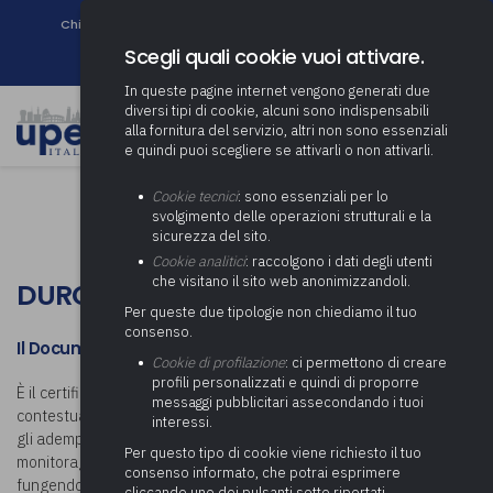
Chi siamo
Come associarsi
DURC e Tracciabilità
Contatti
search
Newsletter
Scegli quali cookie vuoi attivare.
In queste pagine internet vengono generati due
diversi tipi di cookie, alcuni sono indispensabili
alla fornitura del servizio, altri non sono essenziali
e quindi puoi scegliere se attivarli o non attivarli.
Cookie tecnici
: sono essenziali per lo
svolgimento delle operazioni strutturali e la
sicurezza del sito.
Cookie analitici
: raccolgono i dati degli utenti
che visitano il sito web anonimizzandoli.
DURC E TRACCIABILITÀ
Per queste due tipologie non chiediamo il tuo
consenso.
Il Documento Unico di Regolarità Contributiva (DURC)
Cookie di profilazione
: ci permettono di creare
profili personalizzati e quindi di proporre
È il certificato che, sulla base di un’unica richiesta, attesta
messaggi pubblicitari assecondando i tuoi
contestualmente la regolarità di un’impresa per quanto concerne
interessi.
gli adempimenti INPS, INAIL e Cassa Edile. Il DURC offre un
Per questo tipo di cookie viene richiesto il tuo
monitoraggio completo sul rapporto assicurativo e previdenziale
consenso informato, che potrai esprimere
fungendo da “filtro” per l’accesso agli appalti, in quanto strumento
cliccando uno dei pulsanti sotto riportati,