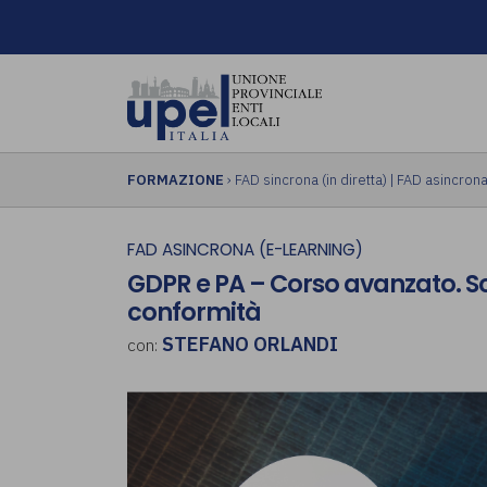
FORMAZIONE
›
FAD sincrona (in diretta)
|
FAD asincrona 
FAD ASINCRONA (E-LEARNING)
GDPR e PA – Corso avanzato. Sce
conformità
STEFANO ORLANDI
con: