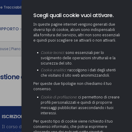
search
e Tracciabilità
Contatti
Newsletter
Scegli quali cookie vuoi attivare.
In queste pagine internet vengono generati due
person
SUPPORTO
CULTURA
AREA RISERVATA
diversi tipi di cookie, alcuni sono indispensabili
alla fornitura del servizio, altri non sono essenziali
e quindi puoi scegliere se attivarli o non attivarli.
ministrativa
house
|
Piano formativo gratuito associati
Determinazione fondo risorse
Cookie tecnici
: sono essenziali per lo
decentrate
itale
svolgimento delle operazioni strutturali e la
Adeguamento del sistema di
sicurezza del sito.
gestione documentale alle
anziaria
Pratiche previdenziali
Cookie analitici
: raccolgono i dati degli utenti
Gestione IVA
nuove linee guida sul
estione evoluta della
che visitano il sito web anonimizzandoli.
cnica
documento informatico
Prima assistenza e tutoraggio
Attività di supporto Gare
Gestione IRAP
Per queste due tipologie non chiediamo il tuo
ai comuni per l’attivazione di
 sale convegni
Supporto Responsabile della
consenso.
operazioni di PPP
Controllo Pratiche
Redazione del Bilancio
Protezione dei Dati (RPD,
(Partenariato Pubblico
Cookie di profilazione
: ci permettono di creare
Energetiche (ex Legge 10/91)
Consolidato
altrimenti denominato Data
Privato)
profili personalizzati e quindi di proporre
Protection Officer, DPO)
messaggi pubblicitari assecondando i tuoi
Controllo Pratiche Sismiche
Relazione di fine e inizio
Società e organismi
interessi.
mandato
Supporto transizione al
ISCRIZIONI
partecipati: tutoraggio agli
digitale
adempimenti degli enti locali
Per questo tipo di cookie viene richiesto il tuo
Supporto alla predisposizione
Il corso dovrà essere completato entro 60
consenso informato, che potrai esprimere
del Piano Economico-
cliccando uno dei pulsanti sotto riportati,