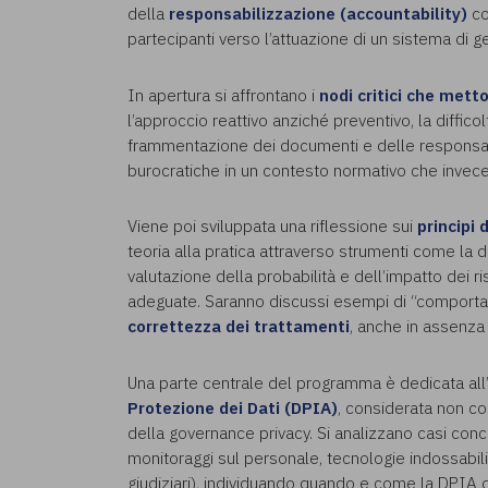
della
responsabilizzazione (accountability)
co
partecipanti verso l’attuazione di un sistema di 
In apertura si affrontano i
nodi critici che mett
l’approccio reattivo anziché preventivo, la difficol
frammentazione dei documenti e delle responsabil
burocratiche in un contesto normativo che invece
Viene poi sviluppata una riflessione sui
principi 
teoria alla pratica attraverso strumenti come la d
valutazione della probabilità e dell’impatto dei r
adeguate. Saranno discussi esempi di “comportam
correttezza dei trattamenti
, anche in assenza d
Una parte centrale del programma è dedicata al
Protezione dei Dati (DPIA)
, considerata non c
della governance privacy. Si analizzano casi concr
monitoraggi sul personale, tecnologie indossabili, u
giudiziari), individuando quando e come la DPIA 