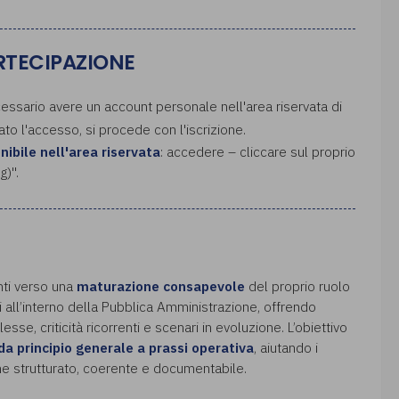
ARTECIPAZIONE
ecessario avere un account personale nell'area riservata di
uato l'accesso, si procede con l'iscrizione.
onibile nell'area riservata
: accedere – cliccare sul proprio
g)".
nti verso una
maturazione consapevole
del proprio ruolo
i all’interno della Pubblica Amministrazione, offrendo
sse, criticità ricorrenti e scenari in evoluzione. L’obiettivo
 da principio generale a prassi operativa
, aiutando i
one strutturato, coerente e documentabile.