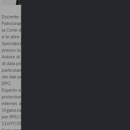
Docente:
STEFANO ORLANDI
Patrocinante avanti la Corte Costituzionale,
la Corte di Cassazione, il Consiglio di Stato
e le altre giurisdizioni superiori.
Specializzato in Diritto Amministrativo
presso la SPISA (Università di Bologna).
Autore di numerose pubblicazioni in materia
di data protection, decreto 231/2001 – in
particolare di monografie sulla protezione
dei dati personali e sulla figura e il ruolo del
DPO.
Esperto e docente in materia di data
protection, diritto delle tecnologie e di
internet, appalti pubblici, decreto 231/2001.
Organizzatore e docente in Master 80 ore
per RPD/ DPO conformi alla norma UNI
11697/2017.
Consulente di enti pubblici e privati in