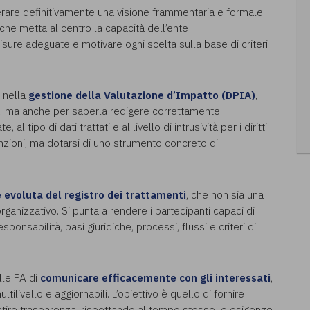
erare definitivamente una visione frammentaria e formale
he metta al centro la capacità dell’ente
misure adeguate e motivare ogni scelta sulla base di criteri
e nella
gestione della Valutazione d’Impatto (DPIA)
,
a, ma anche per saperla redigere correttamente,
l tipo di dati trattati e al livello di intrusività per i diritti
sanzioni, ma dotarsi di uno strumento concreto di
e evoluta del registro dei trattamenti
, che non sia una
rganizzativo. Si punta a rendere i partecipanti capaci di
sponsabilità, basi giuridiche, processi, flussi e criteri di
lle PA di
comunicare efficacemente con gli interessati
,
tilivello e aggiornabili. L’obiettivo è quello di fornire
antire trasparenza, rispettando al tempo stesso le esigenze