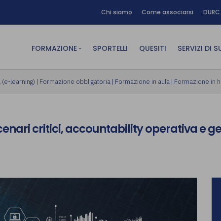
Chi siamo
Come associarsi
DURC 
FORMAZIONE
SPORTELLI
QUESITI
SERVIZI DI 
FAD sincrona (in diretta)
Area Am
(e-learning)
|
Formazione obbligatoria
|
Formazione in aula
|
Formazione in 
FAD asincrona (e-learning)
Area Dig
Formazione obbligatoria
Area Fin
nari critici, accountability operativa e g
Formazione in aula
Area Te
Formazione in house
Affitto
Piano formativo gratuito
associati
Archivio Formazione