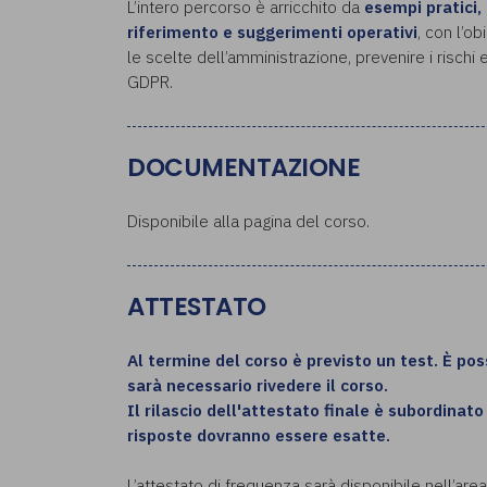
L’intero percorso è arricchito da
esempi pratici,
riferimento e suggerimenti operativi
, con l’ob
le scelte dell’amministrazione, prevenire i rischi
GDPR.
DOCUMENTAZIONE
Disponibile alla pagina del corso.
ATTESTATO
Al termine del corso è previsto un test. È possi
sarà necessario rivedere il corso.
Il rilascio dell'attestato finale è subordinat
risposte dovranno essere esatte.
L’attestato di frequenza sarà disponibile nell’are