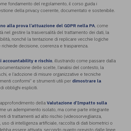
me fondamento del regolamento, il corso guida i
gestione della privacy coerente, documentato e sostenibile.
ono alla prova l’attuazione del GDPR nella PA
, come
tà nel gestire la trasversalità del trattamento dei dati, la
ità, nonché la tentazione di replicare vecchie logiche
 richiede decisione, coerenza e trasparenza.
di accountability e rischio
, illustrando come passare dalla
ocumentazione delle scelte, l’analisi del contesto, la
ischi, e l’adozione di misure organizzative e tecniche
enti conformi” e strumenti utili per
dimostrare la
i obblighi espliciti.
l’approfondimento della
Valutazione d’Impatto sulla
ome un adempimento isolato, ma come parte integrante
eti di trattamenti ad alto rischio (videosorveglianza,
so di intelligenza artificiale, raccolta di dati biometrici o
debba essere attivata, secondo quanto previsto dalle linee