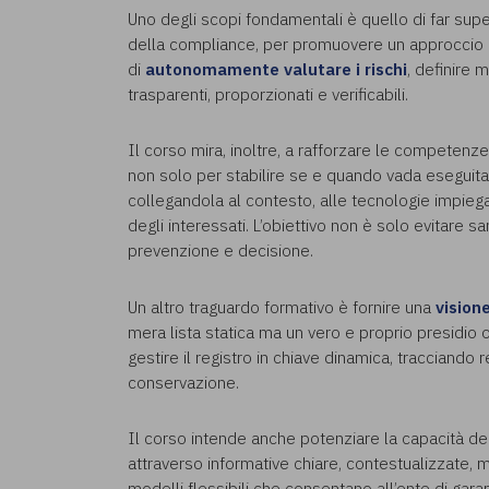
Uno degli scopi fondamentali è quello di far sup
della compliance, per promuovere un approccio c
di
autonomamente valutare i rischi
, definire 
trasparenti, proporzionati e verificabili.
Il corso mira, inoltre, a rafforzare le competenz
non solo per stabilire se e quando vada eseguit
collegandola al contesto, alle tecnologie impiegate, a
degli interessati. L’obiettivo non è solo evitare 
prevenzione e decisione.
Un altro traguardo formativo è fornire una
vision
mera lista statica ma un vero e proprio presidio o
gestire il registro in chiave dinamica, tracciando re
conservazione.
Il corso intende anche potenziare la capacità de
attraverso informative chiare, contestualizzate, mul
modelli flessibili che consentano all’ente di gar