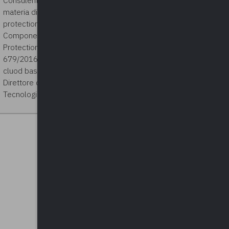
materia di codice dei contratti pubblici, data
protection, decreto 231/2001.
Componente/Presidente di OdV 231. Data
Protection Officer (DPO) GDPR UE n.
679/2016. Founder di UTOPIA, software
cluod based per compliance GDPR. È Vice
Direttore del Centro Studi Privacy e Nuove
Tecnologie.