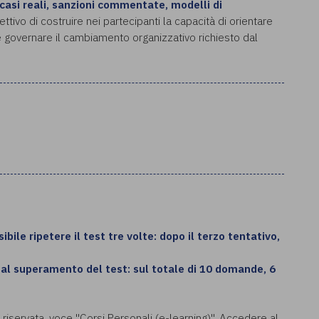
 casi reali, sanzioni commentate, modelli di
iettivo di costruire nei partecipanti la capacità di orientare
 e governare il cambiamento organizzativo richiesto dal
bile ripetere il test tre volte: dopo il terzo tentativo,
o al superamento del test: sul totale di 10 domande, 6
a riservata, voce "Corsi Personali (e-learning)". Accedere al