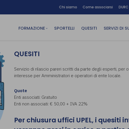
Chi siamo
Come associarsi
DURC 
FORMAZIONE
SPORTELLI
QUESITI
SERVIZI DI 
FAD sincrona (in diretta)
Area Am
QUESITI
FAD asincrona (e-learning)
Area Dig
Formazione obbligatoria
Area Fin
Servizio di rilascio pareri scritti da parte degli esperti, per
interesse per Amministratori e operatori di ente locale.
Formazione in aula
Area Te
Formazione in house
Affitto
Quote
Piano formativo gratuito
Enti associati: Gratuito
associati
Enti non associati: € 50,00 + IVA 22%
Archivio Formazione
Per chiusura uffici UPEL, i quesiti i