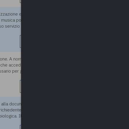
izzazione e dell’esecuzione di
25/03/2025
i musica pop etc.) a un
so servizio per un importo
leggi di più
one. A norma del contratto di
25/03/2025
ti che accedono al servizio
ario per garantire il pareggio
leggi di più
o alla documentazione edilizia
25/03/2025
richiedente è verificare se sia
iologica. Il dubbio riguarda l