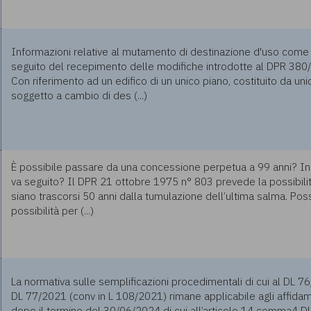
Informazioni relative al mutamento di destinazione d'uso com
seguito del recepimento delle modifiche introdotte al DPR 380
Con riferimento ad un edifico di un unico piano, costituito da uni
soggetto a cambio di des (...)
È possibile passare da una concessione perpetua a 99 anni? In 
va seguito? Il DPR 21 ottobre 1975 n° 803 prevede la possibili
siano trascorsi 50 anni dalla tumulazione dell’ultima salma. Po
possibilità per (...)
La normativa sulle semplificazioni procedimentali di cui al DL 
DL 77/2021 (conv in L 108/2021) rimane applicabile agli affida
dopo il termine del 30/06/2024 di cui all’articolo 14 comma4 