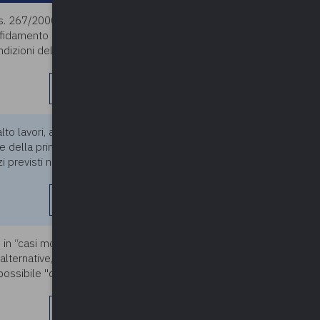
s. 267/2000 per il
25/03/2025
ffidamento di un intervento di
ondizioni della somma urgenza
leggi di più
to lavori, a seguito dello
25/03/2025
le della prima impresa, chiede
i previsti nel CME per le
leggi di più
in “casi motivati con
25/03/2025
 alternative, nonché di
possibile "derogare" al
leggi di più