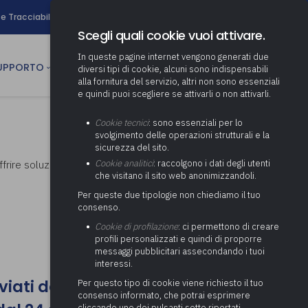
search
e Tracciabilità
Contatti
Newsletter
Scegli quali cookie vuoi attivare.
In queste pagine internet vengono generati due
person
SUPPORTO
CULTURA
AREA RISERVATA
diversi tipi di cookie, alcuni sono indispensabili
alla fornitura del servizio, altri non sono essenziali
e quindi puoi scegliere se attivarli o non attivarli.
ministrativa
Determinazione fondo risorse
Cookie tecnici
: sono essenziali per lo
decentrate
itale
svolgimento delle operazioni strutturali e la
Adeguamento del sistema di
sicurezza del sito.
gestione documentale alle
anziaria
Pratiche previdenziali
 offrire soluzioni a dubbi e problematiche di
Cookie analitici
: raccolgono i dati degli utenti
Gestione IVA
nuove linee guida sul
che visitano il sito web anonimizzandoli.
cnica
documento informatico
Prima assistenza e tutoraggio
Attività di supporto Gare
Gestione IRAP
Per queste due tipologie non chiediamo il tuo
ai comuni per l’attivazione di
 sale convegni
Supporto Responsabile della
consenso.
operazioni di PPP
Controllo Pratiche
Redazione del Bilancio
Protezione dei Dati (RPD,
(Partenariato Pubblico
Cookie di profilazione
: ci permettono di creare
Energetiche (ex Legge 10/91)
Consolidato
altrimenti denominato Data
Privato)
profili personalizzati e quindi di proporre
Protection Officer, DPO)
messaggi pubblicitari assecondando i tuoi
Controllo Pratiche Sismiche
Relazione di fine e inizio
Società e organismi
interessi.
mandato
Supporto transizione al
partecipati: tutoraggio agli
digitale
nviati dall'8 al 23 agosto 2026
adempimenti degli enti locali
Per questo tipo di cookie viene richiesto il tuo
Supporto alla predisposizione
consenso informato, che potrai esprimere
del Piano Economico-
cliccando uno dei pulsanti sotto riportati,