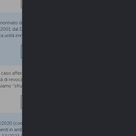
leggi di più
11/03/2025
e normato dalla LR12/2005 a
/2001 dal Decreto Salva Casa.
ca unità immobiliare e
leggi di più
caso affermativo, quale iter
11/03/2025
tà di revoca a condizione che
ssiamo “sfruttare” questa
leggi di più
11/03/2025
76/2020 (conv in L 120/2020) e
menti in ambito PNRR anche
DL 13/2023 (conv in L 41/2023