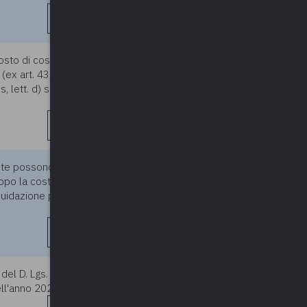
leggi di più
costo di costruzione quota
11/03/2025
 (ex art. 43, comma 2-sexies,
ett. d) si tratta di entrate
leggi di più
ente possono essere liquidati
11/03/2025
dopo la costituzione del fondo
quidazione può avvenire solo a
leggi di più
 45 del D. Lgs. 36/2023, devono
11/03/2025
'anno 2025. (...)