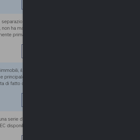
leggi di più
separazioni e i divorzi in
25/03/2025
, non ha mai chiesto la
amente prima trascriverlo e poi
leggi di più
mmobili, il figlio è nudo
25/03/2025
e principale e, in catasto, ha
ta di fatto con gli immobili
leggi di più
na serie di avvisi di
25/03/2025
PEC disponibile in visura? Qual