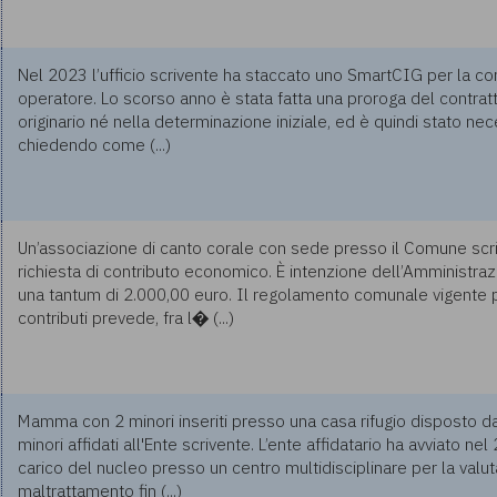
Nel 2023 l’ufficio scrivente ha staccato uno SmartCIG per la con
operatore. Lo scorso anno è stata fatta una proroga del contratt
originario né nella determinazione iniziale, ed è quindi stato ne
chiedendo come (...)
Un’associazione di canto corale con sede presso il Comune scr
richiesta di contributo economico. È intenzione dell’Amministra
una tantum di 2.000,00 euro. Il regolamento comunale vigente 
contributi prevede, fra l� (...)
Mamma con 2 minori inseriti presso una casa rifugio disposto dal
minori affidati all'Ente scrivente. L’ente affidatario ha avviato ne
carico del nucleo presso un centro multidisciplinare per la valut
maltrattamento fin (...)