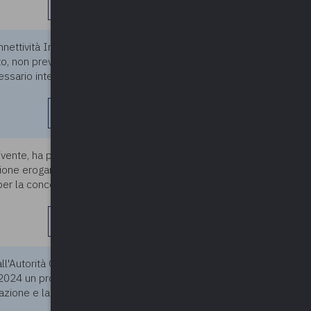
leggi di più
nettività Internet con un
25/03/2025
o, non prevista nel contratto
cessario interrogare ANAC,
leggi di più
ivente, ha presentato una
25/03/2025
zione erogare un contributo
per la concessione di
leggi di più
l'Autorità Giudiziaria con
12/03/2025
l 2024 un progetto di presa in
azione e la cura del