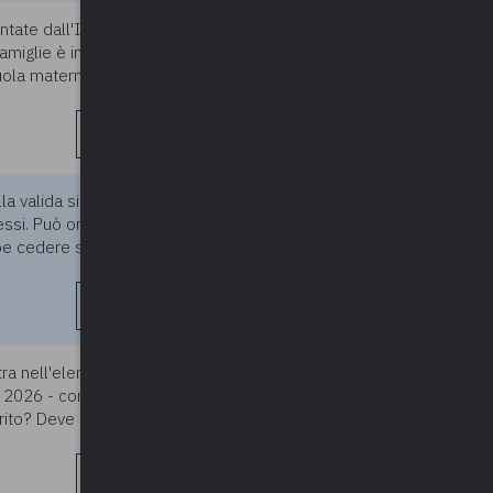
entate dall'IMU se svolgono
11/06/2026
amiglie è inferiore al costo
uola materna paritaria riceve
leggi di più
a valida sino al 2070.
11/06/2026
essi. Può ora vendere la
be cedere sia la concessione
leggi di più
ra nell'elenco dei nuovi
11/06/2026
il 2026 - compresa quella dei
rito? Deve essere fatta una
leggi di più