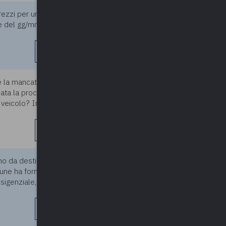
ezzi per un appalto di Lavori
11/06/2026
e è del gg/mm/2025. Qual è la
leggi di più
te la mancata adozione della
11/06/2026
ata la procedura nei confronti
l veicolo? In particolare, si
leggi di più
no da destinare alla
11/06/2026
omune ha formalmente
sigenziale, la necessità di
leggi di più