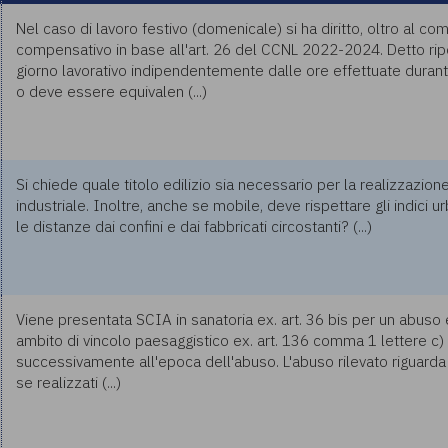
Nel caso di lavoro festivo (domenicale) si ha diritto, oltro al c
compensativo in base all'art. 26 del CCNL 2022-2024. Detto r
giorno lavorativo indipendentemente dalle ore effettuate durant
o deve essere equivalen (...)
Si chiede quale titolo edilizio sia necessario per la realizzazi
industriale. Inoltre, anche se mobile, deve rispettare gli indici u
le distanze dai confini e dai fabbricati circostanti? (...)
Viene presentata SCIA in sanatoria ex. art. 36 bis per un abuso e
ambito di vincolo paesaggistico ex. art. 136 comma 1 lettere c)
successivamente all'epoca dell'abuso. L'abuso rilevato riguarda 
se realizzati (...)