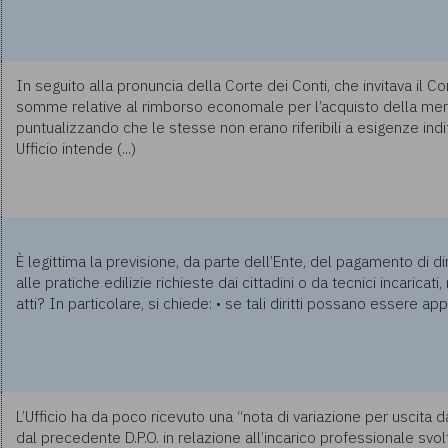
In seguito alla pronuncia della Corte dei Conti, che invitava il
somme relative al rimborso economale per l’acquisto della mer
puntualizzando che le stesse non erano riferibili a esigenze indiff
Ufficio intende (...)
È legittima la previsione, da parte dell’Ente, del pagamento di dirit
alle pratiche edilizie richieste dai cittadini o da tecnici incaricati
atti? In particolare, si chiede: • se tali diritti possano essere appl
L’Ufficio ha da poco ricevuto una “nota di variazione per uscita
dal precedente D.P.O. in relazione all’incarico professionale sv