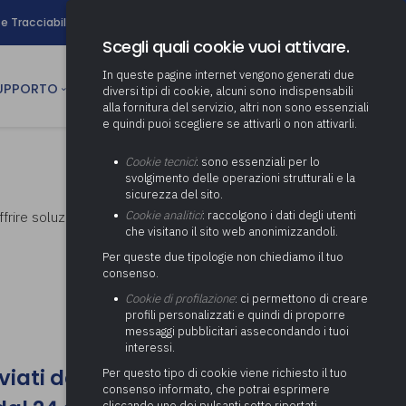
search
e Tracciabilità
Contatti
Newsletter
Scegli quali cookie vuoi attivare.
In queste pagine internet vengono generati due
person
SUPPORTO
CULTURA
AREA RISERVATA
diversi tipi di cookie, alcuni sono indispensabili
alla fornitura del servizio, altri non sono essenziali
e quindi puoi scegliere se attivarli o non attivarli.
ministrativa
Determinazione fondo risorse
Cookie tecnici
: sono essenziali per lo
decentrate
itale
svolgimento delle operazioni strutturali e la
Adeguamento del sistema di
sicurezza del sito.
gestione documentale alle
anziaria
Pratiche previdenziali
 offrire soluzioni a dubbi e problematiche di
Cookie analitici
: raccolgono i dati degli utenti
Gestione IVA
nuove linee guida sul
che visitano il sito web anonimizzandoli.
cnica
documento informatico
Prima assistenza e tutoraggio
Attività di supporto Gare
Gestione IRAP
Per queste due tipologie non chiediamo il tuo
ai comuni per l’attivazione di
 sale convegni
Supporto Responsabile della
consenso.
operazioni di PPP
Controllo Pratiche
Redazione del Bilancio
Protezione dei Dati (RPD,
(Partenariato Pubblico
Cookie di profilazione
: ci permettono di creare
Energetiche (ex Legge 10/91)
Consolidato
altrimenti denominato Data
Privato)
profili personalizzati e quindi di proporre
Protection Officer, DPO)
messaggi pubblicitari assecondando i tuoi
Controllo Pratiche Sismiche
Relazione di fine e inizio
Società e organismi
interessi.
mandato
Supporto transizione al
partecipati: tutoraggio agli
digitale
nviati dall'8 al 23 agosto 2026
adempimenti degli enti locali
Per questo tipo di cookie viene richiesto il tuo
Supporto alla predisposizione
consenso informato, che potrai esprimere
del Piano Economico-
cliccando uno dei pulsanti sotto riportati,