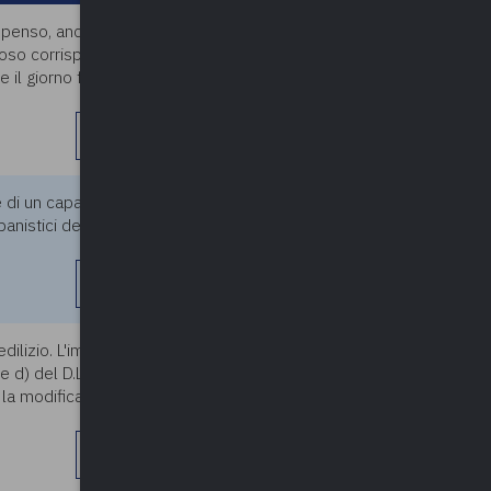
ompenso, anche al riposo
11/06/2026
iposo corrisponde sempre a un
e il giorno festivo domenicale
leggi di più
one di un capannone mobile
11/06/2026
rbanistici della zona di piano e
leggi di più
dilizio. L'immobile ricade in
11/06/2026
 e d) del D.Lgs. 42/04 apposto
la modifica di serramenti, che
leggi di più