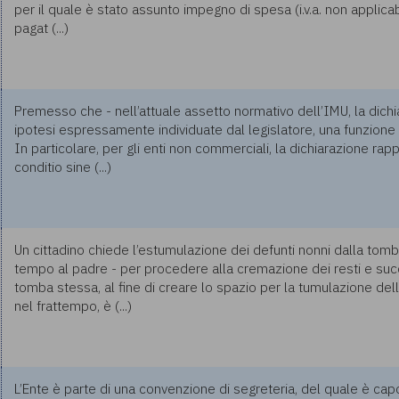
per il quale è stato assunto impegno di spesa (i.v.a. non applicab
pagat (...)
Premesso che - nell’attuale assetto normativo dell’IMU, la dich
ipotesi espressamente individuate dal legislatore, una funzione 
In particolare, per gli enti non commerciali, la dichiarazione ra
conditio sine (...)
Un cittadino chiede l’estumulazione dei defunti nonni dalla tomb
tempo al padre - per procedere alla cremazione dei resti e suc
tomba stessa, al fine di creare lo spazio per la tumulazione de
nel frattempo, è (...)
L’Ente è parte di una convenzione di segreteria, del quale è ca