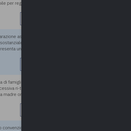
ile per regime forfettario) e
leggi di più
iarazione assume, in alcune
08/05/2026
sostanziale e imprescindibile.
ppresenta una vera e propria
leggi di più
a di famiglia - concessa a suo
08/05/2026
cessiva ri-tumulazione nella
lla madre ormai anziana che,
leggi di più
po convenzione. Si chiede
08/05/2026