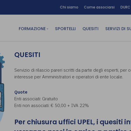
Chi siamo
Come associarsi
DURC 
FORMAZIONE
SPORTELLI
QUESITI
SERVIZI DI 
FAD sincrona (in diretta)
Area Am
QUESITI
FAD asincrona (e-learning)
Area Dig
Formazione obbligatoria
Area Fin
Servizio di rilascio pareri scritti da parte degli esperti, per
interesse per Amministratori e operatori di ente locale.
Formazione in aula
Area Te
Formazione in house
Affitto
Quote
Piano formativo gratuito
Enti associati: Gratuito
associati
Enti non associati: € 50,00 + IVA 22%
Archivio Formazione
Per chiusura uffici UPEL, i quesiti i