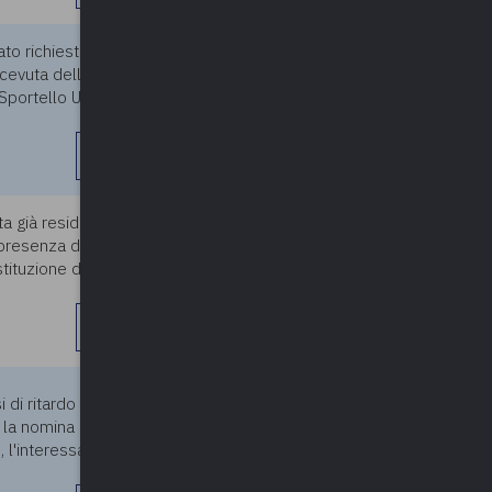
ato richiesta di residenza
11/06/2026
cevuta della richiesta del
Sportello Unico per
leggi di più
ta già residente un’altra
11/06/2026
 in presenza della medesima
tituzione di nuclei familiari
leggi di più
11/06/2026
i di ritardo mentale medio-
r la nomina di un
l'interessata ha interrotto