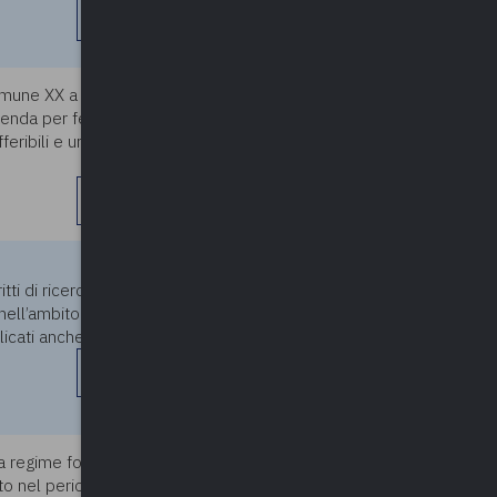
leggi di più
 Comune XX a recuperare le
11/06/2026
enda per festa in maschera,
eribili e urgenti, lo scrivente
leggi di più
08/05/2026
ti di ricerca e visura relativi
, nell’ambito dell’accesso agli
icati anche (...)
leggi di più
 da regime forfettario” emessa
08/05/2026
olto nel periodo 2023/2024,