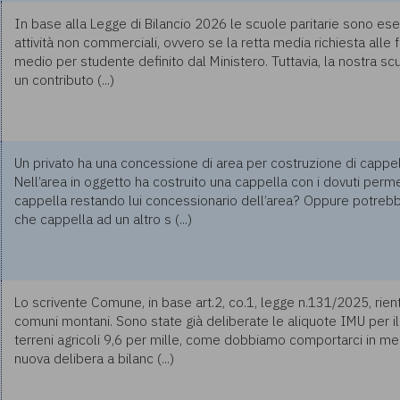
In base alla Legge di Bilancio 2026 le scuole paritarie sono es
attività non commerciali, ovvero se la retta media richiesta alle f
medio per studente definito dal Ministero. Tuttavia, la nostra sc
un contributo (...)
Un privato ha una concessione di area per costruzione di cappell
Nell’area in oggetto ha costruito una cappella con i dovuti perm
cappella restando lui concessionario dell’area? Oppure potreb
che cappella ad un altro s (...)
Lo scrivente Comune, in base art.2, co.1, legge n.131/2025, rient
comuni montani. Sono state già deliberate le aliquote IMU per 
terreni agricoli 9,6 per mille, come dobbiamo comportarci in me
nuova delibera a bilanc (...)