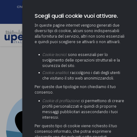
Chi siamo
Come associarsi
DURC e Tracciabilità
Contatti
search
Newsletter
Scegli quali cookie vuoi attivare.
In queste pagine internet vengono generati due
diversi tipi di cookie, alcuni sono indispensabili
alla fornitura del servizio, altri non sono essenziali
e quindi puoi scegliere se attivarli o non attivarli.
Cookie tecnici
: sono essenziali per lo
svolgimento delle operazioni strutturali e la
sicurezza del sito.
Cookie analitici
: raccolgono i dati degli utenti
che visitano il sito web anonimizzandoli.
Per queste due tipologie non chiediamo il tuo
consenso.
Cookie di profilazione
: ci permettono di creare
profili personalizzati e quindi di proporre
messaggi pubblicitari assecondando i tuoi
interessi.
Per questo tipo di cookie viene richiesto il tuo
consenso informato, che potrai esprimere
cliccando uno dei pulsanti sotto riportati,