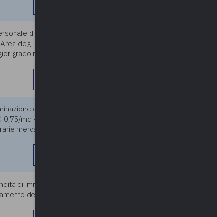
leggi di più
ersonale di cui alla presente
05/04/2024
rea degli istruttori che risulti
or grado rivestito ai sensi
leggi di più
erminazione del canone
05/04/2024
€ 0,75/mq - Tariffa giornaliera
rie mercato: - dalle 8 alle
leggi di più
dita di immobile cat. D, si
05/04/2024
rsamento del dovuto può