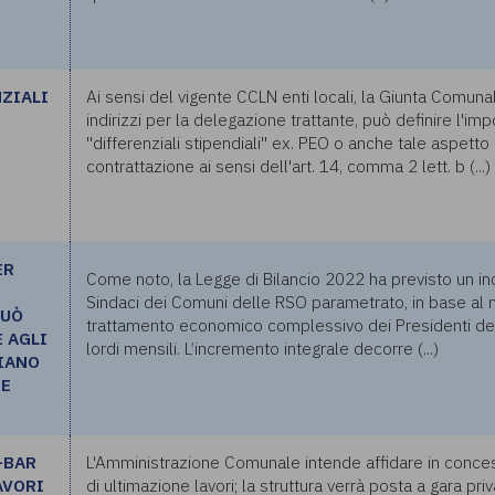
NZIALI
Ai sensi del vigente CCLN enti locali, la Giunta Comunal
indirizzi per la delegazione trattante, può definire l'im
"differenziali stipendiali" ex. PEO o anche tale aspetto
contrattazione ai sensi dell'art. 14, comma 2 lett. b (...)
ER
Come noto, la Legge di Bilancio 2022 ha previsto un in
Sindaci dei Comuni delle RSO parametrato, in base al n
PUÒ
trattamento economico complessivo dei Presidenti dell
 AGLI
lordi mensili. L’incremento integrale decorre (...)
IANO
NE
-BAR
L'Amministrazione Comunale intende affidare in conces
AVORI
di ultimazione lavori; la struttura verrà posta a gara priv