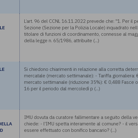
L
L’art. 96 del CCNL 16.11.2022 prevede che: "1. Per il p
LE
Sezione (Sezione per la Polizia Locale) inquadrato nell’A
titolare di funzioni di coordinamento, connesse al maggi
della legge n. 65/1986, attribuite (...)
LE
Si chiedono chiarimenti in relazione alla corretta det
mercatale (mercato settimanale): - Tariffa giornaliera: 
mercato settimanale (riduzione 35%): € 0,488 Fasce ora
16 per il periodo dal mercoledì p (...)
IMU dovuta da curatore fallimentare a seguito della ven
DELLA
chiede: - l'IMU spetta interamente al comune? - il ve
 D
essere effettuato con bonifico bancario? (...)