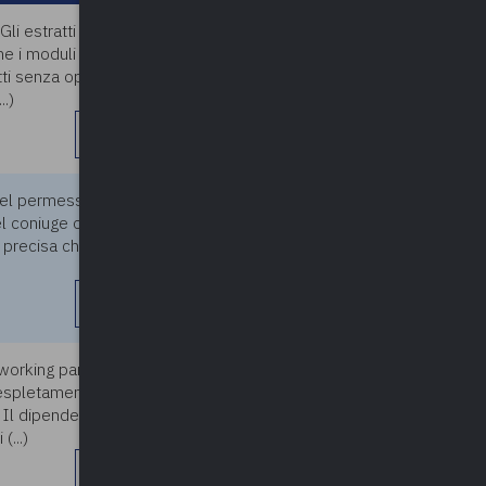
li estratti internazionali
05/04/2024
ome i moduli che vengono
tti senza operare alcuna
.)
leggi di più
el permesso retribuito di
05/04/2024
l coniuge o parente stretto
precisa che i giorni richiesti
leggi di più
 working partecipa ad un
05/04/2024
l'espletamento del mandato
. Il dipendente è tenuto a
(...)
leggi di più