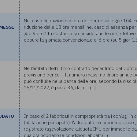
Nel caso di fruizione ad ore dei permessi legge 104,
RMESSI
riduzione dalle 18 ore mensili nel caso di assenza per l
,4 o 9 ore? In sostanza si considerano le ore effettive 
oppure la giornata convenzionale di 6 ore (su 5 gior (...
O
Nell’ambito dell’ultimo contratto decentrato del Comune
previsione per cui: “Il numero massimo di ore annue 
può confluire nella banca delle ore, secondo la discipli
16/11/2022, è pari a 36, da utili (...)
MODATO
In caso di 2 fabbricati in comproprietà tra i coniugi, in 
(abitazione principale), l'altro dato in comodato d'uso g
registrato (agevolazione aliquota IMU per immobile da
qualora ricorrano le condizioni abbatt (...)