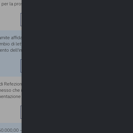
izio per la prossima stagione
leggi di più
ramite affidamento diretto tra i
04/04/2024
ambio di lettera commerciale
ento dell'imposta di bollo
leggi di più
di Refezione scolastica e dei
04/04/2024
esso che in vista di tale
entazione di gara, per poter
leggi di più
 750.000,00 – scelta procedura:
04/04/2024