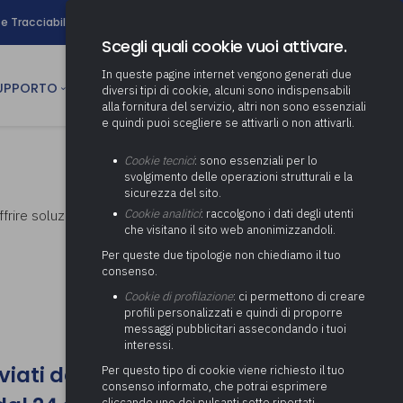
search
e Tracciabilità
Contatti
Newsletter
Scegli quali cookie vuoi attivare.
In queste pagine internet vengono generati due
person
SUPPORTO
CULTURA
AREA RISERVATA
diversi tipi di cookie, alcuni sono indispensabili
alla fornitura del servizio, altri non sono essenziali
e quindi puoi scegliere se attivarli o non attivarli.
ministrativa
Determinazione fondo risorse
Cookie tecnici
: sono essenziali per lo
decentrate
itale
svolgimento delle operazioni strutturali e la
Adeguamento del sistema di
sicurezza del sito.
gestione documentale alle
anziaria
Pratiche previdenziali
 offrire soluzioni a dubbi e problematiche di
Cookie analitici
: raccolgono i dati degli utenti
Gestione IVA
nuove linee guida sul
che visitano il sito web anonimizzandoli.
cnica
documento informatico
Prima assistenza e tutoraggio
Attività di supporto Gare
Gestione IRAP
Per queste due tipologie non chiediamo il tuo
ai comuni per l’attivazione di
 sale convegni
Supporto Responsabile della
consenso.
operazioni di PPP
Controllo Pratiche
Redazione del Bilancio
Protezione dei Dati (RPD,
(Partenariato Pubblico
Cookie di profilazione
: ci permettono di creare
Energetiche (ex Legge 10/91)
Consolidato
altrimenti denominato Data
Privato)
profili personalizzati e quindi di proporre
Protection Officer, DPO)
messaggi pubblicitari assecondando i tuoi
Controllo Pratiche Sismiche
Relazione di fine e inizio
Società e organismi
interessi.
mandato
Supporto transizione al
partecipati: tutoraggio agli
digitale
nviati dall'8 al 23 agosto 2026
adempimenti degli enti locali
Per questo tipo di cookie viene richiesto il tuo
Supporto alla predisposizione
consenso informato, che potrai esprimere
del Piano Economico-
cliccando uno dei pulsanti sotto riportati,