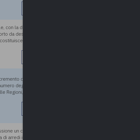
leggi di più
e, con la delibera sugli
05/04/2024
porto da destinare per i
 costituisce oggetto di
leggi di più
05/04/2024
cremento delle indennità dei
umero degli abitanti, al
e Regioni, pari a 13.800 euro
leggi di più
sione un chiosco-bar in fase
04/04/2024
a di arredi interni ed esterni e