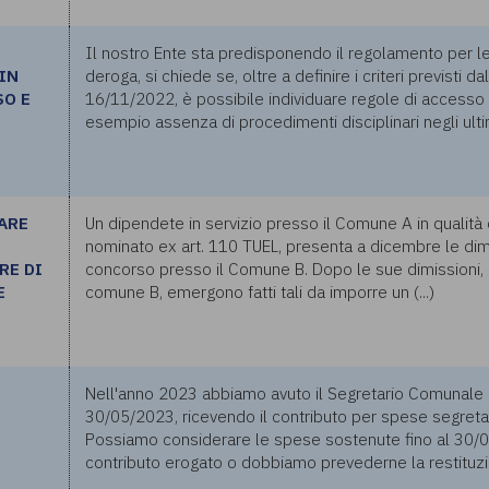
Il nostro Ente sta predisponendo il regolamento per le 
IN
deroga, si chiede se, oltre a definire i criteri previsti d
SO E
16/11/2022, è possibile individuare regole di accesso
esempio assenza di procedimenti disciplinari negli ultimi
ARE
Un dipendete in servizio presso il Comune A in qualità 
nominato ex art. 110 TUEL, presenta a dicembre le dimis
RE DI
concorso presso il Comune B. Dopo le sue dimissioni, e
E
comune B, emergono fatti tali da imporre un (...)
Nell'anno 2023 abbiamo avuto il Segretario Comunale i
30/05/2023, ricevendo il contributo per spese segreta
Possiamo considerare le spese sostenute fino al 30/
contributo erogato o dobbiamo prevederne la restituzio