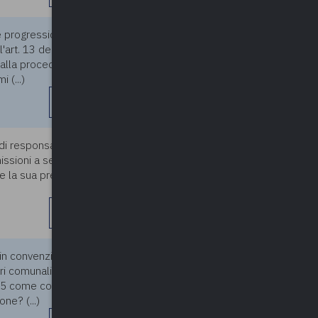
progressioni verticali in
05/04/2024
all'art. 13 del CCNL
 alla procedura, come ad
 (...)
leggi di più
di responsabile di servizio,
05/04/2024
sioni a seguito di vincita di
 la sua presa di servizio nel
leggi di più
n convenzione fino al
05/04/2024
ri comunali di 13.333,00 euro.
05 come coperte dal
ne? (...)