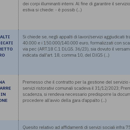
dei corpi illuminanti interni. Al fine di garantire il serv
estiva si chiede: - è possib (...)
ALTI
Si chiede se, negli appalti di lavori/servizi aggiudicati t
DICATI
40.000 e i 150.000/140.000 euro, formalizzati con sc
RETTO
via pec (ART.18 C.1 D.LGS. 36/23), sia dovuto il versam
URO
indicata dall'art. 18, comma 10, del D.lGS (...)
NA
Premesso che il contratto per la gestione del servizio 
RARRE
servizi ristorativi comunali scadeva il 31/12/2023; Prem
 IN
scadenza, si rendeva necessario predisporre la docum
ONE
procedere all’avvio della gara d’appalto (...)
Quesito relativo ad affidamenti di servizi sociali infra