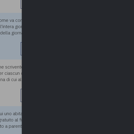
leggi di più
 come va computata la
05/04/2024
'intera giornata lavorativa di 5
della giornata lavorativa
)
leggi di più
 scrivente, è stata inserita la
05/04/2024
per ciascun dipendente che
na di cui all’art. 33 del CCNL
leggi di più
cui uno abitato dai coniugi
05/04/2024
ratuito al figlio con contratto
to a parente di primo grado e