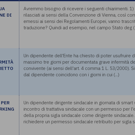
UA
Avremmo bisogno di ricevere i seguenti chiarimenti. 1) G
NE DI
rilasciati ai sensi della Convenzione di Vienna, così c
emessi ai sensi dei Regolamenti Europei, vanno trascri
traduzione? Quindi ad esempio, nel campo Stato deg (..
Un dipendente dell'Ente ha chiesto di poter usufruire d
RMITÀ
massimo tre giorni per documentata grave infermità de
RETTO
convivente (ai sensi dell'art. 4 comma 1 L. 53/2000). Si 
dal dipendente coincidono con i giorni in cui (...)
 PER
Un dipendente dirigente sindacale in giornata di smart
ORKING
incontro di trattativa sindacale con un permesso per 
della propria sigla sindacale come dirigente sindacale
richiedere un permesso sindacale retribuito per sigla si 