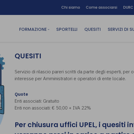
Chi siamo
Come associarsi
DURC 
FORMAZIONE
SPORTELLI
QUESITI
SERVIZI DI 
FAD sincrona (in diretta)
Area Am
QUESITI
FAD asincrona (e-learning)
Area Dig
Formazione obbligatoria
Area Fin
Servizio di rilascio pareri scritti da parte degli esperti, per
interesse per Amministratori e operatori di ente locale.
Formazione in aula
Area Te
Formazione in house
Affitto
Quote
Piano formativo gratuito
Enti associati: Gratuito
associati
Enti non associati: € 50,00 + IVA 22%
Archivio Formazione
Per chiusura uffici UPEL, i quesiti i