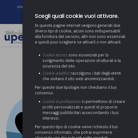
Chi siamo
Come associarsi
DURC e Tracciabilità
Contatti
search
Newsletter
Scegli quali cookie vuoi attivare.
In queste pagine internet vengono generati due
diversi tipi di cookie, alcuni sono indispensabili
alla fornitura del servizio, altri non sono essenziali
e quindi puoi scegliere se attivarli o non attivarli.
Cookie tecnici
: sono essenziali per lo
svolgimento delle operazioni strutturali e la
sicurezza del sito.
Cookie analitici
: raccolgono i dati degli utenti
che visitano il sito web anonimizzandoli.
Per queste due tipologie non chiediamo il tuo
consenso.
Cookie di profilazione
: ci permettono di creare
profili personalizzati e quindi di proporre
messaggi pubblicitari assecondando i tuoi
interessi.
Per questo tipo di cookie viene richiesto il tuo
consenso informato, che potrai esprimere
cliccando uno dei pulsanti sotto riportati,