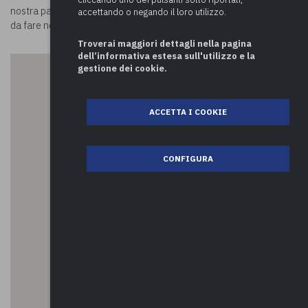
nostra pagina
Luoghi in Comune
potrai conoscere tutte le attività
accettando o negando il loro utilizzo.
da fare nei comuni!
Troverai maggiori dettagli nella pagina
dell’informativa estesa sull'utilizzo e la
gestione dei cookie.
ACCETTA I COOKIE
CONFIGURA