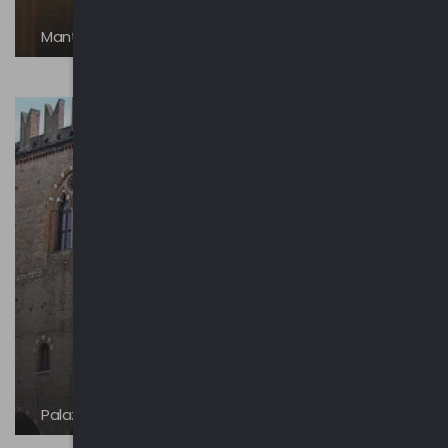
Mantova - Patrimonio UNESCO dal 2008
Palazzo Ducale di Mantova