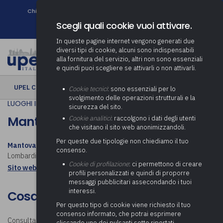
Chi siamo
Come associarsi
DURC e Tracciabilità
Contatti
search
Newsletter
Scegli quali cookie vuoi attivare.
In queste pagine internet vengono generati due
diversi tipi di cookie, alcuni sono indispensabili
alla fornitura del servizio, altri non sono essenziali
e quindi puoi scegliere se attivarli o non attivarli.
UPEL CULTURA
› Mantova
Cookie tecnici
: sono essenziali per lo
svolgimento delle operazioni strutturali e la
LUOGHI IN COMUNE
sicurezza del sito.
Mantova
Cookie analitici
: raccolgono i dati degli utenti
che visitano il sito web anonimizzandoli.
Per queste due tipologie non chiediamo il tuo
Mantova
è una città circondata da 3 laghi artificiali e situata in
consenso.
Lombardia. Scopri cosa visitare a Mantova.
Cookie di profilazione
: ci permettono di creare
Sito web istituzionale: Comune di Mantova
profili personalizzati e quindi di proporre
messaggi pubblicitari assecondando i tuoi
interessi.
Cosa visitare a Mantova
Per questo tipo di cookie viene richiesto il tuo
consenso informato, che potrai esprimere
Consulta la mappa e scopri
cosa visitare a Mantova.
Visitando la
cliccando uno dei pulsanti sotto riportati,