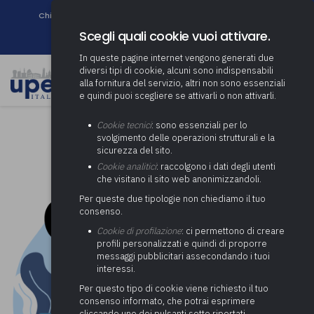
Chi siamo
Come associarsi
DURC e Tracciabilità
Contatti
search
Newsletter
Scegli quali cookie vuoi attivare.
In queste pagine internet vengono generati due
diversi tipi di cookie, alcuni sono indispensabili
alla fornitura del servizio, altri non sono essenziali
e quindi puoi scegliere se attivarli o non attivarli.
Cookie tecnici
: sono essenziali per lo
svolgimento delle operazioni strutturali e la
sicurezza del sito.
Cookie analitici
: raccolgono i dati degli utenti
che visitano il sito web anonimizzandoli.
Per queste due tipologie non chiediamo il tuo
consenso.
Cookie di profilazione
: ci permettono di creare
profili personalizzati e quindi di proporre
messaggi pubblicitari assecondando i tuoi
interessi.
Per questo tipo di cookie viene richiesto il tuo
consenso informato, che potrai esprimere
cliccando uno dei pulsanti sotto riportati,