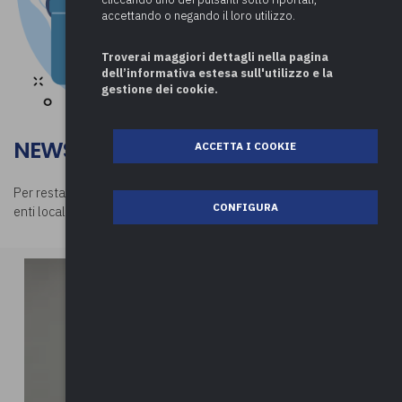
accettando o negando il loro utilizzo.
Troverai maggiori dettagli nella pagina
dell’informativa estesa sull'utilizzo e la
gestione dei cookie.
NEWS
ACCETTA I COOKIE
Per restare sempre aggiornati, le ultime notizie di interesse per gli
CONFIGURA
enti locali.