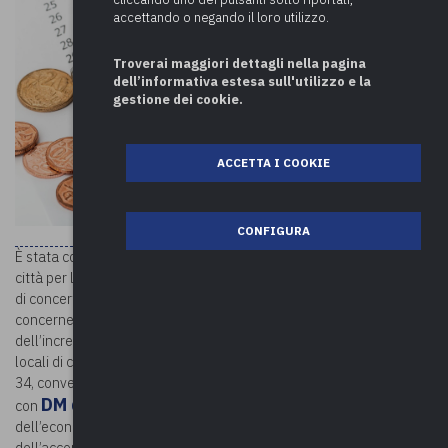
accettando o negando il loro utilizzo.
Troverai maggiori dettagli nella pagina
dell’informativa estesa sull'utilizzo e la
gestione dei cookie.
ACCETTA I COOKIE
CONFIGURA
È stata convocata per domani, 14 luglio 2021, la Conferenza Stato
città per l’esame dello schema di decreto del Ministro dell’interno,
di concerto con il Ministro dell’economia e delle finanze,
concernente i criteri e le modalità di riparto del saldo
dell’incremento del fondo per l’esercizio delle funzioni degli enti
locali di cui all’articolo 106 del decreto-legge 19 maggio 2020, n.
34, convertito dalla legge 17 luglio 2020, n. 77, Si ricorda che
DM del 14 aprile 2021
con
, di concerto con il Ministro
dell’economia e delle finanze, si è provveduto al riparto