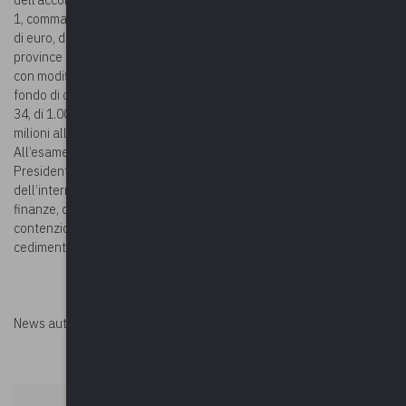
dell’acconto delle risorse incrementali del Fondo, di cui all’articolo
1, comma 822, della legge 30 dicembre 2020, n.178, per 220 milioni
di euro, di cui 200 milioni a favore dei comuni e 20 milioni a favore di
province e città metropolitane. L’art. 23 del D.L. 41/2021, convertito
con modificazioni dalla legge n. 69/2021, incrementa per il 2021 il
fondo di cui all’articolo 106 del decreto-legge 19 maggio 2020, n.
34, di 1.000 milioni di euro, attribuendo 900 milioni ai comuni e 100
milioni alle città metropolitane e alle province.
All’esame della Conferenza anche lo schema di decreto del
Presidente del Consiglio dei Ministri, su proposta del Ministro
dell’interno, di concerto con il Ministro dell’economia e delle
finanze, concernente la ripartizione per l’anno 2020 del Fondo per i
contenziosi connessi a sentenze esecutive relative a calamità o
cedimenti.
News autorizzata da
Perksolution