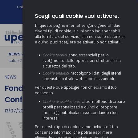
Chi siamo
Come associarsi
DURC e Tracciabilità
Contatti
search
Newsletter
Scegli quali cookie vuoi attivare.
In queste pagine internet vengono generati due
diversi tipi di cookie, alcuni sono indispensabili
alla fornitura del servizio, altri non sono essenziali
e quindi puoi scegliere se attivarli o non attivarli.
NEWS
› Fondone Covid, all’esame della Conferenza il riparto del
Cookie tecnici
: sono essenziali per lo
saldo 2021
svolgimento delle operazioni strutturali e la
sicurezza del sito.
Cookie analitici
: raccolgono i dati degli utenti
NEWS
che visitano il sito web anonimizzandoli.
Fondone Covid, all’esame della
Per queste due tipologie non chiediamo il tuo
consenso.
Conferenza il riparto del saldo 2021
Cookie di profilazione
: ci permettono di creare
profili personalizzati e quindi di proporre
13/07/2021
messaggi pubblicitari assecondando i tuoi
interessi.
Per questo tipo di cookie viene richiesto il tuo
consenso informato, che potrai esprimere
cliccando uno dei pulsanti sotto riportati,