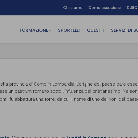
Chi siamo
Come associarsi
DURC 
FORMAZIONE
SPORTELLI
QUESITI
SERVIZI DI 
FAD sincrona (in diretta)
Area Am
FAD asincrona (e-learning)
Area Dig
Formazione obbligatoria
Area Fin
Formazione in aula
Area Te
ella provincia di Como in Lombardia. L’origine del paese pare esser
sse un castrum romano sotto l’influenza del cristianesimo. Ne sono 
Formazione in house
Affitto
isconti, fu abbattuta una torre, da cui il nome di uno dei rioni del pa
Piano formativo gratuito
associati
Archivio Formazione
zate.
Visitando la nostra pagina
Luoghi in Comune
potrai conoscer