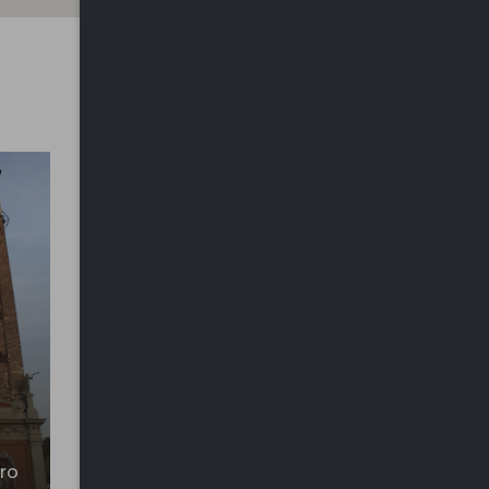
dro
Oratorio del Santissimo