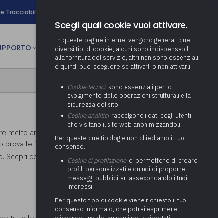
search
e Tracciabilità
Contatti
Newsletter
Scegli quali cookie vuoi attivare.
In queste pagine internet vengono generati due
person
SUPPORTO
CULTURA
AREA RISERVATA
diversi tipi di cookie, alcuni sono indispensabili
alla fornitura del servizio, altri non sono essenziali
e quindi puoi scegliere se attivarli o non attivarli.
ministrativa
Determinazione fondo risorse
Cookie tecnici
: sono essenziali per lo
decentrate
itale
svolgimento delle operazioni strutturali e la
Adeguamento del sistema di
sicurezza del sito.
gestione documentale alle
anziaria
Pratiche previdenziali
Cookie analitici
: raccolgono i dati degli utenti
Gestione IVA
nuove linee guida sul
che visitano il sito web anonimizzandoli.
cnica
documento informatico
Prima assistenza e tutoraggio
e molto antica. È quasi certo che, in
Attività di supporto Gare
Gestione IRAP
Per queste due tipologie non chiediamo il tuo
ai comuni per l’attivazione di
prova le intitolazioni delle chiese a patroni
 sale convegni
Supporto Responsabile della
consenso.
operazioni di PPP
Controllo Pratiche
Redazione del Bilancio
Protezione dei Dati (RPD,
ese. Scopri cosa visitare a Mozzate.
(Partenariato Pubblico
Cookie di profilazione
: ci permettono di creare
Energetiche (ex Legge 10/91)
Consolidato
altrimenti denominato Data
Privato)
profili personalizzati e quindi di proporre
Protection Officer, DPO)
messaggi pubblicitari assecondando i tuoi
Controllo Pratiche Sismiche
Relazione di fine e inizio
Società e organismi
interessi.
mandato
Supporto transizione al
partecipati: tutoraggio agli
digitale
adempimenti degli enti locali
Per questo tipo di cookie viene richiesto il tuo
Supporto alla predisposizione
consenso informato, che potrai esprimere
del Piano Economico-
e tutte le attività da fare nei comuni della
cliccando uno dei pulsanti sotto riportati,