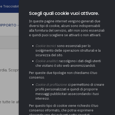
search
e Tracciabilità
Contatti
Newsletter
Scegli quali cookie vuoi attivare.
In queste pagine internet vengono generati due
person
SUPPORTO
CULTURA
AREA RISERVATA
diversi tipi di cookie, alcuni sono indispensabili
alla fornitura del servizio, altri non sono essenziali
e quindi puoi scegliere se attivarli o non attivarli.
ministrativa
Determinazione fondo risorse
Cookie tecnici
: sono essenziali per lo
decentrate
itale
svolgimento delle operazioni strutturali e la
Adeguamento del sistema di
sicurezza del sito.
gestione documentale alle
anziaria
Pratiche previdenziali
Cookie analitici
: raccolgono i dati degli utenti
Gestione IVA
nuove linee guida sul
che visitano il sito web anonimizzandoli.
cnica
documento informatico
Prima assistenza e tutoraggio
dia. Scopri cosa visitare a Brinzio.
Attività di supporto Gare
Gestione IRAP
Per queste due tipologie non chiediamo il tuo
ai comuni per l’attivazione di
 sale convegni
Supporto Responsabile della
consenso.
operazioni di PPP
Controllo Pratiche
Redazione del Bilancio
Protezione dei Dati (RPD,
(Partenariato Pubblico
Cookie di profilazione
: ci permettono di creare
Energetiche (ex Legge 10/91)
Consolidato
altrimenti denominato Data
Privato)
profili personalizzati e quindi di proporre
Protection Officer, DPO)
messaggi pubblicitari assecondando i tuoi
Controllo Pratiche Sismiche
Relazione di fine e inizio
Società e organismi
interessi.
mandato
Supporto transizione al
partecipati: tutoraggio agli
tutte le attività da fare nei comuni della
digitale
adempimenti degli enti locali
Per questo tipo di cookie viene richiesto il tuo
Supporto alla predisposizione
consenso informato, che potrai esprimere
del Piano Economico-
cliccando uno dei pulsanti sotto riportati,