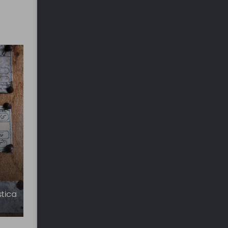
stica
Parco delle Rimembranze