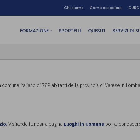
Chi siamo
Come associarsi
DURC 
FORMAZIONE
SPORTELLI
QUESITI
SERVIZI DI 
FAD sincrona (in diretta)
Area Am
FAD asincrona (e-learning)
Area Dig
Formazione obbligatoria
Area Fin
Formazione in aula
Area Te
n comune italiano di 789 abitanti della provincia di Varese in Lombar
Formazione in house
Affitto
Piano formativo gratuito
associati
Archivio Formazione
zio.
Visitando la nostra pagina
Luoghi in Comune
potrai conoscere 