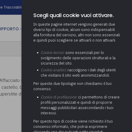
search
e Tracciabilità
Contatti
Newsletter
Scegli quali cookie vuoi attivare.
In queste pagine internet vengono generati due
person
SUPPORTO
CULTURA
AREA RISERVATA
diversi tipi di cookie, alcuni sono indispensabili
alla fornitura del servizio, altri non sono essenziali
e quindi puoi scegliere se attivarli o non attivarli.
ministrativa
Determinazione fondo risorse
Cookie tecnici
: sono essenziali per lo
decentrate
itale
svolgimento delle operazioni strutturali e la
Adeguamento del sistema di
sicurezza del sito.
gestione documentale alle
anziaria
Pratiche previdenziali
Cookie analitici
: raccolgono i dati degli utenti
Gestione IVA
nuove linee guida sul
che visitano il sito web anonimizzandoli.
cnica
documento informatico
Prima assistenza e tutoraggio
 Affacciato sul lago Maggiore in un grande
Attività di supporto Gare
Gestione IRAP
Per queste due tipologie non chiediamo il tuo
ai comuni per l’attivazione di
castello, baluardo a capo della Pieve di Brebbia
 sale convegni
Supporto Responsabile della
consenso.
operazioni di PPP
Controllo Pratiche
Redazione del Bilancio
 superstite dell’assedio fu la chiesetta di San
Protezione dei Dati (RPD,
(Partenariato Pubblico
Cookie di profilazione
: ci permettono di creare
Energetiche (ex Legge 10/91)
Consolidato
altrimenti denominato Data
Privato)
profili personalizzati e quindi di proporre
Protection Officer, DPO)
messaggi pubblicitari assecondando i tuoi
Controllo Pratiche Sismiche
Relazione di fine e inizio
Società e organismi
interessi.
mandato
Supporto transizione al
partecipati: tutoraggio agli
digitale
adempimenti degli enti locali
Per questo tipo di cookie viene richiesto il tuo
Supporto alla predisposizione
consenso informato, che potrai esprimere
del Piano Economico-
cliccando uno dei pulsanti sotto riportati,