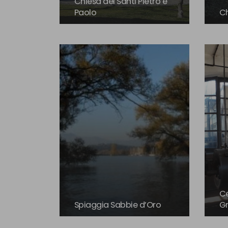
Chiesa dei Santi Pietro e
Paolo
Ch
Ce
Spiaggia Sabbie d’Oro
G