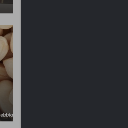
Laghetàsc e Cipressi Calvi
delle Paludi
Brebbia