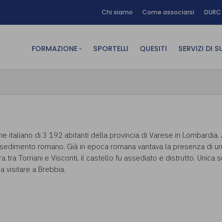
Chi siamo
Come associarsi
DURC 
FORMAZIONE
SPORTELLI
QUESITI
SERVIZI DI 
FAD sincrona (in diretta)
Area Am
FAD asincrona (e-learning)
Area Dig
Formazione obbligatoria
Area Fin
Formazione in aula
Area Te
e italiano di 3 192 abitanti della provincia di Varese in Lombardia.
ossedimento romano. Già in epoca romana vantava la presenza di un 
Formazione in house
Affitto
rra tra Torriani e Visconti, il castello fu assediato e distrutto. Unica
Piano formativo gratuito
a visitare a Brebbia.
associati
Archivio Formazione