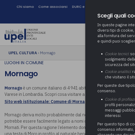
Chi siamo
Come associarsi
DURC e Tracciabilità
Contatti
search
Newsletter
Scegli quali co
In queste pagine int
diversi tipi di cookie
alla fornitura del ser
e quindi puoi scegliere
UPEL CULTURA
› Mornago
Cookie tecnici
: s
svolgimento delle
LUOGHI IN COMUNE
sicurezza del sit
Mornago
Cookie analitici
: 
che visitano il s
Per queste due tipolo
Mornago
è un comune italiano di 4 941 abitanti della provincia di
consenso.
Varese in Lombardia. Scopri cosa visitare a Mornago.
Cookie di profilaz
Sito web istituzionale: Comune di Mornago
profili personali
messaggi pubblic
Mornago deriva molto probabilmente dal nome
Maurinus
che
interessi.
potrebbe essere facilmente legato a nomi del tipo Moro, Morelli e
Per questo tipo di coo
Mornati. Per questa ragione l’elemento dominante dello stemma è
consenso informato,
una testa di Moro in profilo al naturale bendata da un filo
cliccando uno dei puls