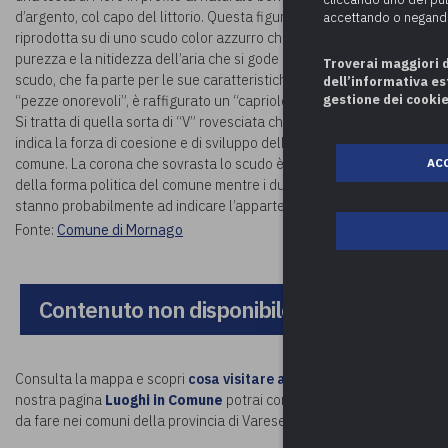
d’argento, col capo del littorio. Questa figura umana è stata
accettando o negando 
riprodotta su di uno scudo color azzurro che sta ad indicare la
purezza e la nitidezza dell’aria che si gode nel luogo. Sempre sullo
Troverai maggiori d
scudo, che fa parte per le sue caratteristiche delle cosiddette
dell’informativa est
gestione dei cookie
“pezze onorevoli”, è raffigurato un “capriolo abbassato d’argento”.
Si tratta di quella sorta di “V” rovesciata che, secondo l’araldica,
indica la forza di coesione e di sviluppo della popolazione del
ACC
comune. La corona che sovrasta lo scudo è tipicamente indicativa
della forma politica del comune mentre i due rami intrecciati
stanno probabilmente ad indicare l’appartenenza alla Repubblica.
Fonte:
Comune di Mornago
Contenuto non disponibile, rivedi la config
Consulta la mappa e scopri
cosa visitare a Mornago.
Visitando la
nostra pagina
Luoghi in Comune
potrai conoscere tutte le attività
da fare nei comuni della provincia di Varese e oltre!