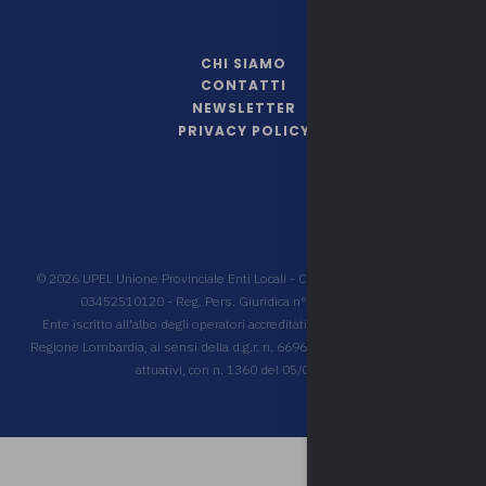
CHI SIAMO
CONTATTI
NEWSLETTER
PRIVACY POLICY
©
2026
UPEL Unione Provinciale Enti Locali - C.F. 80009680127 - P.IVA
03452510120 - Reg. Pers. Giuridica n° 431 Trib. Varese
Ente iscritto all'albo degli operatori accreditati per la formazione della
Regione Lombardia, ai sensi della d.g.r. n. 6696 del 18/07/2022 e decreti
attuativi, con n. 1360 del 05/07/2023