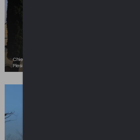
Chiesa di San Fedele e oratorio di San Giuseppe |
Plesio