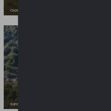
Oratori e chiese minori
Santuario della Madonna di Breglia