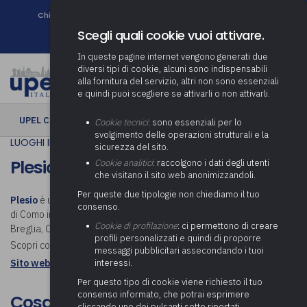
Chi siamo
Come associarsi
DURC e Tracciabilità
Contatti
search
Newsletter
Scegli quali cookie vuoi attivare.
In queste pagine internet vengono generati due
diversi tipi di cookie, alcuni sono indispensabili
alla fornitura del servizio, altri non sono essenziali
e quindi puoi scegliere se attivarli o non attivarli.
UPEL CULTURA
› Plesio
Cookie tecnici
: sono essenziali per lo
svolgimento delle operazioni strutturali e la
LUOGHI IN COMUNE
sicurezza del sito.
Plesio
Cookie analitici
: raccolgono i dati degli utenti
che visitano il sito web anonimizzandoli.
Per queste due tipologie non chiediamo il tuo
Plesio
è un comune italiano sparso di 829 abitanti della provincia
consenso.
di Como in Lombardia. Il paese raccoglie le frazioni di Barna,
Cookie di profilazione
: ci permettono di creare
Breglia, Calveseglio, Ligomena, Logo e Plesio, sede comunale.
profili personalizzati e quindi di proporre
Scopri cosa visitare a Plesio.
messaggi pubblicitari assecondando i tuoi
interessi.
Sito web istituzionale: Comune di Plesio
Per questo tipo di cookie viene richiesto il tuo
consenso informato, che potrai esprimere
Cosa visitare a Plesio
cliccando uno dei pulsanti sotto riportati,