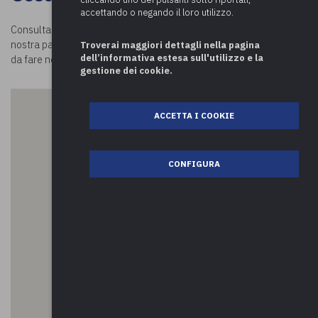
accettando o negando il loro utilizzo.
Consulta la mappa e scopri
cosa visitare a Plesio.
Visitando la
nostra pagina
Luoghi in Comune
potrai conoscere tutte le attività
Troverai maggiori dettagli nella pagina
dell’informativa estesa sull'utilizzo e la
da fare nei comuni della provincia di Como e oltre!
gestione dei cookie.
ACCETTA I COOKIE
CONFIGURA