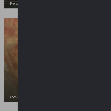
Percorsi naturalistici e alpeggi
Cava di marmo rosso “Fiamma di Plesio” | Ligomena