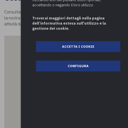
accettando o negando il loro utilizzo.
Consulta la mappa e scopri
cosa visitare a Cicognolo.
Visitando
la nostra pagina
Luoghi in Comune
potrai conoscere tutte le
Troverai maggiori dettagli nella pagina
dell’informativa estesa sull'utilizzo e la
attività da fare nei comuni!
gestione dei cookie.
ACCETTA I COOKIE
CONFIGURA