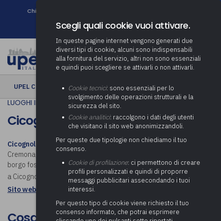
Chi siamo
Come associarsi
DURC e Tracciabilità
Contatti
search
Newsletter
Scegli quali cookie vuoi attivare.
In queste pagine internet vengono generati due
diversi tipi di cookie, alcuni sono indispensabili
alla fornitura del servizio, altri non sono essenziali
e quindi puoi scegliere se attivarli o non attivarli.
UPEL CULTURA
› Cicognolo
Cookie tecnici
: sono essenziali per lo
svolgimento delle operazioni strutturali e la
LUOGHI IN COMUNE
sicurezza del sito.
Cicognolo
Cookie analitici
: raccolgono i dati degli utenti
che visitano il sito web anonimizzandoli.
Per queste due tipologie non chiediamo il tuo
Cicognolo
è un comune italiano di 917 abitanti della provincia di
consenso.
Cremona, in Lombardia. Di origine molto antica, si ritiene che il
Cookie di profilazione
: ci permettono di creare
borgo fosse fortificato già intorno al X secolo. Scopri cosa visitare
profili personalizzati e quindi di proporre
a Cicognolo.
messaggi pubblicitari assecondando i tuoi
interessi.
Sito web istituzionale: Comune di Cicognolo
Per questo tipo di cookie viene richiesto il tuo
consenso informato, che potrai esprimere
Cosa visitare a Cicognolo
cliccando uno dei pulsanti sotto riportati,