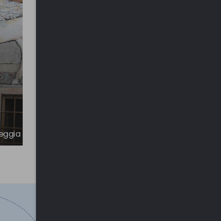
Zona panoramica di Aga e
meggia
percorsi naturalistici