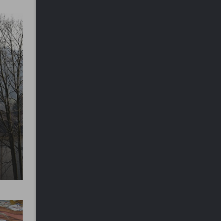
Oratorio di San Bernardino |
Aga