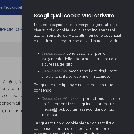
search
e Tracciabilità
Contatti
Newsletter
Scegli quali cookie vuoi attivare.
In queste pagine internet vengono generati due
person
SUPPORTO
CULTURA
AREA RISERVATA
diversi tipi di cookie, alcuni sono indispensabili
alla fornitura del servizio, altri non sono essenziali
e quindi puoi scegliere se attivarli o non attivarli.
ministrativa
Determinazione fondo risorse
Cookie tecnici
: sono essenziali per lo
decentrate
itale
svolgimento delle operazioni strutturali e la
Adeguamento del sistema di
sicurezza del sito.
gestione documentale alle
anziaria
Pratiche previdenziali
Cookie analitici
: raccolgono i dati degli utenti
Gestione IVA
nuove linee guida sul
che visitano il sito web anonimizzandoli.
cnica
documento informatico
Prima assistenza e tutoraggio
, Zuigno, Aga e, dal 1927, di Arcumeggia. Il
Attività di supporto Gare
Gestione IRAP
Per queste due tipologie non chiediamo il tuo
ai comuni per l’attivazione di
a testa di un’ascia in serpentino, probabilmente
 sale convegni
Supporto Responsabile della
consenso.
operazioni di PPP
Controllo Pratiche
Redazione del Bilancio
con l’iscrizione “Pico Filio Ciamicio Atepo Patri”
Protezione dei Dati (RPD,
(Partenariato Pubblico
Cookie di profilazione
: ci permettono di creare
Energetiche (ex Legge 10/91)
Consolidato
altrimenti denominato Data
Privato)
conservati presso i
Civici Musei di Villa Mirabello
profili personalizzati e quindi di proporre
Protection Officer, DPO)
messaggi pubblicitari assecondando i tuoi
Controllo Pratiche Sismiche
o, una lastra con incisioni cruciformi e coppelle.
Relazione di fine e inizio
Società e organismi
interessi.
mandato
Supporto transizione al
partecipati: tutoraggio agli
digitale
adempimenti degli enti locali
Per questo tipo di cookie viene richiesto il tuo
Supporto alla predisposizione
consenso informato, che potrai esprimere
del Piano Economico-
cliccando uno dei pulsanti sotto riportati,