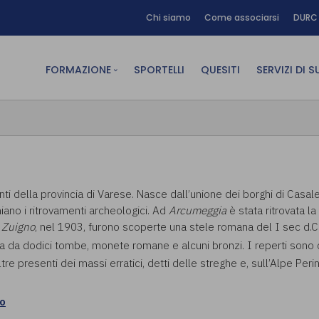
Chi siamo
Come associarsi
DURC 
FORMAZIONE
SPORTELLI
QUESITI
SERVIZI DI 
FAD sincrona (in diretta)
Area Am
FAD asincrona (e-learning)
Area Dig
Formazione obbligatoria
Area Fin
Formazione in aula
Area Te
ti della provincia di Varese. Nasce dall’unione dei borghi di Casale
iano i ritrovamenti archeologici. Ad
Arcumeggia
è stata ritrovata l
Formazione in house
Affitto
A
Zuigno
, nel 1903, furono scoperte una stele romana del I sec d.C. 
Piano formativo gratuito
a da dodici tombe, monete romane e alcuni bronzi. I reperti sono 
associati
e presenti dei massi erratici, detti delle streghe e, sull’Alpe Perin
Archivio Formazione
no