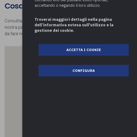
Cosa visitare a Cantello
accettando o negando il loro utilizzo.
Troverai maggiori dettagli nella pagina
Consulta la mappa e scopri
cosa visitare a Cantello.
Visitando la
dell’informativa estesa sull'utilizzo e la
nostra pagina
Luoghi in Comune
potrai conoscere tutte le attività
gestione dei cookie.
da fare nei comuni della provincia di Varese e oltre!
ACCETTA I COOKIE
CONFIGURA