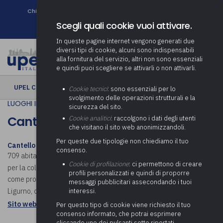
Chi siamo
Come associarsi
DURC e Tracciabilità
Contatti
search
Newsletter
Scegli quali cookie vuoi attivare.
In queste pagine internet vengono generati due
diversi tipi di cookie, alcuni sono indispensabili
alla fornitura del servizio, altri non sono essenziali
e quindi puoi scegliere se attivarli o non attivarli.
UPEL CULTURA
› Cantello
Cookie tecnici
: sono essenziali per lo
svolgimento delle operazioni strutturali e la
LUOGHI IN COMUNE
sicurezza del sito.
Cantello
Cookie analitici
: raccolgono i dati degli utenti
che visitano il sito web anonimizzandoli.
Per queste due tipologie non chiediamo il tuo
Cantello
(Cantèll in dialetto varesotto) è un comune italiano di 4
consenso.
709 abitanti della provincia di Varese in Lombardia. Il paese è noto
Cookie di profilazione
: ci permettono di creare
per la coltivazione dell’
asparago bianco
, dal 2016 classificato
profili personalizzati e quindi di proporre
come prodotto IGP. Cantello, che include i centri di Gaggiolo e
messaggi pubblicitari assecondando i tuoi
interessi.
Ligurno, confina con la Svizzera. Scopri cosa visitare a Cantello.
Sito web istituzionale: Comune di Cantello
Per questo tipo di cookie viene richiesto il tuo
consenso informato, che potrai esprimere
cliccando uno dei pulsanti sotto riportati,