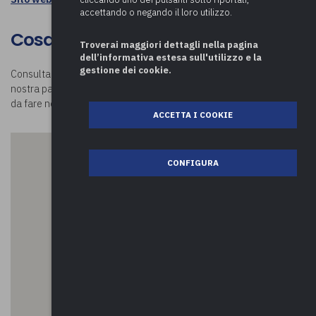
accettando o negando il loro utilizzo.
Cosa visitare a Barasso
Troverai maggiori dettagli nella pagina
dell’informativa estesa sull'utilizzo e la
gestione dei cookie.
Consulta la mappa e scopri
cosa visitare a Barasso
. Visitando la
nostra pagina
Luoghi in Comune
potrai conoscere tutte le attività
da fare nei comuni della provincia di Varese e oltre!
ACCETTA I COOKIE
CONFIGURA