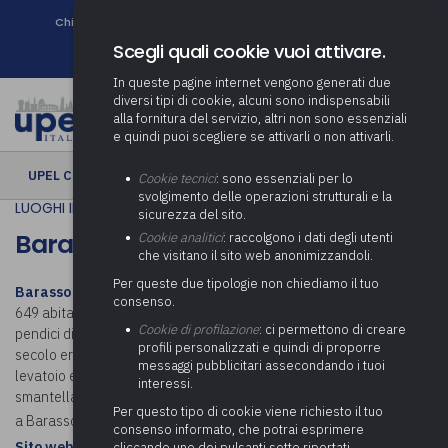
Chi siamo
Come associarsi
DURC e Tracciabilità
Contatti
search
Newsletter
Scegli quali cookie vuoi attivare.
In queste pagine internet vengono generati due
diversi tipi di cookie, alcuni sono indispensabili
alla fornitura del servizio, altri non sono essenziali
e quindi puoi scegliere se attivarli o non attivarli.
UPEL CULTURA
› Barasso
Cookie tecnici
: sono essenziali per lo
svolgimento delle operazioni strutturali e la
LUOGHI IN COMUNE
sicurezza del sito.
Barasso
Cookie analitici
: raccolgono i dati degli utenti
che visitano il sito web anonimizzandoli.
Per queste due tipologie non chiediamo il tuo
Barasso
(Baràs in dialetto varesotto) è un comune italiano di 1
consenso.
649 abitanti della provincia di Varese in Lombardia. Si colloca tra le
Cookie di profilazione
: ci permettono di creare
pendici di Campo dei Fiori e vicino alle rive del lago di Varese. Nel XI
profili personalizzati e quindi di proporre
secolo era presente un castello a protezione del borgo, con ponte
messaggi pubblicitari assecondando i tuoi
levatoio e fossato. Le mura sono state successivamente
interessi.
smantellate o riconvertite in abitazioni private. Scopri cosa visitare
Per questo tipo di cookie viene richiesto il tuo
a Barasso.
consenso informato, che potrai esprimere
Sito web istituzionale: Comune di Barasso
cliccando uno dei pulsanti sotto riportati,