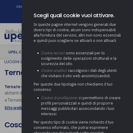
Chi siamo
Come associarsi
DURC e Tracciabilità
Contatti
search
Newsletter
Scegli quali cookie vuoi attivare.
In queste pagine internet vengono generati due
diversi tipi di cookie, alcuni sono indispensabili
alla fornitura del servizio, altri non sono essenziali
e quindi puoi scegliere se attivarli o non attivarli.
UPEL CULTURA
› Ternate
Cookie tecnici
: sono essenziali per lo
svolgimento delle operazioni strutturali e la
LUOGHI IN COMUNE
sicurezza del sito.
Ternate
Cookie analitici
: raccolgono i dati degli utenti
che visitano il sito web anonimizzandoli.
Per queste due tipologie non chiediamo il tuo
Ternate
(Ternà in dialetto varesotto) è un comune italiano di 2 526
consenso.
abitanti della provincia di Varese in Lombardia. Scopri cosa visitare
Cookie di profilazione
: ci permettono di creare
a Ternate.
profili personalizzati e quindi di proporre
Sito web istituzionale: Comune di Ternate
messaggi pubblicitari assecondando i tuoi
interessi.
Per questo tipo di cookie viene richiesto il tuo
Cosa visitare a Ternate
consenso informato, che potrai esprimere
cliccando uno dei pulsanti sotto riportati,