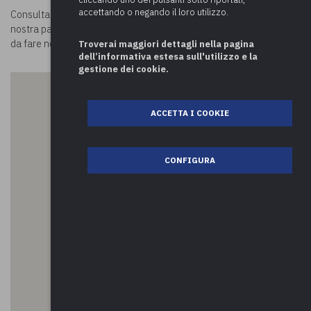
accettando o negando il loro utilizzo.
Consulta la mappa e scopri
cosa visitare a Ternate.
Visitando la
nostra pagina
Luoghi in Comune
potrai conoscere tutte le attività
da fare nei comuni della provincia di Varese e oltre!
Troverai maggiori dettagli nella pagina
dell’informativa estesa sull'utilizzo e la
gestione dei cookie.
ACCETTA I COOKIE
CONFIGURA