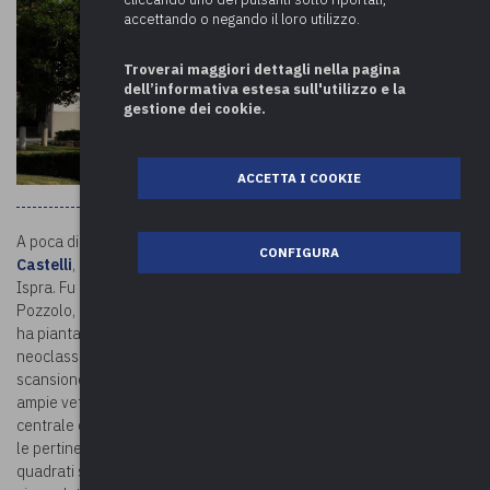
accettando o negando il loro utilizzo.
Troverai maggiori dettagli nella pagina
dell’informativa estesa sull'utilizzo e la
gestione dei cookie.
ACCETTA I COOKIE
A poca distanza dalla
chiesa di San Martino Vescovo
sorge
Villa
CONFIGURA
Castelli
, signorile dimora settecentesca oggi sede del comune di
Ispra. Fu costruita verso la metà del XIX secolo sull’area del
Pozzolo, uno dei nuclei abitativi più antichi del paese. La residenza
ha pianta rettangolare e si sviluppa su tre livelli. Realizzata in stile
neoclassico, conserva la decorazione a bugnato liscio e la rigorosa
scansione data dalle finestre. Particolare la facciata, con tre
ampie vetrate ad arco con inferriate che si ripetono nella sezione
centrale del piano terra e del piano nobile. Le strutture di servizio,
le pertinenze rustiche ed anche il parco di circa 7000 metri
quadrati si sono sviluppati sul fianco della collina. La villa è