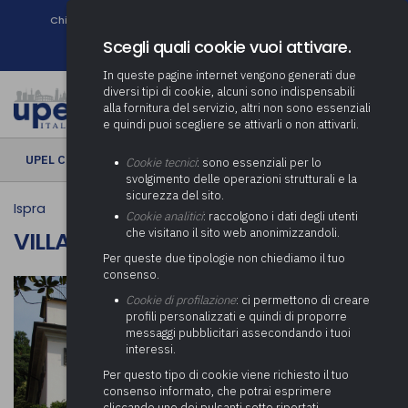
Chi siamo
Come associarsi
DURC e Tracciabilità
Contatti
search
Newsletter
Scegli quali cookie vuoi attivare.
In queste pagine internet vengono generati due
diversi tipi di cookie, alcuni sono indispensabili
alla fornitura del servizio, altri non sono essenziali
e quindi puoi scegliere se attivarli o non attivarli.
UPEL CULTURA
› Villa Castelli
Cookie tecnici
: sono essenziali per lo
svolgimento delle operazioni strutturali e la
sicurezza del sito.
Ispra
Cookie analitici
: raccolgono i dati degli utenti
che visitano il sito web anonimizzandoli.
VILLA CASTELLI
Per queste due tipologie non chiediamo il tuo
consenso.
Cookie di profilazione
: ci permettono di creare
profili personalizzati e quindi di proporre
messaggi pubblicitari assecondando i tuoi
interessi.
Per questo tipo di cookie viene richiesto il tuo
consenso informato, che potrai esprimere
cliccando uno dei pulsanti sotto riportati,