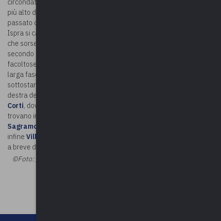
circondata da un giardino pubblico di gusto romantico. Nel punto
più alto del parco sorge un piccolo edificio ottagonale usato in
passato come padiglione di caccia. In aggiunta a Villa Castelli,
Ispra si caratterizza per la presenza di diverse ricche residenze
che sorsero nel secolo scorso. Arricchite da grandi giardini
secondo il gusto dell’epoca, erano meta di villeggiatura di
facoltose famiglie. Alle spalle della
chiesa parrocchiale
una
larga fascia di verde divide il centro abitato dalla riva del lago
sottostante. Si tratta dei giardini di due antiche e belle dimore. A
destra della chiesa si apre il cancello di
Villa Ranci Ortigosa de
Corti
, dove visse lo scrittore Costanzo Ranci. Sull’altro lato si
trovano invece gli edifici e il parco della grande
Villa Brivio
Sagramoso
, costruita verso la metà dell’Ottocento. Ricordiamo
infine
Villa del Sasso
, sempre nel centro del paese, e
Villa Riviera
a breve distanza dal porto.
©Foto:
Torsade de Pointes - Opera propria, CC0
©Riproduzione
riservata