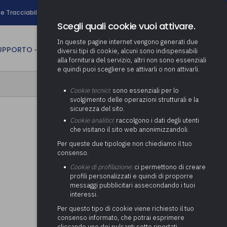
search
e Tracciabilità
Contatti
Newsletter
Scegli quali cookie vuoi attivare.
In queste pagine internet vengono generati due
person
SUPPORTO
CULTURA
AREA RISERVATA
diversi tipi di cookie, alcuni sono indispensabili
alla fornitura del servizio, altri non sono essenziali
e quindi puoi scegliere se attivarli o non attivarli.
ministrativa
Determinazione fondo risorse
Cookie tecnici
: sono essenziali per lo
decentrate
itale
svolgimento delle operazioni strutturali e la
Adeguamento del sistema di
sicurezza del sito.
gestione documentale alle
anziaria
Pratiche previdenziali
Cookie analitici
: raccolgono i dati degli utenti
Gestione IVA
nuove linee guida sul
che visitano il sito web anonimizzandoli.
cnica
documento informatico
Prima assistenza e tutoraggio
Attività di supporto Gare
Gestione IRAP
Per queste due tipologie non chiediamo il tuo
ai comuni per l’attivazione di
 sale convegni
Supporto Responsabile della
consenso.
operazioni di PPP
Controllo Pratiche
Redazione del Bilancio
Protezione dei Dati (RPD,
(Partenariato Pubblico
Cookie di profilazione
: ci permettono di creare
Energetiche (ex Legge 10/91)
Consolidato
altrimenti denominato Data
Privato)
profili personalizzati e quindi di proporre
Protection Officer, DPO)
messaggi pubblicitari assecondando i tuoi
Controllo Pratiche Sismiche
Relazione di fine e inizio
Società e organismi
interessi.
mandato
Supporto transizione al
partecipati: tutoraggio agli
digitale
adempimenti degli enti locali
Per questo tipo di cookie viene richiesto il tuo
Supporto alla predisposizione
consenso informato, che potrai esprimere
del Piano Economico-
cliccando uno dei pulsanti sotto riportati,