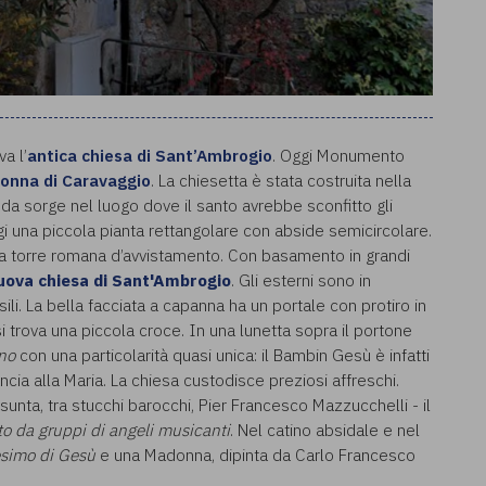
a l’
antica chiesa di Sant’Ambrogio
. Oggi Monumento
donna di Caravaggio
. La chiesetta è stata costruita nella
a sorge nel luogo dove il santo avrebbe sconfitto gli
ggi una piccola pianta rettangolare con abside semicircolare.
ca torre romana d’avvistamento. Con basamento in grandi
uova chiesa di Sant'Ambrogio
. Gli esterni sono in
li. La bella facciata a capanna ha un portale con protiro in
i trova una piccola croce. In una lunetta sopra il portone
no
con una particolarità quasi unica: il Bambin Gesù è infatti
ncia alla Maria. La chiesa custodisce preziosi affreschi.
unta, tra stucchi barocchi, Pier Francesco Mazzucchelli - il
to da gruppi di angeli musicanti
. Nel catino absidale e nel
esimo di Gesù
e una Madonna, dipinta da Carlo Francesco