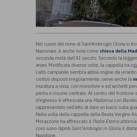
Nel cuore del rione di Sant’Ambrogio Olona si trov
Nazionale, è anche nota come
chiesa della Ma
seconda metà dell’XI secolo. Secondo la leggend
ariani. Modificata diverse volte, la cappella ha o
L’alto campanile sembra abbia origine da un’anti
ciottoli disposti irregolarmente, serve anche la
n
muratura a vista, con monofore e ed archetti pensi
pietra e rosone centrale. Al centro del frontone s
d’ingresso è affrescata una
Madonna con Bambi
rappresentato nell’atto di dare un bacio sulla gua
Nella volta della cappella della Beata Vergine Ass
Morazzone ha affrescato il
Padre Eterno attornia
coro sono dipinti
Sant’Ambrogio in Gloria
, il
Batt
Nuvolone.