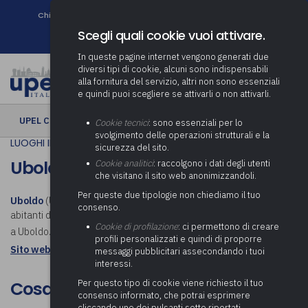
Chi siamo
Come associarsi
DURC e Tracciabilità
Contatti
search
Newsletter
Scegli quali cookie vuoi attivare.
In queste pagine internet vengono generati due
diversi tipi di cookie, alcuni sono indispensabili
alla fornitura del servizio, altri non sono essenziali
e quindi puoi scegliere se attivarli o non attivarli.
UPEL CULTURA
› Uboldo
Cookie tecnici
: sono essenziali per lo
svolgimento delle operazioni strutturali e la
LUOGHI IN COMUNE
sicurezza del sito.
Uboldo
Cookie analitici
: raccolgono i dati degli utenti
che visitano il sito web anonimizzandoli.
Per queste due tipologie non chiediamo il tuo
Uboldo
(Ubold in dialetto locale) è un comune italiano di 10 642
consenso.
abitanti della provincia di Varese in Lombardia. Scopri cosa visitare
Cookie di profilazione
: ci permettono di creare
a Uboldo.
profili personalizzati e quindi di proporre
Sito web istituzionale: Comune di Uboldo
messaggi pubblicitari assecondando i tuoi
interessi.
Per questo tipo di cookie viene richiesto il tuo
Cosa visitare a Uboldo
consenso informato, che potrai esprimere
cliccando uno dei pulsanti sotto riportati,