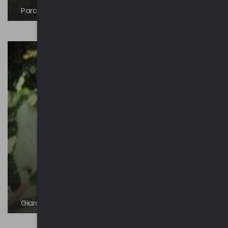
Parco dei Mughetti
Giardino Botanico