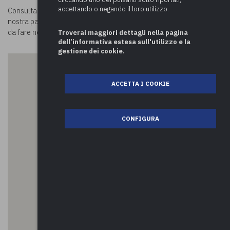
accettando o negando il loro utilizzo.
Consulta la mappa e scopri
cosa visitare a Uboldo.
Visitando la
nostra pagina
Luoghi in Comune
potrai conoscere tutte le attività
da fare nei comuni della provincia di Varese e oltre!
Troverai maggiori dettagli nella pagina
dell’informativa estesa sull'utilizzo e la
gestione dei cookie.
ACCETTA I COOKIE
CONFIGURA