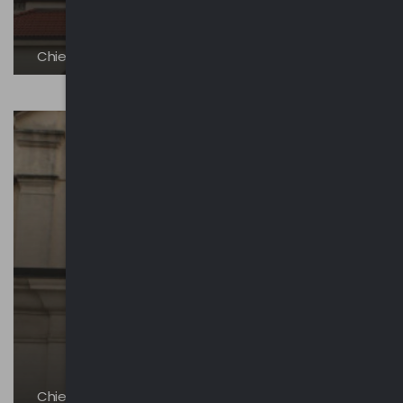
Chiesa dei Santi Pietro e Paolo
Chiesa della Beata Vergine delle Grazie | Girola