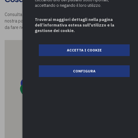
accettando o negando il loro utilizzo.
Consulta la mappa e scopri
cosa visitare a Orino.
Visitando la
Troverai maggiori dettagli nella pagina
nostra pagina
Luoghi in Comune
potrai conoscere tutte le attività
dell’informativa estesa sull'utilizzo e la
da fare nei comuni della provincia di Varese e oltre!
gestione dei cookie.
ACCETTA I COOKIE
CONFIGURA