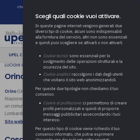
Chi siamo
Come associarsi
DURC e Tracciabilità
Contatti
search
Newsletter
Scegli quali cookie vuoi attivare.
In queste pagine internet vengono generati due
diversi tipi di cookie, alcuni sono indispensabili
alla fornitura del servizio, altri non sono essenziali
e quindi puoi scegliere se attivarli o non attivarli.
UPEL CULTURA
› Orino
Cookie tecnici
: sono essenziali per lo
svolgimento delle operazioni strutturali e la
LUOGHI IN COMUNE
sicurezza del sito.
Orino
Cookie analitici
: raccolgono i dati degli utenti
che visitano il sito web anonimizzandoli.
Per queste due tipologie non chiediamo il tuo
Orino
(Urin in dialetto varesotto, probabilmente derivante da una
consenso.
filiazione dalla località Oro, frazione del vicino comune di
Azzio
) è
Cookie di profilazione
: ci permettono di creare
un comune italiano di 815 abitanti della provincia di Varese, in
profili personalizzati e quindi di proporre
Lombardia. Scopri cosa visitare a Orino.
messaggi pubblicitari assecondando i tuoi
interessi.
Sito web istituzionale: Comune di Orino
Per questo tipo di cookie viene richiesto il tuo
consenso informato, che potrai esprimere
Cosa visitare a Orino
cliccando uno dei pulsanti sotto riportati,