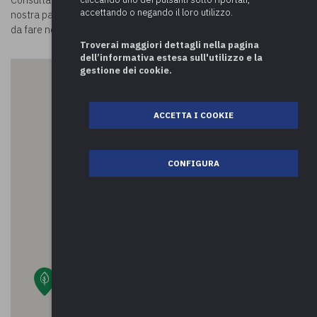
Consulta la mappa e scopri
cosa visitare a Inarzo.
Visitando la
accettando o negando il loro utilizzo.
nostra pagina
Luoghi in Comune
potrai conoscere tutte le attività
da fare nei comuni della provincia di Varese e oltre!
Troverai maggiori dettagli nella pagina
dell’informativa estesa sull'utilizzo e la
gestione dei cookie.
ACCETTA I COOKIE
CONFIGURA