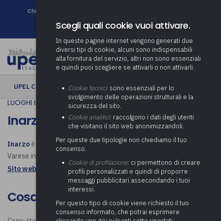
Chi siamo
Come associarsi
DURC e Tracciabilità
Contatti
search
Newsletter
Scegli quali cookie vuoi attivare.
In queste pagine internet vengono generati due
diversi tipi di cookie, alcuni sono indispensabili
alla fornitura del servizio, altri non sono essenziali
e quindi puoi scegliere se attivarli o non attivarli.
UPEL CULTURA
› Inarzo
Cookie tecnici
: sono essenziali per lo
svolgimento delle operazioni strutturali e la
LUOGHI IN COMUNE
sicurezza del sito.
Inarzo
Cookie analitici
: raccolgono i dati degli utenti
che visitano il sito web anonimizzandoli.
Per queste due tipologie non chiediamo il tuo
Inarzo
è un comune italiano di 1 062 abitanti della provincia di
consenso.
Varese in Lombardia. Scopri cosa visitare a Inarzo.
Cookie di profilazione
: ci permettono di creare
Sito web istituzionale: Comune di Inarzo
profili personalizzati e quindi di proporre
messaggi pubblicitari assecondando i tuoi
interessi.
Cosa visitare a Inarzo
Per questo tipo di cookie viene richiesto il tuo
consenso informato, che potrai esprimere
cliccando uno dei pulsanti sotto riportati,