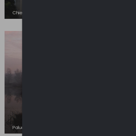
Chiesa dei Santi Pietro e Paolo
Palude Brabbia