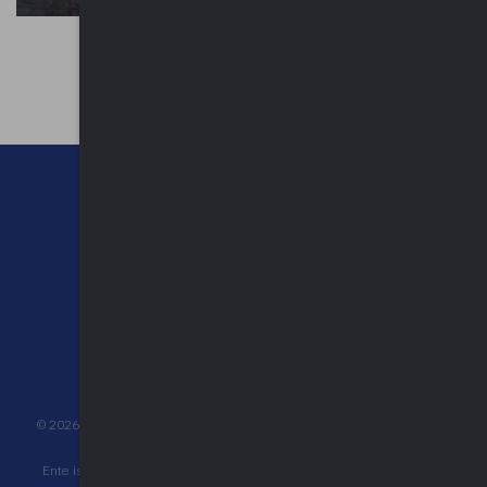
CHI SIAMO
CONTATTI
NEWSLETTER
PRIVACY POLICY
©
2026
UPEL Unione Provinciale Enti Locali - C.F. 80009680127 - P.IVA
03452510120 - Reg. Pers. Giuridica n° 431 Trib. Varese
Ente iscritto all'albo degli operatori accreditati per la formazione della