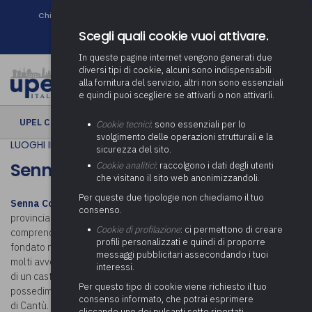
Chi siamo
Come associarsi
DURC e Tracciabilità
Contatti
search
Newsletter
Scegli quali cookie vuoi attivare.
In queste pagine internet vengono generati due
diversi tipi di cookie, alcuni sono indispensabili
alla fornitura del servizio, altri non sono essenziali
e quindi puoi scegliere se attivarli o non attivarli.
UPEL CULTURA
› Senna Comasco
Cookie tecnici
: sono essenziali per lo
svolgimento delle operazioni strutturali e la
LUOGHI IN COMUNE
sicurezza del sito.
Senna Comasco
Cookie analitici
: raccolgono i dati degli utenti
che visitano il sito web anonimizzandoli.
Per queste due tipologie non chiediamo il tuo
Senna Comasco
è un comune italiano di 3 138 abitanti della
consenso.
provincia di Como in Lombardia. Confinante col capoluogo,
Cookie di profilazione
: ci permettono di creare
comprende le frazioni di Navedano e Bassone. Probabilmente
profili personalizzati e quindi di proporre
fondato nell’Alto Medioevo, nella storia del comune non vi sono
messaggi pubblicitari assecondando i tuoi
molti avvenimenti storici di rilievo. Dal XI secolo risulta l’esistenza
interessi.
di un castello – oggi scomparso – mentre dal XII secolo divenne un
Per questo tipo di cookie viene richiesto il tuo
possedimento feudale del Monastero Benedettino di Santa Maria
consenso informato, che potrai esprimere
di Cantù. L’attività del ricco convento continuò sino al 1796,
cliccando uno dei pulsanti sotto riportati,