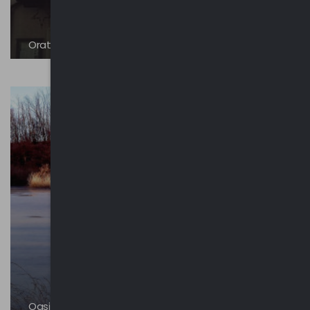
Oratorio di Sant'Antonio da Padova | Navedano
Oasi del Bassone-Torbiera di Albate