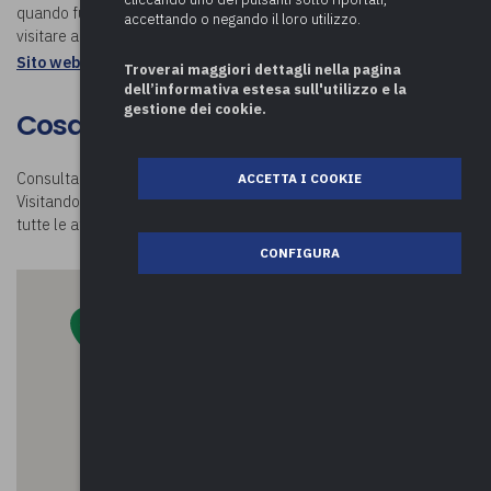
quando fu soppresso dalle leggi napoleoniche. Scopri cosa
accettando o negando il loro utilizzo.
visitare a Senna Comasco.
Sito web istituzionale: Comune di Senna Comasco
Troverai maggiori dettagli nella pagina
dell’informativa estesa sull'utilizzo e la
gestione dei cookie.
Cosa visitare a Senna Comasco
Consulta la mappa e scopri
cosa visitare a Senna Comasco.
ACCETTA I COOKIE
Visitando la nostra pagina
Luoghi in Comune
potrai conoscere
tutte le attività da fare nei comuni della provincia di Como e oltre!
CONFIGURA