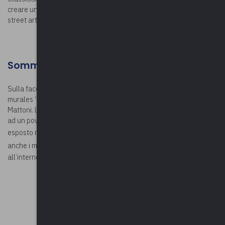
creare una galleria d’arte a cielo aperto. Ulteriori vivaci opere di
street art sono presenti su altri edifici del plesso scolastico.
Somma Lombardo
Sulla facciata dell’ex albergo Sempione, in Via Milano, si trova il
murales “
La Carità
”, realizzato nel 2019 dall’artista Andrea Ravo
Mattoni. L’opera raffigura una nobildonna intenta a fare la carità
ad un povero uomo e riprende un un dipinto del XVII secolo
esposto nel
Castello Visconti di San Vito
. Da ricordare, nella città,
anche i murales de
La Cattedrale
, suggestivo spazio eventi nato
all’interno di una vecchia fabbrica.
© Andrea Ravo Mattoni
©Riproduzione riservata