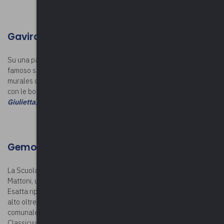
Gavirate
Su una parete esterna della Scuola Elementare Risorgimento il
famoso street artist Andrea Ravo Mattoni ha realizzato un enorme
murales di undici metri per sette. L’opera riprodotta, interamente
con le bombolette spray, è il romantico
Ultimo bacio di Romeo e
Giulietta
, realizzata da Francesco Hayez con olio su tela nel 1823.
Gemonio
La Scuola Elementare Curti ospita un murales dell’artista Ravo
Mattoni, una riproduzione del
Suonatore di liuto
di Caravaggio.
Esatta riproduzione del dipinto di Michelangelo Merisi, il murales è
alto oltre dieci metri. Commissionata dall’amministrazione
comunale, l’opera è parte del progetto di “Recupero del
Classicismo nel Contemporaneo”, con cui lo street artist intende