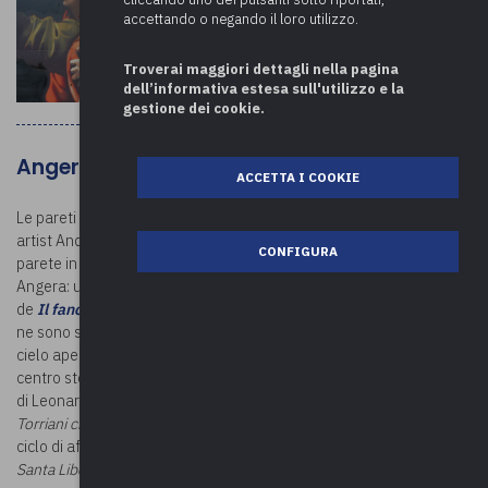
accettando o negando il loro utilizzo.
Troverai maggiori dettagli nella pagina
dell’informativa estesa sull'utilizzo e la
gestione dei cookie.
Angera
ACCETTA I COOKIE
Le pareti esterne di Angera ospitano diverse opere dello street
artist Andrea Ravo Mattoni. La prima risale al 2016 quando, su una
CONFIGURA
parete in via Mario Greppi, l’artista ha rappresentato il Fanciullo di
Angera: una riproduzione con colori spray (oltre 180 bombolette)
de
Il fanciullo con canestro di frutta
di Caravaggio. A quest’opera
ne sono seguite altre sei, con la realizzazione di una pinacoteca a
cielo aperto. Le nuove riproduzioni, sempre collocate sui muri del
centro storico, rappresentano: -
La Scapiliata,
tratta da un dipinto
di Leonardo da Vinci -
Sant'Antonio Abate
- Particolare di
Napo
Torriani che implora la pietà del vescovo Ottone Visconti
, tratto dal
ciclo di affreschi della Sala di Giustizia della Rocca di Angera -
Santa Liberata
-
San Quirico
- Ludovico il Moro