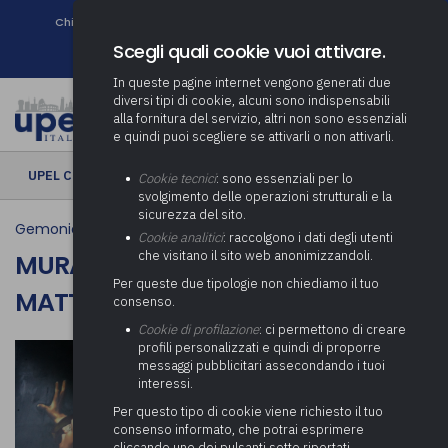
Chi siamo
Come associarsi
DURC e Tracciabilità
Contatti
search
Newsletter
Scegli quali cookie vuoi attivare.
In queste pagine internet vengono generati due
diversi tipi di cookie, alcuni sono indispensabili
alla fornitura del servizio, altri non sono essenziali
e quindi puoi scegliere se attivarli o non attivarli.
UPEL CULTURA
› Murales di Andrea "Ravo" Mattoni
Cookie tecnici
: sono essenziali per lo
svolgimento delle operazioni strutturali e la
sicurezza del sito.
Gemonio
Cookie analitici
: raccolgono i dati degli utenti
che visitano il sito web anonimizzandoli.
MURALES DI ANDREA "RAVO"
Per queste due tipologie non chiediamo il tuo
MATTONI
consenso.
Cookie di profilazione
: ci permettono di creare
profili personalizzati e quindi di proporre
messaggi pubblicitari assecondando i tuoi
interessi.
Per questo tipo di cookie viene richiesto il tuo
consenso informato, che potrai esprimere
cliccando uno dei pulsanti sotto riportati,