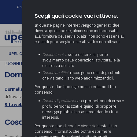
Chi siamo
Come associarsi
DURC e Tracciabilità
Contatti
search
Newsletter
Scegli quali cookie vuoi attivare.
In queste pagine internet vengono generati due
diversi tipi di cookie, alcuni sono indispensabili
alla fornitura del servizio, altri non sono essenziali
e quindi puoi scegliere se attivarli o non attivarli.
UPEL CULTURA
› Dormelletto
Cookie tecnici
: sono essenziali per lo
svolgimento delle operazioni strutturali e la
LUOGHI IN COMUNE
sicurezza del sito.
Dormelletto
Cookie analitici
: raccolgono i dati degli utenti
che visitano il sito web anonimizzandoli.
Per queste due tipologie non chiediamo il tuo
Dormelletto
è un comune italiano di 2 568 abitanti della provincia
consenso.
di Novara in Piemonte. Scopri cosa visitare a Dormelletto.
Cookie di profilazione
: ci permettono di creare
Sito web istituzionale: Comune di Dormelletto
profili personalizzati e quindi di proporre
messaggi pubblicitari assecondando i tuoi
interessi.
Cosa visitare a Dormelletto
Per questo tipo di cookie viene richiesto il tuo
consenso informato, che potrai esprimere
cliccando uno dei pulsanti sotto riportati,