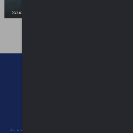
Scuderia Villa Tesio | Dormello
CHI SIAMO
CONTATTI
NEWSLETTER
PRIVACY POLICY
©
2026
UPEL Unione Provinciale Enti Locali - C.F. 80009680127 - P.IVA