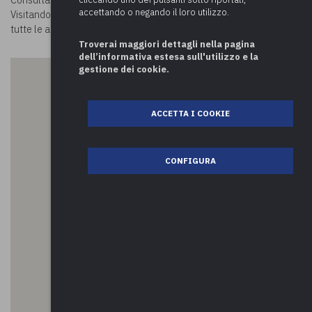
Consulta la mappa e scopri
cosa visitare a Dormelletto.
accettando o negando il loro utilizzo.
Visitando la nostra pagina
Luoghi in Comune
potrai conoscere
tutte le attività da fare nei comuni!
Troverai maggiori dettagli nella pagina
dell’informativa estesa sull'utilizzo e la
gestione dei cookie.
ACCETTA I COOKIE
CONFIGURA