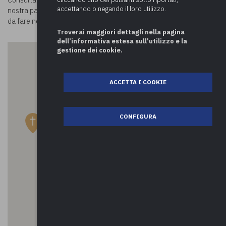
Consulta la mappa e scopri
cosa visitare a Cuveglio.
Visitando la
accettando o negando il loro utilizzo.
nostra pagina
Luoghi in Comune
potrai conoscere tutte le attività
da fare nei comuni della provincia di Varese e oltre!
Troverai maggiori dettagli nella pagina
dell’informativa estesa sull'utilizzo e la
gestione dei cookie.
ACCETTA I COOKIE
CONFIGURA