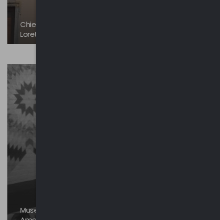
Chiesa di Santa Casa o Santuario della Madonna di
Loreto | Cavona
Museo Civico del Sud Ovest Americano - The
American Southwest Museum