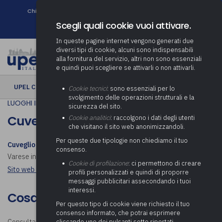
Chi siamo
Come associarsi
DURC e Tracciabilità
Contatti
search
Newsletter
Scegli quali cookie vuoi attivare.
In queste pagine internet vengono generati due
diversi tipi di cookie, alcuni sono indispensabili
alla fornitura del servizio, altri non sono essenziali
e quindi puoi scegliere se attivarli o non attivarli.
UPEL CULTURA
› Cuveglio
Cookie tecnici
: sono essenziali per lo
svolgimento delle operazioni strutturali e la
LUOGHI IN COMUNE
sicurezza del sito.
Cuveglio
Cookie analitici
: raccolgono i dati degli utenti
che visitano il sito web anonimizzandoli.
Per queste due tipologie non chiediamo il tuo
Cuveglio
è un comune italiano di 3 272 abitanti della provincia di
consenso.
Varese in Lombardia. Scopri cosa visitare a Cuveglio.
Cookie di profilazione
: ci permettono di creare
Sito web istituzionale: Comune di Cuveglio
profili personalizzati e quindi di proporre
messaggi pubblicitari assecondando i tuoi
interessi.
Cosa visitare a Cuveglio
Per questo tipo di cookie viene richiesto il tuo
consenso informato, che potrai esprimere
cliccando uno dei pulsanti sotto riportati,