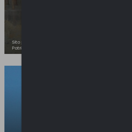
Sito palafitticolo del Sabbione o Settentrionale -
Patrimonio UNESCO dal 2011