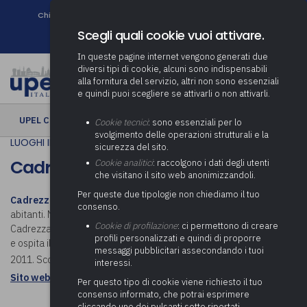
Chi siamo
Come associarsi
DURC e Tracciabilità
Contatti
search
Newsletter
Scegli quali cookie vuoi attivare.
In queste pagine internet vengono generati due
diversi tipi di cookie, alcuni sono indispensabili
alla fornitura del servizio, altri non sono essenziali
e quindi puoi scegliere se attivarli o non attivarli.
UPEL CULTURA
› Cadrezzate con Osmate
Cookie tecnici
: sono essenziali per lo
svolgimento delle operazioni strutturali e la
LUOGHI IN COMUNE
sicurezza del sito.
Cadrezzate con Osmate
Cookie analitici
: raccolgono i dati degli utenti
che visitano il sito web anonimizzandoli.
Per queste due tipologie non chiediamo il tuo
Cadrezzate con Osmate
è un comune della Lombardia con 2.629
consenso.
abitanti. Nasce nel 2019, dalla fusione degli ex comuni di
Cookie di profilazione
: ci permettono di creare
Cadrezzate e di Osmate. Si affaccia sullo splendido lago di Monate
profili personalizzati e quindi di proporre
e ospita il
Sito Palafitticolo del Sabbione
, Patrimonio Unesco dal
messaggi pubblicitari assecondando i tuoi
2011. Scopri cosa visitare a Cadrezzate con Osmate.
interessi.
Sito web istituzionale: Comune di Cadrezzate con Osmate
Per questo tipo di cookie viene richiesto il tuo
consenso informato, che potrai esprimere
cliccando uno dei pulsanti sotto riportati,