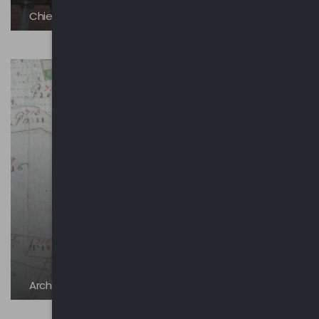
Chiesa dei Santi Cosma e Damiano
Architetture storiche