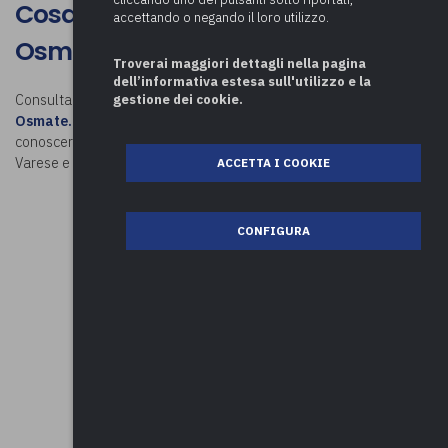
Cosa visitare a Cadrezzate con
accettando o negando il loro utilizzo.
Osmate
Troverai maggiori dettagli nella pagina
dell’informativa estesa sull'utilizzo e la
gestione dei cookie.
Consulta la mappa e scopri
cosa visitare a Cadrezzate con
Osmate.
Visitando la nostra pagina
Luoghi in Comune
potrai
conoscere tutte le attività da fare nei comuni della provincia di
Varese e oltre!
ACCETTA I COOKIE
CONFIGURA