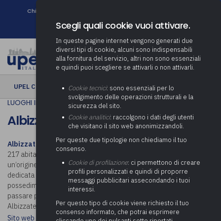
Chi siamo
Come associarsi
DURC e Tracciabilità
Contatti
search
Newsletter
Scegli quali cookie vuoi attivare.
In queste pagine internet vengono generati due
diversi tipi di cookie, alcuni sono indispensabili
alla fornitura del servizio, altri non sono essenziali
e quindi puoi scegliere se attivarli o non attivarli.
UPEL CULTURA
› Albizzate
Cookie tecnici
: sono essenziali per lo
svolgimento delle operazioni strutturali e la
LUOGHI IN COMUNE
sicurezza del sito.
Albizzate
Cookie analitici
: raccolgono i dati degli utenti
che visitano il sito web anonimizzandoli.
Per queste due tipologie non chiediamo il tuo
Albizzate
(
Albizzaa
in dialetto varesotto) è un comune italiano di 5
consenso.
217 abitanti della provincia di Varese in Lombardia. Si ipotizza
Cookie di profilazione
: ci permettono di creare
un’origine romana, supportata dal ritrovamento di un’ara romana
profili personalizzati e quindi di proporre
dedicata al Dio Giove. Eletto feudo nel 1142, il comune fu
messaggi pubblicitari assecondando i tuoi
possedimento dei Visconti di Albizzate sino a fine XVIII, per
interessi.
passare poi alle famiglie Archinto e Taverna. Scopri cosa visitare a
Per questo tipo di cookie viene richiesto il tuo
Albizzate.
consenso informato, che potrai esprimere
Sito web istituzionale: Comune di Albizzate
cliccando uno dei pulsanti sotto riportati,