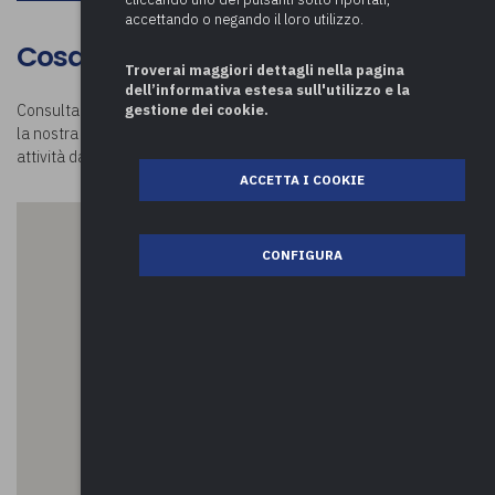
accettando o negando il loro utilizzo.
Cosa visitare a Albizzate
Troverai maggiori dettagli nella pagina
dell’informativa estesa sull'utilizzo e la
gestione dei cookie.
Consulta la mappa e scopri
cosa visitare a Albizzate.
Visitando
la nostra pagina
Luoghi in Comune
potrai conoscere tutte le
attività da fare nei comuni della provincia di Varese e oltre!
ACCETTA I COOKIE
CONFIGURA