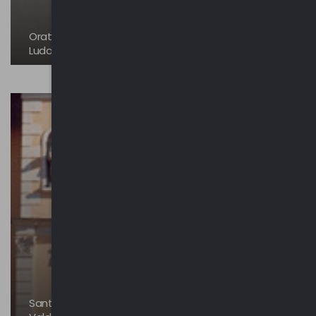
Oratorio Visconteo dei Santi Giovanni Battista e
Ludovico da Tolosa
Santuario della Purificazione della Beata Vergine |