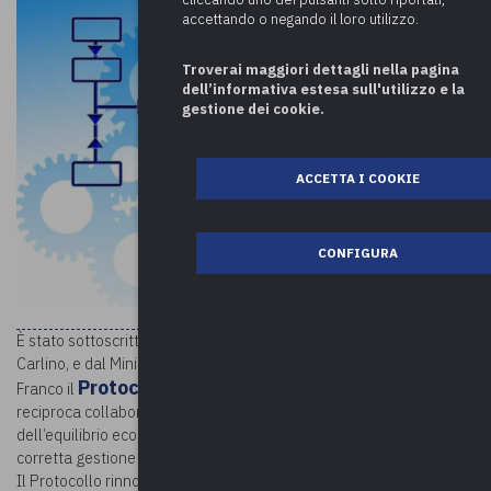
accettando o negando il loro utilizzo.
Troverai maggiori dettagli nella pagina
dell’informativa estesa sull'utilizzo e la
gestione dei cookie.
ACCETTA I COOKIE
CONFIGURA
È stato sottoscritto dal Presidente della Corte dei Conti, Guido
Carlino, e dal Ministro dell’Economia e delle Finanze, Daniele
Protocollo d’intesa
Franco il
sottoscritto, nell’ambito della
reciproca collaborazione istituzionale finalizzata alla tutela
dell’equilibrio economico-finanziario del settore pubblico e alla
corretta gestione delle risorse collettive.
Il Protocollo rinnova l’impegno che il Dipartimento del Tesoro ha