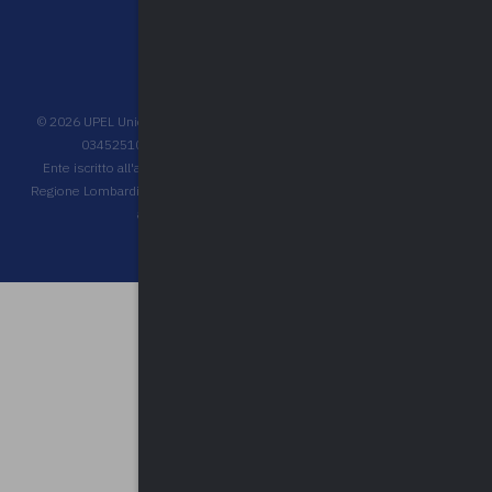
©
2026
UPEL Unione Provinciale Enti Locali - C.F. 80009680127 - P.IVA
03452510120 - Reg. Pers. Giuridica n° 431 Trib. Varese
Ente iscritto all'albo degli operatori accreditati per la formazione della
Regione Lombardia, ai sensi della d.g.r. n. 6696 del 18/07/2022 e decreti
attuativi, con n. 1360 del 05/07/2023