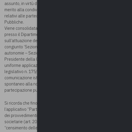
assunto, in virtù di una precedente Intesa, con la Corte dei conti in
merito alla condivisione e alla fruibilità delle informazioni e dei dati
relativi alle partecipazioni detenute dalle Amministrazioni
Pubbliche.
Viene consolidata la collaborazione tra la Struttura individuata
presso il Dipartimento del Tesoro per il monitoraggio
sull’attuazione del Testo unico partecipate e il Gruppo di lavoro
congiunto ‘Sezioni riunite in sede di controllo – Sezione delle
autonomie – Sezione controllo enti’, costituito con decreto del
Presidente della Corte dei conti, con l’obiettivo di garantire una
uniforme applicazione delle disposizioni previste dal decreto
legislativo n. 175/2016 e di adottare forme armonizzate di
comunicazione istituzionale al fine di favorire l’adempimento
spontaneo alla normativa di riforma del settore delle società a
partecipazione pubblica.
28 maggio 2021
Si ricorda che fino al
resterà attivo
l’applicativo “Partecipazioni” del Portale Tesoro per l’acquisizione
dei provvedimenti di “revisione periodica” delle partecipazioni
societarie (art. 20, d.lgs. 19 agosto 2016, n. 175 -TUSP) e del
“censimento delle partecipazioni e dei rappresentanti” (art. 17,