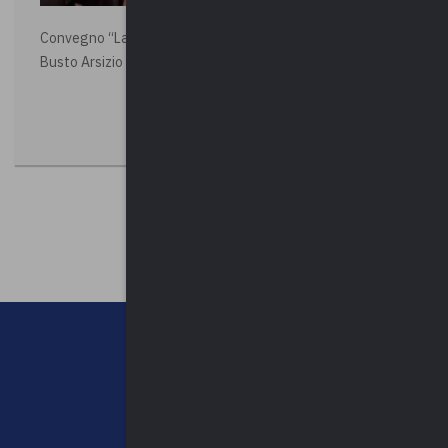
Convegno “La Polizia Locale per la sicurezza della città”,
Busto Arsizio
CHI SIAMO
CONTATTI
NEWSLETTER
PRIVACY POLICY