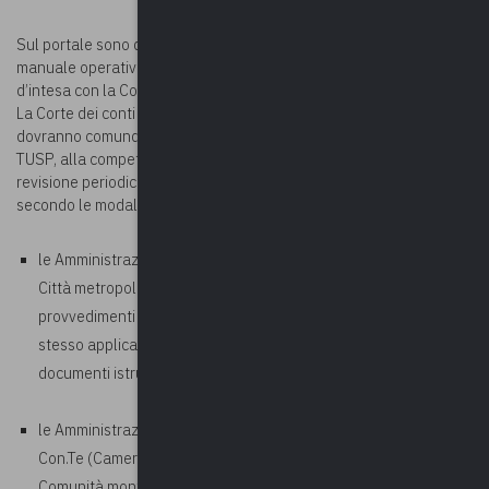
Sul portale sono disponibili le istruzioni per la compilazione e il
manuale operativo, elaborati dal MEF – Dipartimento del Tesoro
d’intesa con la Corte dei conti.
La Corte dei conti precisa altresì che le Amministrazioni pubbliche
dovranno comunque trasmettere, ai sensi dell’art. 20, comma 3, del
TUSP, alla competente Sezione di controllo, i provvedimenti di
revisione periodica delle partecipazioni societarie al 31/12/2019,
secondo le modalità di seguito descritte:
le Amministrazioni accreditate sull’applicativo Con.Te (Regioni,
Città metropolitane, Province, Comuni) devono trasmettere i
provvedimenti esclusivamente tramite le funzionalità dello
stesso applicativo, già utilizzate per la trasmissione dei
documenti istruttori;
le Amministrazioni e gli enti non accreditati sull’applicativo
Con.Te (Camere di commercio, Università, Unioni di Comuni,
Comunità montane, Consorzi, ecc.) devono trasmettere i