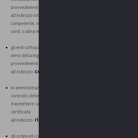
provvedimenti attraverso posta elettronica certificata
all’indirizzo intestato alla Sezione di controllo territorialmente
competente, reperibile sul sito istituzionale della Corte dei
conti, o altra modalità concordata con la Sezione;
gli enti sottoposti al controllo della Sezione controllo Enti, ai
sensi della legge 21 marzo 1958, n. 259, devono trasmettere i
provvedimenti attraverso posta elettronica certificata
controllo.enti@corteconticert.it
all’indirizzo:
;
le amministrazioni dello Stato e gli enti nazionali sottoposti al
controllo delle Sezioni riunite in sede di controllo devono
trasmettere i provvedimenti attraverso posta elettronica
certificata
riunite.in.sede.di.controllo@cortecontic
all’indirizzo:
gli ordini ed i consigli professionali territoriali possono