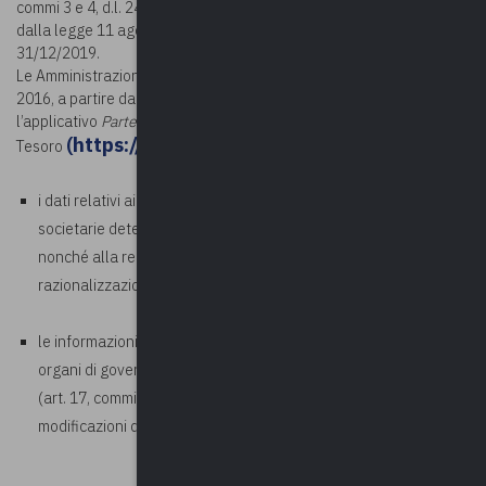
commi 3 e 4, d.l. 24 giugno 2014, n. 90, convertito, con modificazioni
dalla legge 11 agosto 2014, n. 114) riferiti alla data del
31/12/2019.
Le Amministrazioni pubbliche, indicate all’art. 2 del d.lgs. n. 175 del
2016, a partire dal 3 marzo 2021, devono comunicare, attraverso
l’applicativo
Partecipazioni
del Portale
(
https://portaletesoro.mef.gov.it/
Tesoro
):
i dati relativi ai piani di revisione periodica delle partecipazioni
societarie detenute al 31/12/2019, adottati entro il 31/12/2020,
nonché alla relazione sull’attuazione del precedente piano di
razionalizzazione (art. 20, commi 1, 2 e 4, del TUSP);
le informazioni sulle partecipazioni e sui rappresentanti in
organi di governo di società ed altri organismi al 31/12/2019
(art. 17, commi 3 e 4, d.l. 24 giugno 2014, n. 90, convertito con
modificazioni dalla legge n. 114/2014).