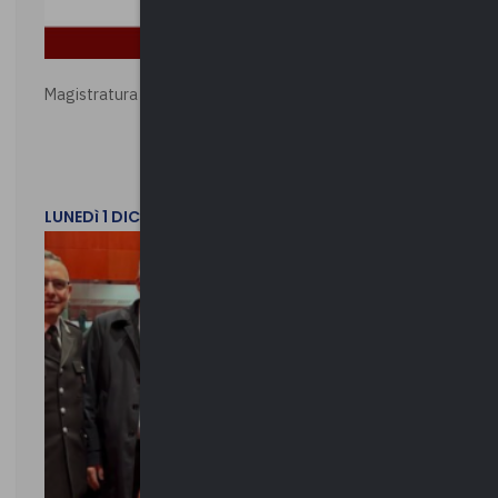
Magistratura e Costituzione. Le ragioni del SÌ e del NO
LUNEDì 1 DICEMBRE 2025