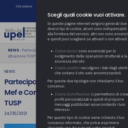
Chi siamo
Come associarsi
DURC e Tracciabilità
Contatti
search
Newsletter
Scegli quali cookie vuoi attivare.
In queste pagine internet vengono generati due
diversi tipi di cookie, alcuni sono indispensabili
alla fornitura del servizio, altri non sono essenzi
e quindi puoi scegliere se attivarli o non attivarli.
NEWS
› Partecipazioni delle PA: intesa fra Mef e Corte dei Conti su
Cookie tecnici
: sono essenziali per lo
attuazione TUSP
svolgimento delle operazioni strutturali e la
sicurezza del sito.
Cookie analitici
: raccolgono i dati degli utenti
NEWS
che visitano il sito web anonimizzandoli.
Partecipazioni delle PA: intesa fra
Per queste due tipologie non chiediamo il tuo
consenso.
Mef e Corte dei Conti su attuazione
Cookie di profilazione
: ci permettono di crea
profili personalizzati e quindi di proporre
TUSP
messaggi pubblicitari assecondando i tuoi
interessi.
24/05/2021
Per questo tipo di cookie viene richiesto il tuo
consenso informato, che potrai esprimere
cliccando uno dei pulsanti sotto riportati,