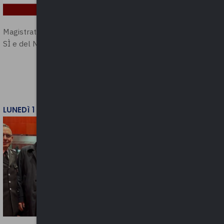
Magistratura e Costituzione. Le ragioni del
SÌ e del NO
LUNEDì 1 DICEMBRE 2025