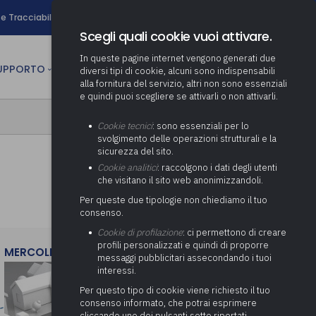
search
e Tracciabilità
Contatti
Newsletter
Scegli quali cookie vuoi attivare.
In queste pagine internet vengono generati due
person
SUPPORTO
CULTURA
AREA RISERVATA
diversi tipi di cookie, alcuni sono indispensabili
alla fornitura del servizio, altri non sono essenziali
e quindi puoi scegliere se attivarli o non attivarli.
ministrativa
Determinazione fondo risorse
Cookie tecnici
: sono essenziali per lo
decentrate
itale
svolgimento delle operazioni strutturali e la
Adeguamento del sistema di
sicurezza del sito.
gestione documentale alle
anziaria
Pratiche previdenziali
Cookie analitici
: raccolgono i dati degli utenti
Gestione IVA
nuove linee guida sul
che visitano il sito web anonimizzandoli.
cnica
documento informatico
Prima assistenza e tutoraggio
Attività di supporto Gare
Gestione IRAP
Per queste due tipologie non chiediamo il tuo
ai comuni per l’attivazione di
 sale convegni
Supporto Responsabile della
consenso.
operazioni di PPP
Controllo Pratiche
Redazione del Bilancio
Protezione dei Dati (RPD,
(Partenariato Pubblico
Cookie di profilazione
: ci permettono di creare
Energetiche (ex Legge 10/91)
Consolidato
altrimenti denominato Data
Privato)
profili personalizzati e quindi di proporre
Protection Officer, DPO)
MERCOLEDì 29 LUGLIO 2026
messaggi pubblicitari assecondando i tuoi
Controllo Pratiche Sismiche
Relazione di fine e inizio
Società e organismi
interessi.
mandato
Supporto transizione al
partecipati: tutoraggio agli
digitale
adempimenti degli enti locali
Per questo tipo di cookie viene richiesto il tuo
Supporto alla predisposizione
consenso informato, che potrai esprimere
del Piano Economico-
cliccando uno dei pulsanti sotto riportati,