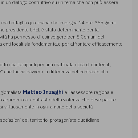
a in un dialogo costruttivo su un tema che non può essere
, ma battaglia quotidiana che impegna 24 ore, 365 giorni
 come presidente UPEL è stato determinante per la
attività ha permesso di coinvolgere ben 8 Comuni del
a enti locali sia fondamentale per affrontare efficacemente
olto i partecipanti per una mattinata ricca di contenuti,
e" che faccia davvero la differenza nel contrasto alla
Matteo Inzaghi
 giornalista
e l'assessore regionale
un approccio al contrasto della violenza che deve partire
rsi virtuosamente in ogni ambito della società.
ssociazioni del territorio, protagoniste quotidiane