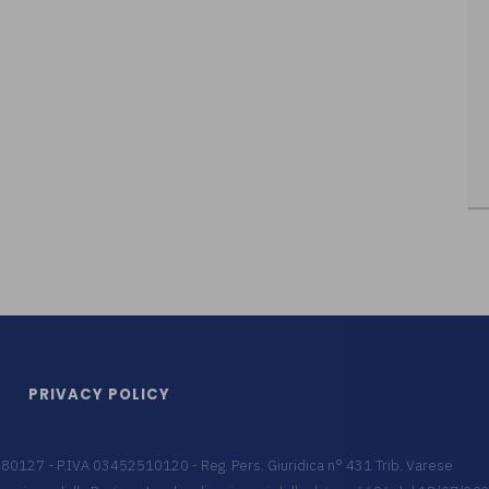
PRIVACY POLICY
9680127 - P.IVA 03452510120 - Reg. Pers. Giuridica n° 431 Trib. Varese