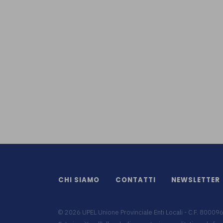
CHI SIAMO
CONTATTI
NEWSLETTER
©
2026
UPEL Unione Provinciale Enti Locali - C.F. 8000