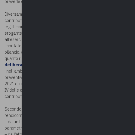
prevede di effettuare la relativa rendicontazione.
Diversamente operando – vale a dire iscrivendo in entrata i
contributi a rendicontazione prima del verificarsi della condizione
legittimante il maturare del credito nei confronti del soggetto
erogante – l’Ente andrebbe a sovrastimare le entrate relative
all’esercizio in cui esse vengono in tal modo anticipatamente
imputate, con conseguente rischio per i complessi equilibri del
bilancio, attraverso una dilatazione della capacità di spesa. È
quanto rilevato dalla Corte dei conti, Sez. Emilia-Romagna, con
deliberazione n. 85/2023
, nell’ambito dell’esame della documentazione relativa al bilancio
preventivo per il triennio 2022/24 ed al rendiconto per l’esercizio
2021 di un Comune, con particolare riferimento a residui del Titolo
IV delle entrate, che per la quasi totalità risultano riferiti a
contributi a rendicontazione.
Secondo la Sezione, la errata contabilizzazione dei contributi a
rendicontazione rileva di per sé, in quanto:
– da un lato, essa è in grado di compromettere il valore dei
parametri obiettivi di cui all’art. 242 del TUEL,
– dall’altro lato, fornisce una rappresentazione alterata dei