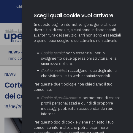
Chi siamo
Come associarsi
DURC e Tracciabilità
Contatti
search
Newsletter
Scegli quali cookie vuoi attivare.
In queste pagine internet vengono generati due
diversi tipi di cookie, alcuni sono indispensabili
alla fornitura del servizio, altri non sono essenziali
e quindi puoi scegliere se attivarli o non attivarli.
NEWS
› Corte dei conti: contabilizzazione dei contributi a
Cookie tecnici
: sono essenziali per lo
rendicontazione
svolgimento delle operazioni strutturali e la
sicurezza del sito.
Cookie analitici
: raccolgono i dati degli utenti
NEWS
che visitano il sito web anonimizzandoli.
Corte dei conti: contabilizzazione
Per queste due tipologie non chiediamo il tuo
consenso.
dei contributi a rendicontazione
Cookie di profilazione
: ci permettono di creare
profili personalizzati e quindi di proporre
16/06/2023
messaggi pubblicitari assecondando i tuoi
interessi.
Per questo tipo di cookie viene richiesto il tuo
consenso informato, che potrai esprimere
cliccando uno dei pulsanti sotto riportati,