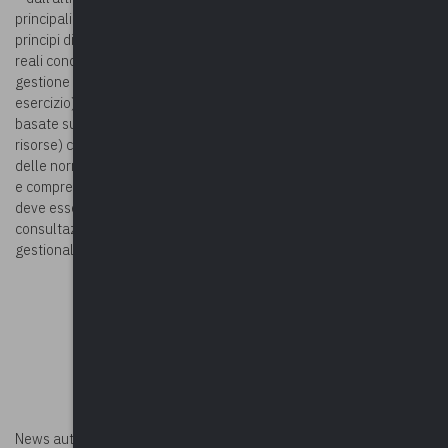
principali aggregati del bilancio, nel mancato rispetto, quindi, dei
principi di veridicità (per il quale il bilancio deve rappresentare le
reali condizioni delle operazioni di
gestione di natura economica, patrimoniale e finanziaria di
esercizio) attendibilità (per il quale le previsioni devono essere
basate su fondate aspettative di acquisizione e di utilizzo delle
risorse) correttezza (che impone il rispetto formale e sostanziale
delle norme che disciplinano la redazione dei documenti contabili)
e comprensibilità (per il quale l’articolazione del sistema di bilancio
deve essere tale da facilitarne la comprensione e permetterne la
consultazione rendendo evidenti le informazioni previsionali,
gestionali e di rendicontazione in esso contenute).
News autorizzata da
Perksolution