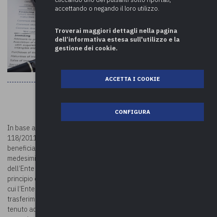
accettando o negando il loro utilizzo.
Troverai maggiori dettagli nella pagina
dell’informativa estesa sull'utilizzo e la
gestione dei cookie.
ACCETTA I COOKIE
CONFIGURA
In base a quanto previsto dal punto 3.6 dell’allegato 4/2 al D. Lgs.
118/2011, in caso di trasferimenti a rendicontazione, l’Ente
beneficiario ha titolo ad accertare le entrate con imputazione ai
medesimi esercizi cui sono stati registrati gli impegni da parte
dell’Ente erogatore ovvero, nel caso in cui l’erogatore non adotti il
principio della competenza finanziaria potenziata, agli esercizi in
cui l’Ente beneficiario stesso prevede di impegnare la spesa cui il
trasferimento è destinato. Ciò significa che l’Ente beneficiario è
tenuto ad imputare i trasferimenti in entrata solo all’esercizio in cui