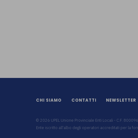
CHI SIAMO
CONTATTI
NEWSLETTER
©
2026
UPEL Unione Provinciale Enti Locali - C.F. 8000
Ente iscritto all'albo degli operatori accreditati per la