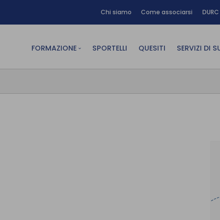
Chi siamo
Come associarsi
DURC 
FORMAZIONE
SPORTELLI
QUESITI
SERVIZI DI 
FAD sincrona (in diretta)
Area Am
FAD asincrona (e-learning)
Area Dig
Formazione obbligatoria
Area Fin
Formazione in aula
Area Te
Formazione in house
Affitto
Piano formativo gratuito
associati
Archivio Formazione