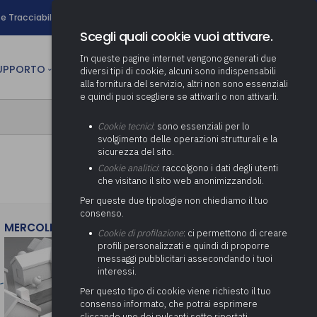
search
e Tracciabilità
Contatti
Newsletter
Scegli quali cookie vuoi attivare.
In queste pagine internet vengono generati due
person
SUPPORTO
CULTURA
AREA RISERVATA
diversi tipi di cookie, alcuni sono indispensabili
alla fornitura del servizio, altri non sono essenziali
e quindi puoi scegliere se attivarli o non attivarli.
ministrativa
Determinazione fondo risorse
Cookie tecnici
: sono essenziali per lo
decentrate
itale
svolgimento delle operazioni strutturali e la
Adeguamento del sistema di
sicurezza del sito.
gestione documentale alle
anziaria
Pratiche previdenziali
Cookie analitici
: raccolgono i dati degli utenti
Gestione IVA
nuove linee guida sul
che visitano il sito web anonimizzandoli.
cnica
documento informatico
Prima assistenza e tutoraggio
Attività di supporto Gare
Gestione IRAP
Per queste due tipologie non chiediamo il tuo
ai comuni per l’attivazione di
 sale convegni
Supporto Responsabile della
consenso.
operazioni di PPP
Controllo Pratiche
Redazione del Bilancio
Protezione dei Dati (RPD,
MERCOLEDì 29 LUGLIO 2026
(Partenariato Pubblico
Cookie di profilazione
: ci permettono di creare
Energetiche (ex Legge 10/91)
Consolidato
altrimenti denominato Data
Privato)
profili personalizzati e quindi di proporre
Protection Officer, DPO)
messaggi pubblicitari assecondando i tuoi
Controllo Pratiche Sismiche
Relazione di fine e inizio
Società e organismi
interessi.
mandato
Supporto transizione al
partecipati: tutoraggio agli
digitale
adempimenti degli enti locali
Per questo tipo di cookie viene richiesto il tuo
Supporto alla predisposizione
consenso informato, che potrai esprimere
del Piano Economico-
cliccando uno dei pulsanti sotto riportati,