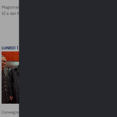
Magistratura e Costituzione. Le ragioni del
SÌ e del NO
LUNEDì 1 DICEMBRE 2025
Convegno “La Polizia Locale per la