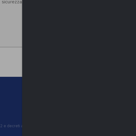
sicurezza della città”, Busto Arsizio
022 e decreti attuativi, con n. 1360 del 05/07/2023