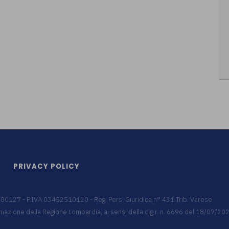
PRIVACY POLICY
9680127 - P.IVA 03452510120 - Reg. Pers. Giuridica n° 431 Trib. Varese
 formazione della Regione Lombardia, ai sensi della d.g.r. n. 6696 del 18/07/2