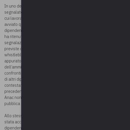
In uno dei due casi presi in esame da Anac, il whistleblower aveva
segnalato ai Carabinieri presunti illeciti commessi dall’ente presso
cui lavorava. Successivamente a detta segnalazione, l’ente ha
avviato quattro procedimenti disciplinari nei confronti del
dipendente, di cui uno culminato con la destituzione. Il segnalante
ha ritenuto tale provvedimento pretestuoso e causato dalla
segnalazione di fatti illeciti di truffa. In realtà, però, le garanzie
previste dal decreto legislativo 165/2001 a favore del
whistleblower, in questo caso non scattano perché non è stato
appurato alcun intento discriminatorio o punitivo da parte
dell’amministrazione. Infatti, le misure organizzative intraprese nei
confronti del dipendente sono state adottate anche nei confronti
di altri dipendenti. Come pure il medesimo comportamento
contestato al dipendente era stato tenuto anche
precedentemente alla segnalazione dei presunti illeciti. Pertanto
Anac non ha comminato alcuna sanzione nei confronti della
pubblica amministrazione presso cui lavorava il dipendente.
Allo stesso modo nel secondo caso preso in esame da Anac è
stata accertata l’assenza di intento punitivo ai danni del
dipendente che aveva denunciato presunte condotte illecite. E