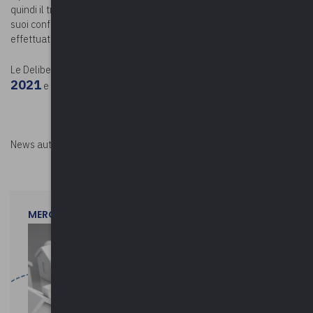
quindi il trasferimento e la successiva sanzione disciplinare nei
suoi confronti non erano da ritenersi correlate alla denuncia
effettuata come whistleblower.
Delibera n. 673 del 22 settembre
Le Delibere Anac:
2021
Delibera n. 717 del 20 ottobre 2021
.
e
News autorizzata da
Perksolution
MERCOLEDì 29 LUGLIO 2026