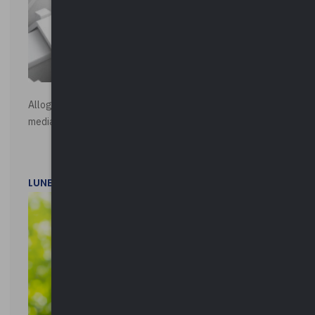
Alloggi di Edilizia Residenziale Pubblica - Vendita all'asta
mediante procedura asincrona telematica
LUNEDì 20 LUGLIO 2026