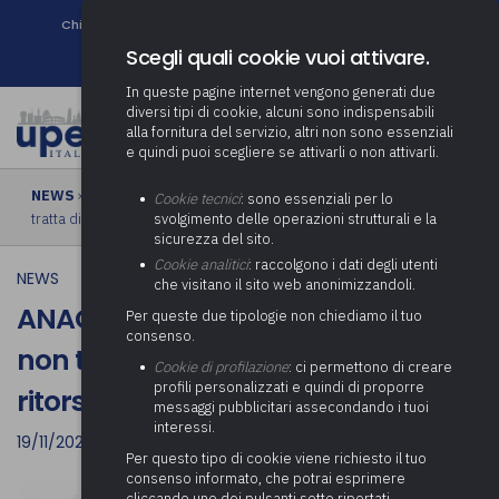
Chi siamo
Come associarsi
DURC e Tracciabilità
Contatti
search
Newsletter
Scegli quali cookie vuoi attivare.
In queste pagine internet vengono generati due
diversi tipi di cookie, alcuni sono indispensabili
alla fornitura del servizio, altri non sono essenziali
e quindi puoi scegliere se attivarli o non attivarli.
NEWS
› ANAC, Whistleblower: licenziato non tutelabile se non si
Cookie tecnici
: sono essenziali per lo
tratta di ritorsione
svolgimento delle operazioni strutturali e la
sicurezza del sito.
Cookie analitici
: raccolgono i dati degli utenti
NEWS
che visitano il sito web anonimizzandoli.
ANAC, Whistleblower: licenziato
Per queste due tipologie non chiediamo il tuo
consenso.
non tutelabile se non si tratta di
Cookie di profilazione
: ci permettono di creare
profili personalizzati e quindi di proporre
ritorsione
messaggi pubblicitari assecondando i tuoi
interessi.
19/11/2021
Per questo tipo di cookie viene richiesto il tuo
consenso informato, che potrai esprimere
cliccando uno dei pulsanti sotto riportati,