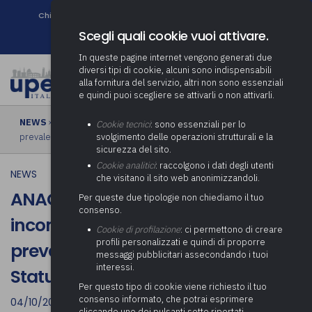
Chi siamo
Come associarsi
DURC e Tracciabilità
Contatti
search
Newsletter
Scegli quali cookie vuoi attivare.
In queste pagine internet vengono generati due
diversi tipi di cookie, alcuni sono indispensabili
alla fornitura del servizio, altri non sono essenziali
e quindi puoi scegliere se attivarli o non attivarli.
NEWS
› ANAC, inconferibilità e incompatibilità: La legge nazionale
Cookie tecnici
: sono essenziali per lo
prevale su norme regionali e a Statuto speciale
svolgimento delle operazioni strutturali e la
sicurezza del sito.
Cookie analitici
: raccolgono i dati degli utenti
NEWS
che visitano il sito web anonimizzandoli.
ANAC, inconferibilità e
Per queste due tipologie non chiediamo il tuo
consenso.
incompatibilità: La legge nazionale
Cookie di profilazione
: ci permettono di creare
profili personalizzati e quindi di proporre
prevale su norme regionali e a
messaggi pubblicitari assecondando i tuoi
interessi.
Statuto speciale
Per questo tipo di cookie viene richiesto il tuo
consenso informato, che potrai esprimere
04/10/2023
cliccando uno dei pulsanti sotto riportati,