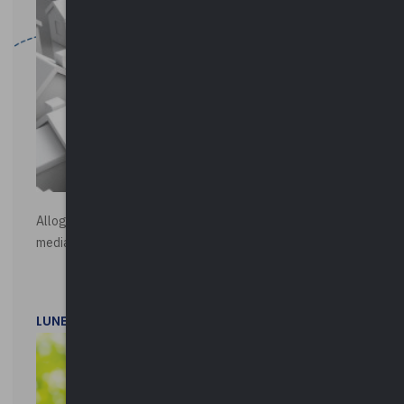
Alloggi di Edilizia Residenziale Pubblica - Vendita all'asta
mediante procedura asincrona telematica
LUNEDì 20 LUGLIO 2026