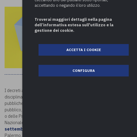
accettando o negando il loro utilizzo.
Troverai maggiori dettagli nella pagina
dell’informativa estesa sull'utilizzo e la
gestione dei cookie.
ACCETTA I COOKIE
CONFIGURA
I decreti attuativi della legge Severino, come il n. 39/2013 che
disciplina le inconferibilità e le incompatibilità di incarichi presso le
pubbliche amministrazioni, enti pubblici ed enti privati in controllo
pubblico, sono prevalenti rispetto a legge regionali, anche speciali,
o delle Province autonome. E’ quanto ha chiarito l’Autorità
Nazionale Anticorruzione con
Atto del Presidente del 13
settembre 202
3. La richiesta di parere era giunta da Comune di
Palermo, intenzionato ad applicare le disposizioni proprie regionali