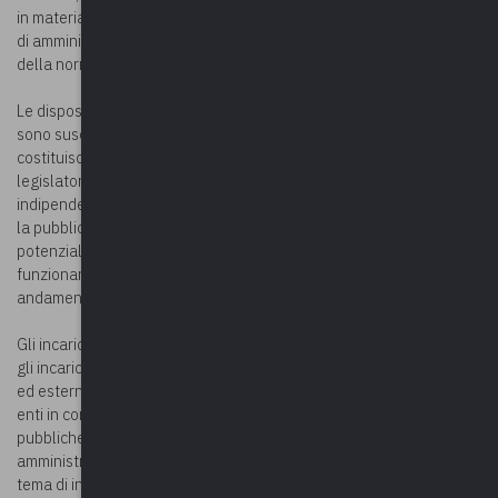
in materia di nomine e designazioni di rappresentanti negli organi
di amministrazione e controllo degli organismi partecipati, invece
della normativa nazionale disposta dai decreti Severino.
Le disposizioni contenute nel d.lgs. 39/2013 – scrive Anac – non
sono suscettibili di interpretazione estensiva, in quanto
costituiscono l’espressione della scelta discrezionale del
legislatore, il quale con esse ha individuato a priori, e
indipendentemente dalla concreta realizzazione di un danno per
la pubblica amministrazione, fattispecie nelle quali sussiste un
potenziale conflitto di interesse e/o nelle quali l’azione del
funzionario può mettere a rischio l’immagine di imparzialità e buon
andamento della pubblica amministrazione stessa.
Gli incarichi e le cariche cui si riferisce il decreto n. 39/2013 sono
gli incarichi amministrativi di vertice, gli incarichi dirigenziali interni
ed esterni, le cariche di presidente ed amministratore delegato in
enti in controllo pubblico, ovvero in enti regolati o finanziati da
pubbliche amministrazioni, gli incarichi di direttore generale,
amministrativo e sanitario nelle aziende sanitarie. Le disposizioni in
tema di inconferibilità e incompatibilità degli incarichi (d.lgs. n.