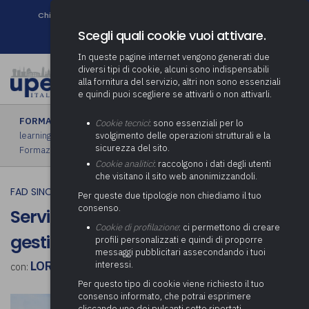
Chi siamo
Come associarsi
DURC e Tracciabilità
Contatti
search
Newsletter
Scegli quali cookie vuoi attivare.
In queste pagine internet vengono generati due
diversi tipi di cookie, alcuni sono indispensabili
alla fornitura del servizio, altri non sono essenziali
e quindi puoi scegliere se attivarli o non attivarli.
FORMAZIONE
›
FAD sincrona (in diretta)
|
FAD asincrona (e-
Cookie tecnici
: sono essenziali per lo
learning)
|
Formazione obbligatoria
|
Formazione in aula
|
svolgimento delle operazioni strutturali e la
sicurezza del sito.
Formazione in house
|
Piano formativo gratuito associati
Cookie analitici
: raccolgono i dati degli utenti
che visitano il sito web anonimizzandoli.
FAD SINCRONA (IN DIRETTA)
Per queste due tipologie non chiediamo il tuo
consenso.
Servizi culturali, valorizzazione e
Cookie di profilazione
: ci permettono di creare
gestione dei beni culturali
profili personalizzati e quindi di proporre
messaggi pubblicitari assecondando i tuoi
LORENZO DONEGANA
interessi.
con:
Per questo tipo di cookie viene richiesto il tuo
consenso informato, che potrai esprimere
cliccando uno dei pulsanti sotto riportati,