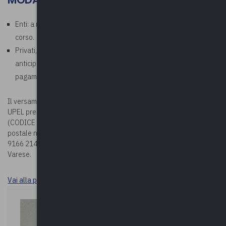
Enti: a ricezione della fattura che verrà emessa al termine del
corso.
Privati, aziende, studi professionali: richiesto pagamento
anticipato. In fase di iscrizione corso, allegare la ricevuta di
pagamento.
Il versamento della quota potrà essere effettuato sul c/c bancario
UPEL presso BPER BANCA – Via Vittorio Veneto 2 – Varese
(CODICE IBAN: IT78G0538710804000042439240) oppure sul c/c
postale n. 19166214 (CODICE IBAN: IT63 U076 0110 8000 0001
9166 214), entrambi intestati a Upel – Via Como n. 40 – 21100
Varese.
Vai alla pagina Durc e tracciabilità