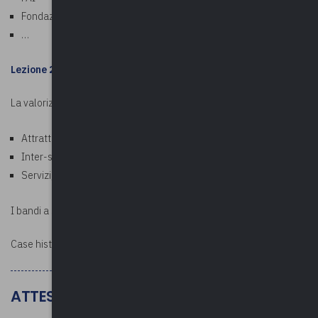
Fondazioni bancarie
…
Lezione 2
: 7 febbraio 2024
La valorizzazione dei beni culturali
Attrattività
Inter-settorialità
Servizi, attività, prospettive
I bandi a supporto dei soggetti gestori
Case history
ATTESTATO E DOCUMENTAZIONE