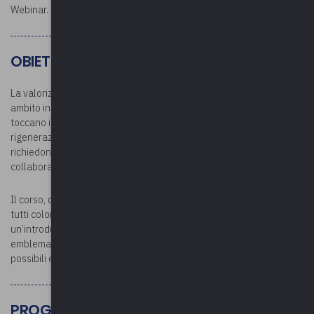
Webinar.
OBIETTIVI
La valorizzazione dei beni culturali rappresenta sempre più un
ambito in cui sperimentare modelli di gestione innovativi che
toccano i temi del turismo, del marketing territoriale, della
rigenerazione urbana e addirittura dell’urbanistica e che
richiedono competenze trasversali a sostegno della
collaborazione tra Settori e Enti anche apparentemente distanti.
Il corso, dal taglio pratico e di carattere introduttivo, si rivolge a
tutti coloro che operano in questa filiera e propone, al termine di
un’introduzione normativa e teorica, l’analisi di alcune esperienze
emblematiche con un focus sulle condizioni che le hanno rese
possibili e sugli elementi che ne hanno decretato il successo.
PROGRAMMA