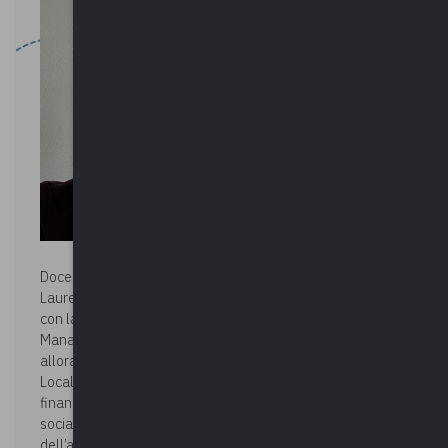
Docente:
LORENZO DONEGANA
Laureato in Grammatica Italiana, ha iniziato a collaborare
con la PA nel 2013 dopo aver ottenuto l’incarico di
Manager del Distretto Urbano del Commercio di Como. Da
allora svolge attività di consulenza dedicata agli Enti
Locali e al Terzo settore per l’adesione a Bandi di
finanziamento e lo sviluppo di progetti in ambito culturale,
sociale e turistico oltre che in generale a sostegno
dell’attrattività territoriale.