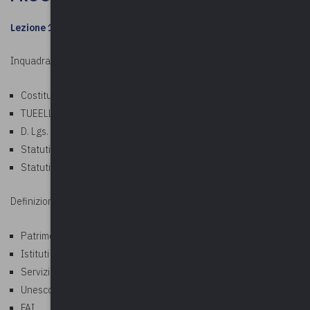
Lezione 1
: 31 gennaio 2024
Inquadramento normativo
Costituzione della Repubblica
TUEELL
D. Lgs. 2004 – 42 (Codice dei beni culturali e del paesaggio)
Statuti e Leggi regionali
Statuti e regolamenti degli EELL
Definizioni e soggetti
Patrimonio culturale
Istituti e luoghi della cultura
Servizi culturali
Unesco
FAI