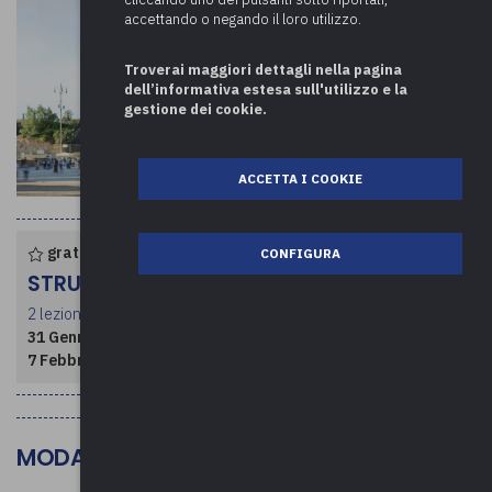
accettando o negando il loro utilizzo.
Troverai maggiori dettagli nella pagina
dell’informativa estesa sull'utilizzo e la
gestione dei cookie.
ACCETTA I COOKIE
gratuito per enti associati
CONFIGURA
STRUTTURA CORSO
2 lezioni per un totale di 4 ore
31 Gennaio 2024
- dalle ore 10:00 alle 12:00
7 Febbraio 2024
- dalle ore 10:00 alle 12:00
MODALITÀ DI SVOLGIMENTO