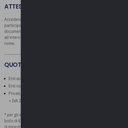
ATTESTATO E DOCUMENTAZIONE
Accedendo all’area riservata dopo la conclusione del corso, i
partecipanti potranno scaricare l’attestato di partecipazione e la
documentazione. L’attestato verrà rilasciato per la partecipazione
all’intero corso: si raccomanda la partecipazione con il proprio
nome.
QUOTE
Enti associati: Gratuito
Enti non associati: € 35,00 a persona* (esente IVA)
Privati, aziende, studi professionali: € 42,70 a persona (€ 35,00
+ IVA 22%)
* per gli importi superiori a €. 75,00 verrà addebitata la marca da
bollo di €. 2,00. Si prega di comunicare i riferimenti della determina
di impegno di spesa prima della data di inizio del corso a