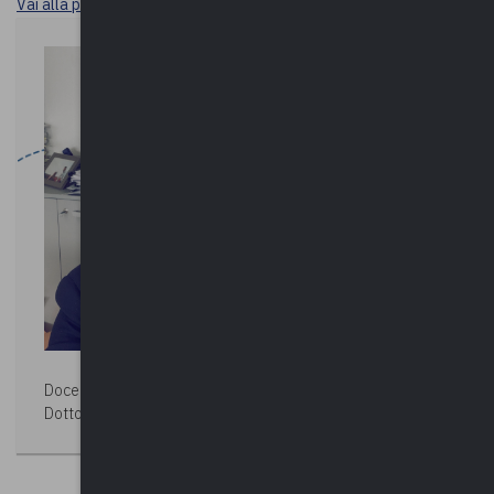
Vai alla pagina Durc e tracciabilità
Docente:
MARCO CASTELLANI
Dottore commercialista in Ravenna, revisore legale.