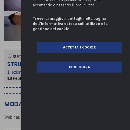
accettando o negando il loro utilizzo.
Troverai maggiori dettagli nella pagina
dell’informativa estesa sull'utilizzo e la
gestione dei cookie.
ACCETTA I COOKIE
gratuito per enti associati
STRUTTURA CORSO
CONFIGURA
1 lezione per un totale di 2 ore
18 Febbraio 2025
- dalle ore 10:00 alle 12:00
MODALITÀ DI SVOLGIMENTO
Webinar.