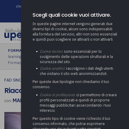
Chi siamo
Come associarsi
DURC e Tracciabilità
Contatti
search
Newsletter
Scegli quali cookie vuoi attivare.
In queste pagine internet vengono generati due
diversi tipi di cookie, alcuni sono indispensabili
alla fornitura del servizio, altri non sono essenziali
e quindi puoi scegliere se attivarli o non attivarli.
FORMAZIONE
›
FAD sincrona (in diretta)
|
FAD asincrona (e-
Cookie tecnici
: sono essenziali per lo
learning)
|
Formazione obbligatoria
|
Formazione in aula
|
svolgimento delle operazioni strutturali e la
sicurezza del sito.
Formazione in house
|
Piano formativo gratuito associati
Cookie analitici
: raccolgono i dati degli utenti
che visitano il sito web anonimizzandoli.
FAD SINCRONA (IN DIRETTA)
Per queste due tipologie non chiediamo il tuo
consenso.
Riaccertamento 2024
Cookie di profilazione
: ci permettono di creare
MARCO CASTELLANI
profili personalizzati e quindi di proporre
con:
messaggi pubblicitari assecondando i tuoi
interessi.
Per questo tipo di cookie viene richiesto il tuo
consenso informato, che potrai esprimere
cliccando uno dei pulsanti sotto riportati,