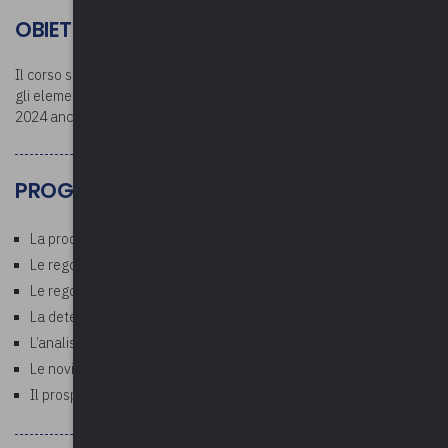
OBIETTIVI
Il corso si propone di fornire, anche sotto il profilo operativo, tutti
gli elementi necessari per affrontare il riaccertamento ordinario
2024 anche alla luce delle novità normative.
PROGRAMMA
La procedura di riaccertamento ordinario
Le regole di definizione della competenza 2024 per le entrate
Le regole di definizione della competenza 2024 per le spese
La determinazione del FPV
L’analisi dei residui in c/residui
Le novità sulla finanza locale della Legge di Bilancio 2025
Il prospetto dei flussi di cassa da approvarsi entro il 28/02/2025