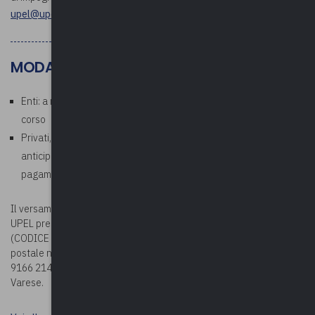
upel@upel.va.it
MODALITÀ DI PAGAMENTO
Enti: a ricezione della fattura che verrà emessa al termine del
corso
Privati, aziende, studi professionali: richiesto pagamento
anticipato. In fase di iscrizione corso, allegare la ricevuta di
pagamento
Il versamento della quota potrà essere effettuato sul c/c bancario
UPEL presso BPER BANCA – Via Vittorio Veneto 2 – Varese
(CODICE IBAN: IT78G0538710804000042439240) oppure sul c/c
postale n. 19166214 (CODICE IBAN: IT63 U076 0110 8000 0001
9166 214), entrambi intestati a Upel – Via Como n. 40 – 21100
Varese.