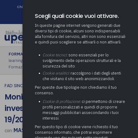
Chi siamo
Come associarsi
DURC e Tracciabilità
Contatti
search
Newsletter
Scegli quali cookie vuoi attivare.
In queste pagine internet vengono generati due
diversi tipi di cookie, alcuni sono indispensabili
alla fornitura del servizio, altri non sono essenziali
e quindi puoi scegliere se attivarli o non attivarli.
FORMAZIONE
›
FAD sincrona (in diretta)
|
FAD asincrona (e-
Cookie tecnici
: sono essenziali per lo
learning)
|
Formazione obbligatoria
|
Formazione in aula
|
svolgimento delle operazioni strutturali e la
sicurezza del sito.
Formazione in house
|
Piano formativo gratuito associati
Cookie analitici
: raccolgono i dati degli utenti
che visitano il sito web anonimizzandoli.
FAD SINCRONA (IN DIRETTA)
Per queste due tipologie non chiediamo il tuo
consenso.
Monitoraggio e controlli sugli
Cookie di profilazione
: ci permettono di creare
investimenti PNRR alla luce del dl
profili personalizzati e quindi di proporre
messaggi pubblicitari assecondando i tuoi
19/2024
interessi.
Per questo tipo di cookie viene richiesto il tuo
MASSIMILIANO SPAGNUOLO
con:
consenso informato, che potrai esprimere
cliccando uno dei pulsanti sotto riportati,