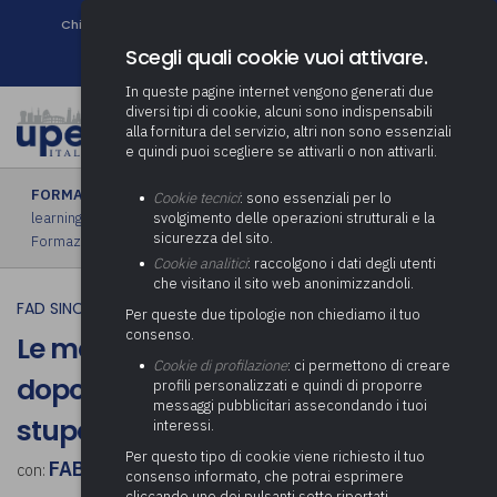
Chi siamo
Come associarsi
DURC e Tracciabilità
Contatti
search
Newsletter
Scegli quali cookie vuoi attivare.
In queste pagine internet vengono generati due
diversi tipi di cookie, alcuni sono indispensabili
alla fornitura del servizio, altri non sono essenziali
e quindi puoi scegliere se attivarli o non attivarli.
FORMAZIONE
›
FAD sincrona (in diretta)
|
FAD asincrona (e-
Cookie tecnici
: sono essenziali per lo
learning)
|
Formazione obbligatoria
|
Formazione in aula
|
svolgimento delle operazioni strutturali e la
sicurezza del sito.
Formazione in house
|
Piano formativo gratuito associati
Cookie analitici
: raccolgono i dati degli utenti
che visitano il sito web anonimizzandoli.
FAD SINCRONA (IN DIRETTA)
Per queste due tipologie non chiediamo il tuo
consenso.
Le modifiche in materia di guida
Cookie di profilazione
: ci permettono di creare
dopo l’assunzione di sostanze
profili personalizzati e quindi di proporre
messaggi pubblicitari assecondando i tuoi
stupefacenti
interessi.
Per questo tipo di cookie viene richiesto il tuo
FABIO PICCIONI
con:
consenso informato, che potrai esprimere
cliccando uno dei pulsanti sotto riportati,