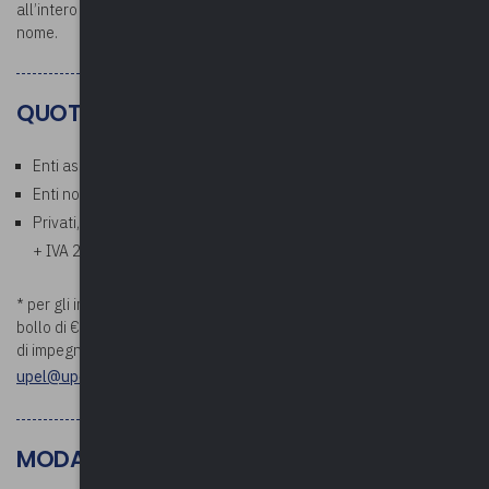
all’intero corso: si raccomanda la partecipazione con il proprio
nome.
QUOTE
Enti associati: Gratuito
Enti non associati: € 35,00 a persona* (esente IVA)
Privati, aziende, studi professionali: € 42,70 a persona (€ 35,00
+ IVA 22%)
* per gli importi superiori a €. 75,00 verrà addebitata la marca da
bollo di €. 2,00. Si prega di comunicare i riferimenti della determina
di impegno di spesa prima della data di inizio del corso a
upel@upel.va.it
MODALITÀ DI PAGAMENTO