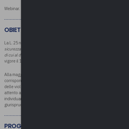
Webinar.
OBIETTIVI
La L. 25 novembre 2024 n. 177, recante
Interventi in materia di
sicurezza stradale e delega per la revisione del codice della strada,
di cui al decreto legislativo 30 aprile 1992, n. 285
, è entrata in
vigore il 14 dicembre 2024.
Alla maggior responsabilizzazione dell’utente della strada,
corrispondono nuovi e inediti schemi operativi per l’accertamento
delle violazioni in relazione ai quali la complessa riforma chiede un
attento approccio culturale e professionale, anche al fine di
individuare i problemi esegetici offerti alla riflessione letteraria e
giurisprudenziale.
PROGRAMMA