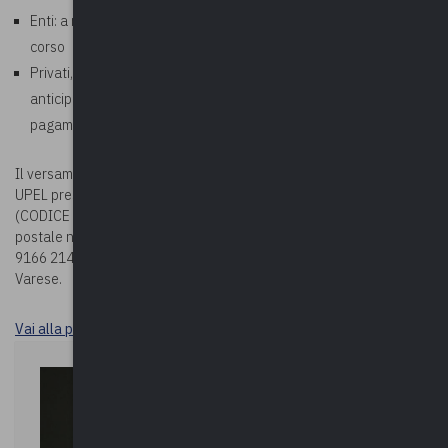
Enti: a ricezione della fattura che verrà emessa al termine del
corso
Privati, aziende, studi professionali: richiesto pagamento
anticipato. In fase di iscrizione corso, allegare la ricevuta di
pagamento
Il versamento della quota potrà essere effettuato sul c/c bancario
UPEL presso BPER BANCA – Via Vittorio Veneto 2 – Varese
(CODICE IBAN: IT78G0538710804000042439240) oppure sul c/c
postale n. 19166214 (CODICE IBAN: IT63 U076 0110 8000 0001
9166 214), entrambi intestati a Upel – Via Como n. 40 – 21100
Varese.
Vai alla pagina Durc e tracciabilità