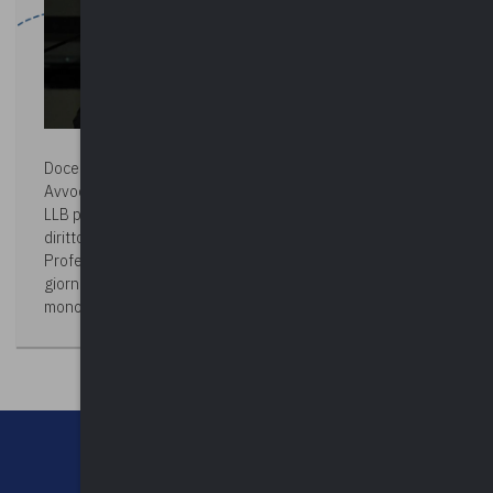
Docente:
FABIO PICCIONI
Avvocato del Foro di Firenze, patrocinante in Cassazione;
LLB presso University College of London, è docente di
diritto penale alla Scuola di Specializzazione per le
Professioni Legali della Facoltà di Giurisprudenza,
giornalista pubblicista e autore di pubblicazioni e
monografie in materia di diritto.
CHI SIAMO