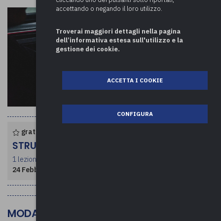
accettando o negando il loro utilizzo.
Troverai maggiori dettagli nella pagina
dell’informativa estesa sull'utilizzo e la
gestione dei cookie.
ACCETTA I COOKIE
CONFIGURA
gratuito per enti associati
STRUTTURA CORSO
1 lezione per un totale di 2 ore
24 Febbraio 2025
- dalle ore 09:30 alle 11:30
MODALITÀ DI SVOLGIMENTO