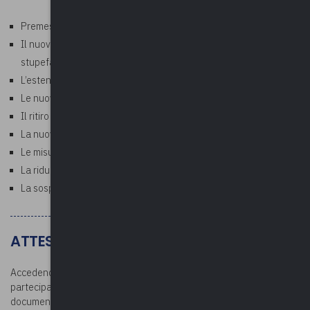
Premessa
Il nuovo reato di "guida dopo l’assunzione di sostanze
stupefacenti"
L’estensione dei casi di accertamento
Le nuove modalità di accertamento
Il ritiro cautelare della patente
La nuova misura cautelare della visita medica di revisione
Le misure a carico dei conducenti non titolari di patente
La riduzione di durata della validità della patente
La sospensione della patente in via cautelare
ATTESTATO E DOCUMENTAZIONE
Accedendo all’area riservata dopo la conclusione del corso, i
partecipanti potranno scaricare l’attestato di partecipazione e la
documentazione. L’attestato verrà rilasciato per la partecipazione