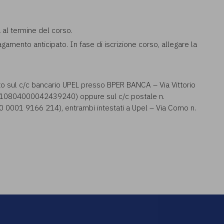
a al termine del corso.
pagamento anticipato. In fase di iscrizione corso, allegare la
to sul c/c bancario UPEL presso BPER BANCA – Via Vittorio
0804000042439240) oppure sul c/c postale n.
001 9166 214), entrambi intestati a Upel – Via Como n.