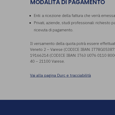
MODALITÀ DI PAGAMENTO
Enti: a ricezione della fattura che verrà emess
Privati, aziende, studi professionali: richiesto 
ricevuta di pagamento.
Il versamento della quota potrà essere effettua
Veneto 2 – Varese (CODICE IBAN: IT78G053871
19166214 (CODICE IBAN: IT63 U076 0110 8000 0
40 – 21100 Varese.
Vai alla pagina Durc e tracciabilità