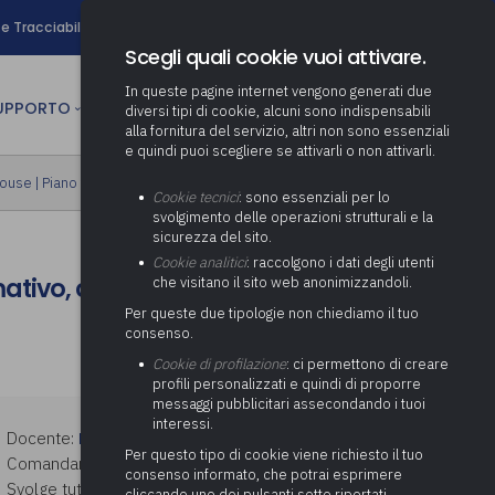
search
e Tracciabilità
Contatti
Newsletter
Scegli quali cookie vuoi attivare.
In queste pagine internet vengono generati due
person
SUPPORTO
CULTURA
AREA RISERVATA
diversi tipi di cookie, alcuni sono indispensabili
alla fornitura del servizio, altri non sono essenziali
e quindi puoi scegliere se attivarli o non attivarli.
ministrativa
house
|
Piano formativo gratuito associati
Determinazione fondo risorse
Cookie tecnici
: sono essenziali per lo
decentrate
itale
svolgimento delle operazioni strutturali e la
Adeguamento del sistema di
sicurezza del sito.
gestione documentale alle
anziaria
Pratiche previdenziali
Cookie analitici
: raccolgono i dati degli utenti
Gestione IVA
nuove linee guida sul
ativo, casistiche e procedure
che visitano il sito web anonimizzandoli.
cnica
documento informatico
Prima assistenza e tutoraggio
Attività di supporto Gare
Gestione IRAP
Per queste due tipologie non chiediamo il tuo
ai comuni per l’attivazione di
 sale convegni
Supporto Responsabile della
consenso.
operazioni di PPP
Controllo Pratiche
Redazione del Bilancio
Protezione dei Dati (RPD,
(Partenariato Pubblico
Cookie di profilazione
: ci permettono di creare
Energetiche (ex Legge 10/91)
Consolidato
altrimenti denominato Data
Privato)
profili personalizzati e quindi di proporre
Protection Officer, DPO)
messaggi pubblicitari assecondando i tuoi
Controllo Pratiche Sismiche
Relazione di fine e inizio
Società e organismi
interessi.
mandato
Supporto transizione al
partecipati: tutoraggio agli
Docente:
ENRICO LANZALONE
digitale
adempimenti degli enti locali
Per questo tipo di cookie viene richiesto il tuo
Comandante del Corpo di Polizia Locale.
Supporto alla predisposizione
consenso informato, che potrai esprimere
Svolge tuttora il ruolo di formatore interno
del Piano Economico-
cliccando uno dei pulsanti sotto riportati,