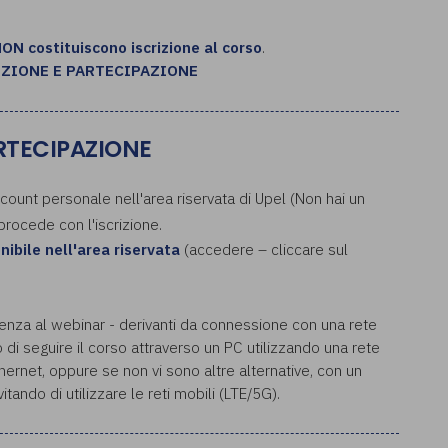
NON costituiscono iscrizione al corso
.
IZIONE E PARTECIPAZIONE
ARTECIPAZIONE
ccount personale nell'area riservata di Upel (Non hai un
 procede con l'iscrizione.
onibile nell'area riservata
(accedere – cliccare sul
enza al webinar - derivanti da connessione con una rete
o di seguire il corso attraverso un PC utilizzando una rete
ernet, oppure se non vi sono altre alternative, con un
tando di utilizzare le reti mobili (LTE/5G).