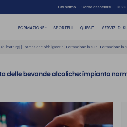
Chi siamo
Come associarsi
DURC 
FORMAZIONE
SPORTELLI
QUESITI
SERVIZI DI 
FAD sincrona (in diretta)
Area Am
(e-learning)
|
Formazione obbligatoria
|
Formazione in aula
|
Formazione in 
FAD asincrona (e-learning)
Area Dig
Formazione obbligatoria
Area Fin
ta delle bevande alcoliche: impianto norm
Formazione in aula
Area Te
Formazione in house
Affitto
Piano formativo gratuito
associati
Archivio Formazione