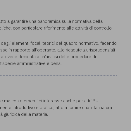
tto a garantire una panoramica sulla normativa della
che, con particolare riferimento alle attività di controllo.
 degli elementi focali teorici del quadro normativo, facendo
esse in rapporto all'operante, alle ricadute giurisprudenziali
rà invece dedicata a un’analisi delle procedure di
attispecie amministrative e penali.
ale ma con elementi di interesse anche per altri P.U.
mente introduttivo e pratico, atto a fornire una infarinatura
à giuridica della materia.