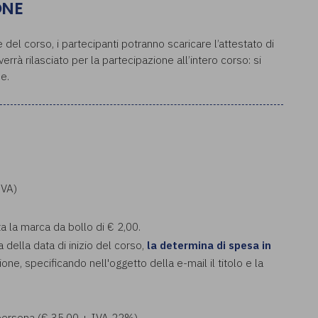
ONE
del corso, i partecipanti potranno scaricare l’attestato di
rrà rilasciato per la partecipazione all’intero corso: si
e.
IVA)
ta la marca da bollo di € 2,00.
a della data di inizio del corso,
la determina di spesa in
ione, specificando nell'oggetto della e-mail il titolo e la
a persona (€ 35,00 + IVA 22%)