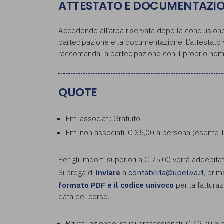
ATTESTATO E DOCUMENTAZI
Accedendo all’area riservata dopo la conclusione 
partecipazione e la documentazione. L’attestato ve
raccomanda la partecipazione con il proprio nom
QUOTE
Enti associati: Gratuito
Enti non associati: € 35,00 a persona (esente 
Per gli importi superiori a € 75,00 verrà addebita
Si prega di
inviare
a
contabilita@upel.va.it
, prim
formato PDF e il codice univoco
per la fatturaz
data del corso.
Privati, aziende, studi professionali: € 42,70 