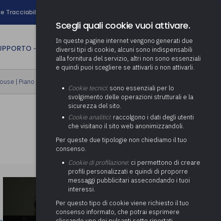
search
e Tracciabilità
Contatti
Newsletter
Scegli quali cookie vuoi attivare.
In queste pagine internet vengono generati due
person
SUPPORTO
CULTURA
AREA RISERVATA
diversi tipi di cookie, alcuni sono indispensabili
alla fornitura del servizio, altri non sono essenziali
e quindi puoi scegliere se attivarli o non attivarli.
ministrativa
house
|
Piano formativo gratuito associati
Determinazione fondo risorse
Cookie tecnici
: sono essenziali per lo
decentrate
itale
svolgimento delle operazioni strutturali e la
Adeguamento del sistema di
sicurezza del sito.
gestione documentale alle
anziaria
Pratiche previdenziali
Cookie analitici
: raccolgono i dati degli utenti
Gestione IVA
nuove linee guida sul
che visitano il sito web anonimizzandoli.
cnica
documento informatico
Prima assistenza e tutoraggio
Attività di supporto Gare
Gestione IRAP
Per queste due tipologie non chiediamo il tuo
ai comuni per l’attivazione di
 sale convegni
Supporto Responsabile della
consenso.
operazioni di PPP
Controllo Pratiche
Redazione del Bilancio
Protezione dei Dati (RPD,
(Partenariato Pubblico
Cookie di profilazione
: ci permettono di creare
Energetiche (ex Legge 10/91)
Consolidato
altrimenti denominato Data
Privato)
profili personalizzati e quindi di proporre
Protection Officer, DPO)
messaggi pubblicitari assecondando i tuoi
Controllo Pratiche Sismiche
Relazione di fine e inizio
Società e organismi
interessi.
mandato
Supporto transizione al
partecipati: tutoraggio agli
digitale
adempimenti degli enti locali
Per questo tipo di cookie viene richiesto il tuo
Supporto alla predisposizione
consenso informato, che potrai esprimere
del Piano Economico-
cliccando uno dei pulsanti sotto riportati,