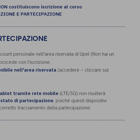
NON costituiscono iscrizione al corso
.
IZIONE E PARTECIPAZIONE
ARTECIPAZIONE
ccount personale nell'area riservata di Upel (Non hai un
 procede con l'iscrizione.
onibile nell'area riservata
(accedere – cliccare sul
tablet tramite rete mobile
(LTE/5G) non risulterà
estato di partecipazion
e
, poiché questi dispositivi
l corretto tracciamento della partecipazione.