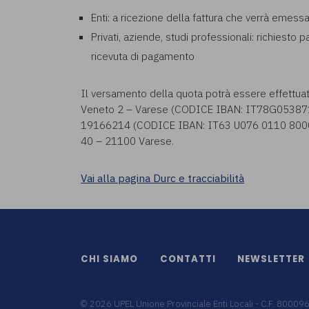
Enti: a ricezione della fattura che verrà emess
Privati, aziende, studi professionali: richiesto 
ricevuta di pagamento
Il versamento della quota potrà essere effettua
Veneto 2 – Varese (CODICE IBAN: IT78G053871
19166214 (CODICE IBAN: IT63 U076 0110 8000 0
40 – 21100 Varese.
Vai alla pagina Durc e tracciabilità
CHI SIAMO
CONTATTI
NEWSLETTER
©
2026
UPEL Unione Provinciale Enti Locali - C.F. 8000