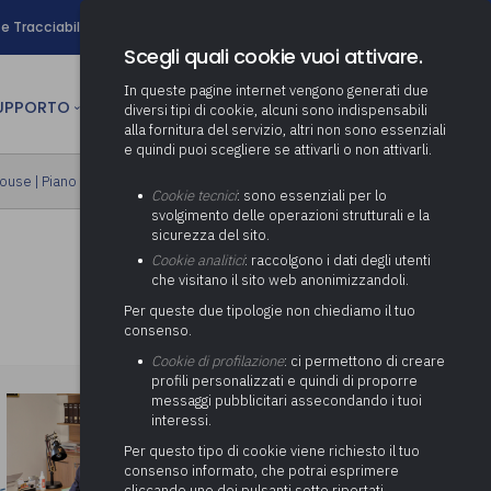
search
e Tracciabilità
Contatti
Newsletter
Scegli quali cookie vuoi attivare.
In queste pagine internet vengono generati due
person
SUPPORTO
CULTURA
AREA RISERVATA
diversi tipi di cookie, alcuni sono indispensabili
alla fornitura del servizio, altri non sono essenziali
e quindi puoi scegliere se attivarli o non attivarli.
ministrativa
house
|
Piano formativo gratuito associati
Determinazione fondo risorse
Cookie tecnici
: sono essenziali per lo
decentrate
itale
svolgimento delle operazioni strutturali e la
Adeguamento del sistema di
sicurezza del sito.
gestione documentale alle
anziaria
Pratiche previdenziali
Cookie analitici
: raccolgono i dati degli utenti
Gestione IVA
nuove linee guida sul
che visitano il sito web anonimizzandoli.
cnica
documento informatico
Prima assistenza e tutoraggio
Attività di supporto Gare
Gestione IRAP
Per queste due tipologie non chiediamo il tuo
ai comuni per l’attivazione di
 sale convegni
Supporto Responsabile della
consenso.
operazioni di PPP
Controllo Pratiche
Redazione del Bilancio
Protezione dei Dati (RPD,
(Partenariato Pubblico
Cookie di profilazione
: ci permettono di creare
Energetiche (ex Legge 10/91)
Consolidato
altrimenti denominato Data
Privato)
profili personalizzati e quindi di proporre
Protection Officer, DPO)
messaggi pubblicitari assecondando i tuoi
Controllo Pratiche Sismiche
Relazione di fine e inizio
Società e organismi
interessi.
mandato
Supporto transizione al
partecipati: tutoraggio agli
digitale
adempimenti degli enti locali
Per questo tipo di cookie viene richiesto il tuo
Supporto alla predisposizione
consenso informato, che potrai esprimere
del Piano Economico-
cliccando uno dei pulsanti sotto riportati,