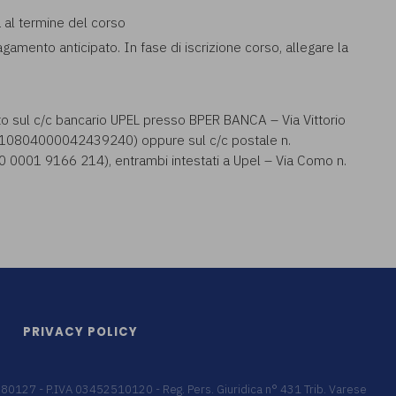
a al termine del corso
pagamento anticipato. In fase di iscrizione corso, allegare la
to sul c/c bancario UPEL presso BPER BANCA – Via Vittorio
0804000042439240) oppure sul c/c postale n.
001 9166 214), entrambi intestati a Upel – Via Como n.
PRIVACY POLICY
9680127 - P.IVA 03452510120 - Reg. Pers. Giuridica n° 431 Trib. Varese