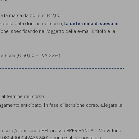
ta la marca da bollo di € 2,00.
a della data di inizio del corso,
la determina di spesa in
ione, specificando nell'oggetto della e-mail il titolo e la
a persona (€ 50,00 + IVA 22%)
a al termine del corso
pagamento anticipato. In fase di iscrizione corso, allegare la
to sul c/c bancario UPEL presso BPER BANCA – Via Vittorio
0804000042439240) oppure sul c/c postale n.