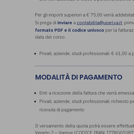
Per gli importi superiori a € 75,00 verrà addebita
Si prega di
inviare
a
contabilita@upel.va.it
, prim
formato PDF e il codice univoco
per la fatturaz
data del corso.
Privati, aziende, studi professionali: € 61,00 
MODALITÀ DI PAGAMENTO
Enti: a ricezione della fattura che verrà emess
Privati, aziende, studi professionali: richiesto 
ricevuta di pagamento
Il versamento della quota potrà essere effettua
Veneto 2 – Varese (CODICE IBAN: IT78G053871