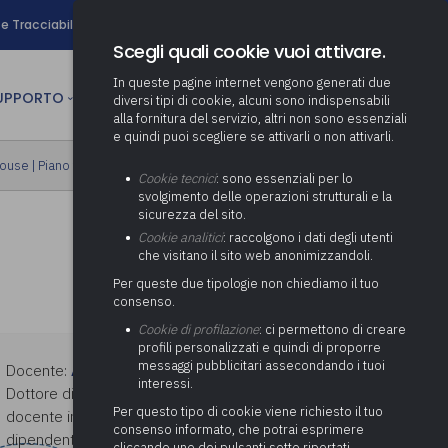
search
e Tracciabilità
Contatti
Newsletter
Scegli quali cookie vuoi attivare.
In queste pagine internet vengono generati due
person
SUPPORTO
CULTURA
AREA RISERVATA
diversi tipi di cookie, alcuni sono indispensabili
alla fornitura del servizio, altri non sono essenziali
e quindi puoi scegliere se attivarli o non attivarli.
ministrativa
house
|
Piano formativo gratuito associati
Determinazione fondo risorse
Cookie tecnici
: sono essenziali per lo
decentrate
itale
svolgimento delle operazioni strutturali e la
Adeguamento del sistema di
sicurezza del sito.
gestione documentale alle
anziaria
Pratiche previdenziali
Cookie analitici
: raccolgono i dati degli utenti
Gestione IVA
nuove linee guida sul
che visitano il sito web anonimizzandoli.
cnica
documento informatico
Prima assistenza e tutoraggio
Attività di supporto Gare
Gestione IRAP
Per queste due tipologie non chiediamo il tuo
ai comuni per l’attivazione di
 sale convegni
Supporto Responsabile della
consenso.
operazioni di PPP
Controllo Pratiche
Redazione del Bilancio
Protezione dei Dati (RPD,
(Partenariato Pubblico
Cookie di profilazione
: ci permettono di creare
Energetiche (ex Legge 10/91)
Consolidato
altrimenti denominato Data
Privato)
profili personalizzati e quindi di proporre
Protection Officer, DPO)
messaggi pubblicitari assecondando i tuoi
Controllo Pratiche Sismiche
Docente:
ALESSANDRO RUSSO
Relazione di fine e inizio
Società e organismi
interessi.
mandato
Supporto transizione al
Dottore di ricerca in Diritto costituzionale,
partecipati: tutoraggio agli
digitale
adempimenti degli enti locali
Per questo tipo di cookie viene richiesto il tuo
docente in corsi di formazione per
Supporto alla predisposizione
consenso informato, che potrai esprimere
dipendenti della Pubblica Amministrazione,
del Piano Economico-
cliccando uno dei pulsanti sotto riportati,