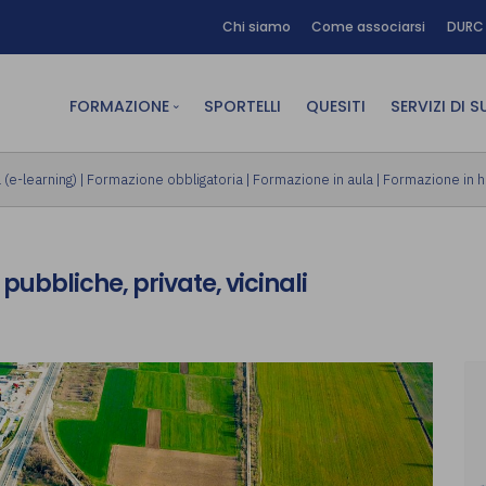
Chi siamo
Come associarsi
DURC 
FORMAZIONE
SPORTELLI
QUESITI
SERVIZI DI 
FAD sincrona (in diretta)
Area Am
(e-learning)
|
Formazione obbligatoria
|
Formazione in aula
|
Formazione in 
FAD asincrona (e-learning)
Area Dig
Formazione obbligatoria
Area Fin
 pubbliche, private, vicinali
Formazione in aula
Area Te
Formazione in house
Affitto
Piano formativo gratuito
associati
Archivio Formazione