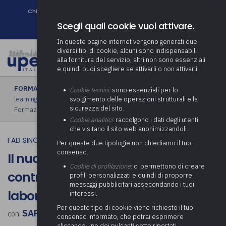
Chi siamo
Come associarsi
DURC e Tracciabilità
Contatti
search
Newsletter
Scegli quali cookie vuoi attivare.
In queste pagine internet vengono generati due
diversi tipi di cookie, alcuni sono indispensabili
alla fornitura del servizio, altri non sono essenziali
e quindi puoi scegliere se attivarli o non attivarli.
FORMAZIONE
›
FAD sincrona (in diretta)
|
FAD asincrona (e-
Cookie tecnici
: sono essenziali per lo
learning)
|
Formazione obbligatoria
|
Formazione in aula
|
svolgimento delle operazioni strutturali e la
sicurezza del sito.
Formazione in house
|
Piano formativo gratuito associati
Cookie analitici
: raccolgono i dati degli utenti
che visitano il sito web anonimizzandoli.
FAD SINCRONA (IN DIRETTA)
Per queste due tipologie non chiediamo il tuo
consenso.
Il nuovo codice dei contratti e i
Cookie di profilazione
: ci permettono di creare
contratti sottosoglia in SINTEL |
profili personalizzati e quindi di proporre
messaggi pubblicitari assecondando i tuoi
laboratorio
interessi.
Per questo tipo di cookie viene richiesto il tuo
SARA BERNASCONI
con:
consenso informato, che potrai esprimere
cliccando uno dei pulsanti sotto riportati,